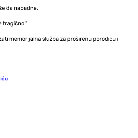
ože da napadne.
e tragično."
žati memorijalna služba za proširenu porodicu i
liću