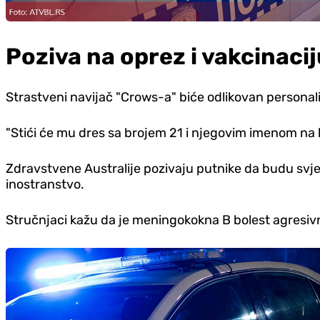
Poziva na oprez i vakcinaci
Strastveni navijač "Crows-a" biće odlikovan persona
"Stići će mu dres sa brojem 21 i njegovim imenom na l
Zdravstvene Australije pozivaju putnike da budu svje
inostranstvo.
Stručnjaci kažu da je meningokokna B bolest agresiv