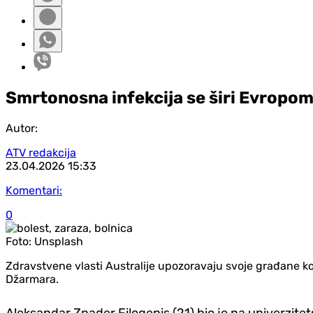
Smrtonosna infekcija se širi Evropom
Autor:
ATV redakcija
23.04.2026
15:33
Komentari:
0
Foto:
Unsplash
Zdravstvene vlasti Australije upozoravaju svoje građane k
Džarmara.
Aleksandar Znader Filogenis (21) bio je na univerzite