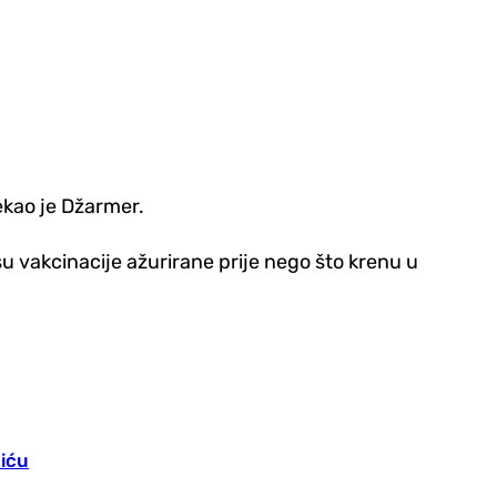
ekao je Džarmer.
u vakcinacije ažurirane prije nego što krenu u
liću