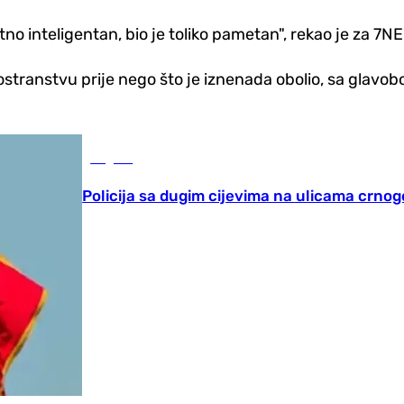
zetno inteligentan, bio je toliko pametan", rekao je za 7N
ostranstvu prije nego što je iznenada obolio, sa glavob
Region
Policija sa dugim cijevima na ulicama crno