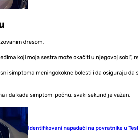
ju
lizovanim dresom.
eđima koji moja sestra može okačiti u njegovoj sobi", r
sni simptoma meningokokne bolesti i da osiguraju da s
na i da kada simptomi počnu, svaki sekund je važan.
Hronika
Identifikovani napadači na povratnike u Tes