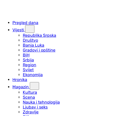
Pregled dana
Vijesti
Republika Srpska
Društvo
Banja Luka
Gradovi i opštine
BiH
Srbija
Region
Svijet
Ekonomija
Hronika
Magazin
Kultura
Scena
Nauka i tehnologija
Ljubav i seks
Zdravlje