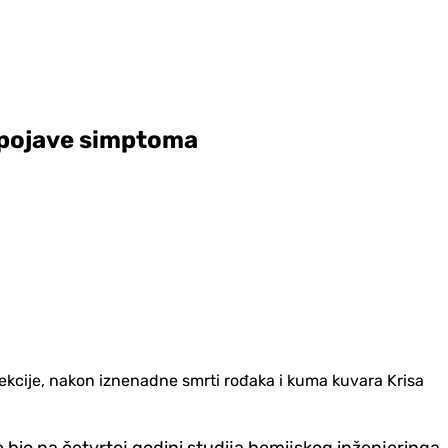
e pojave simptoma
ekcije, nakon iznenadne smrti rođaka i kuma kuvara Krisa
 bio na četvrtoj godini studija hemijskog inženjeringa