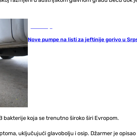
Ekonomija
Nove pumpe na listi za jeftinije gorivo u Srp
 bakterije koja se trenutno široko širi Evropom.
mptoma, uključujući glavobolju i osip. Džarmer je opis