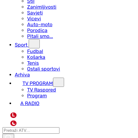
Stil
Zanimljivosti
Savjeti
Vicevi
Auto-moto
Porodica
Pitali smo...
Sport
Fudbal
Košarka
Tenis
Ostali sportovi
Arhiva
TV PROGRAM
ТV Raspored
Program
A RADIO
L