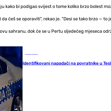
u kako bi podigao svijest o tome koliko brzo bolest m
 i da ćeš se oporaviti", rekao je. "Desi se tako brzo — to j
egovu sahranu, dok će se u Pertu sljedećeg mjeseca odr
Hronika
Identifikovani napadači na povratnike u Tes