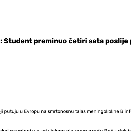
: Student preminuo četiri sata poslij
oji putuju u Evropu na smrtonosnu talas meningokokne B inf
tskoj razmjeni u austrijskom glavnom gradu Beču dok je