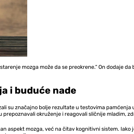
 starenje mozga može da se preokrene.“ On dodaje da 
a i buduće nade
kazali su značajno bolje rezultate u testovima pamćenj
e su prepoznavali okruženje i reagovali sličnije mladim, 
an aspekt mozga, već na čitav kognitivni sistem. Iako 