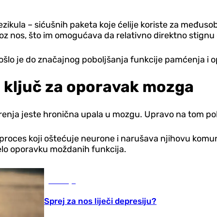
ezikula – sićušnih paketa koje ćelije koriste za međuso
kroz nos, što im omogućava da relativno direktno stign
 došlo je do značajnog poboljšanja funkcije pamćenja i 
 ključ za oporavak mozga
nja jeste hronična upala u mozgu. Upravo na tom polju
 proces koji oštećuje neurone i narušava njihovu komun
inelo oporavku moždanih funkcija.
Zdravlje
Sprej za nos liječi depresiju?