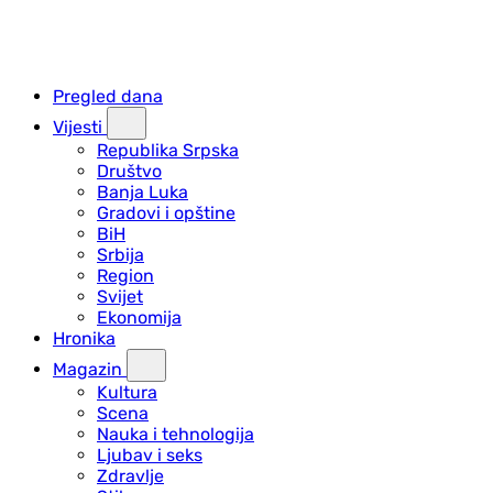
Pregled dana
Vijesti
Republika Srpska
Društvo
Banja Luka
Gradovi i opštine
BiH
Srbija
Region
Svijet
Ekonomija
Hronika
Magazin
Kultura
Scena
Nauka i tehnologija
Ljubav i seks
Zdravlje