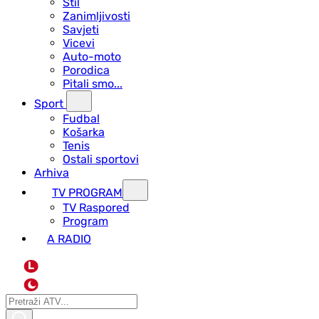
Stil
Zanimljivosti
Savjeti
Vicevi
Auto-moto
Porodica
Pitali smo...
Sport
Fudbal
Košarka
Tenis
Ostali sportovi
Arhiva
TV PROGRAM
ТV Raspored
Program
A RADIO
L