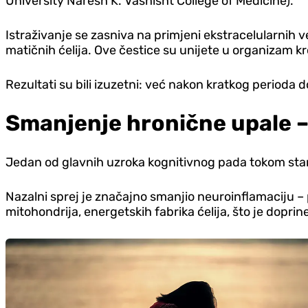
University Naresh K. Vashisht College of Medicine).
Istraživanje se zasniva na primjeni ekstracelularnih v
matičnih ćelija. Ove čestice su unijete u organizam 
Rezultati su bili izuzetni: već nakon kratkog perioda
Smanjenje hronične upale –
Jedan od glavnih uzroka kognitivnog pada tokom stare
Nazalni sprej je značajno smanjio neuroinflamaciju –
mitohondrija, energetskih fabrika ćelija, što je dopr