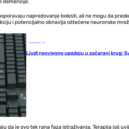
ve demencije.
usporavaju napredovanje bolesti, ali ne mogu da preok
kciju i potencijalno obnavlja oštećene neuronske mrež
Zdravlje
Ljudi nesvjesno upadaju u začarani krug: S
da je ovo tek rana faza istraživanja. Terapija još uvije