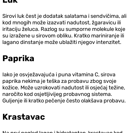
Sirovi luk čest je dodatak salatama i sendvičima, ali
kod mnogih može izazvati nadutost, žgaravicu ili
iritaciju želuca. Razlog su sumporne molekule koje
su izražene u sirovom obliku. Kratko mariniranje ili
lagano dinstanje može ublažiti njegov intenzitet.
Paprika
Iako je osvježavajuća i puna vitamina C, sirova
paprika nekima je teška za probavu zbog svoje
kožice. Može uzrokovati nadutost ili osjećaj težine,
naročito kod osjetljivijeg probavnog sistema.
Guljenje ili kratko pečenje često olakšava probavu.
Krastavac
Na prvi pogled lagan i hidratantan, krastavac kod