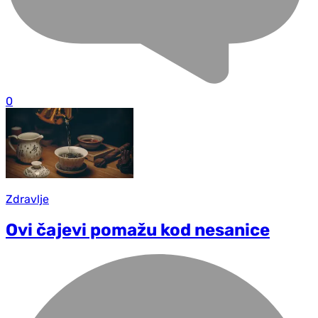
0
Zdravlje
Ovi čajevi pomažu kod nesanice