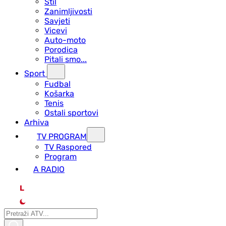
Stil
Zanimljivosti
Savjeti
Vicevi
Auto-moto
Porodica
Pitali smo...
Sport
Fudbal
Košarka
Tenis
Ostali sportovi
Arhiva
TV PROGRAM
ТV Raspored
Program
A RADIO
L