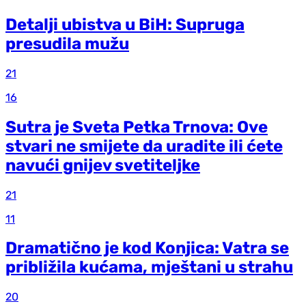
Detalji ubistva u BiH: Supruga
presudila mužu
21
16
Sutra je Sveta Petka Trnova: Ove
stvari ne smijete da uradite ili ćete
navući gnijev svetiteljke
21
11
Dramatično je kod Konjica: Vatra se
približila kućama, mještani u strahu
20