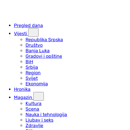
Pregled dana
Vijesti
Republika Srpska
Društvo
Banja Luka
Gradovi i opštine
BiH
Srbija
Region
Svijet
Ekonomija
Hronika
Magazin
Kultura
Scena
Nauka i tehnologija
Ljubav i seks
Zdravlje