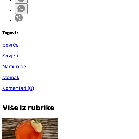
Tag
ovi
:
povrće
Savjeti
Namirnice
stomak
Komentari
(0)
Više iz rubrike