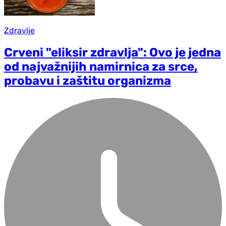
Zdravlje
Crveni "eliksir zdravlja": Ovo je jedna
od najvažnijih namirnica za srce,
probavu i zaštitu organizma