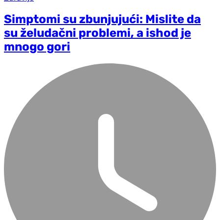
Simptomi su zbunjujući: Mislite da
su želudačni problemi, a ishod je
mnogo gori