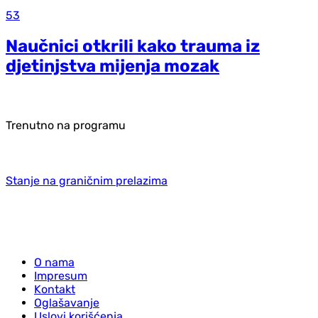
53
Naučnici otkrili kako trauma iz
d‌jetinjstva mijenja mozak
Trenutno na programu
Stanje na graničnim prelazima
O nama
Impresum
Kontakt
Oglašavanje
Uslovi korišćenja