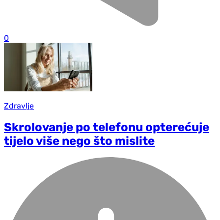
0
Zdravlje
Skrolovanje po telefonu opterećuje
tijelo više nego što mislite