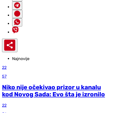
Najnovije
22
57
Niko nije očekivao prizor u kanalu
kod Novog Sada: Evo šta je izronilo
22