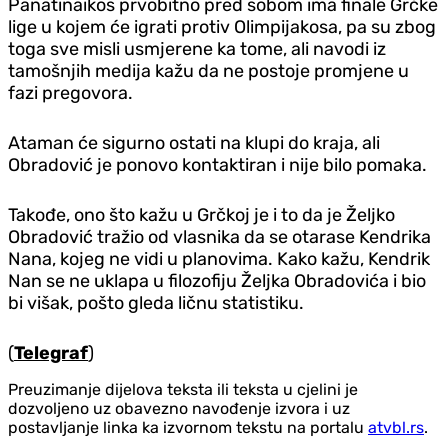
Panatinaikos prvobitno pred sobom ima finale Grčke
lige u kojem će igrati protiv Olimpijakosa, pa su zbog
toga sve misli usmjerene ka tome, ali navodi iz
tamošnjih medija kažu da ne postoje promjene u
fazi pregovora.
Ataman će sigurno ostati na klupi do kraja, ali
Obradović je ponovo kontaktiran i nije bilo pomaka.
Takođe, ono što kažu u Grčkoj je i to da je Željko
Obradović tražio od vlasnika da se otarase Kendrika
Nana, kojeg ne vidi u planovima. Kako kažu, Kendrik
Nan se ne uklapa u filozofiju Željka Obradovića i bio
bi višak, pošto gleda ličnu statistiku.
(
Telegraf
)
Preuzimanje dijelova teksta ili teksta u cjelini je
dozvoljeno uz obavezno navođenje izvora i uz
postavljanje linka ka izvornom tekstu na portalu
atvbl.rs
.