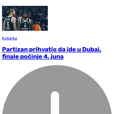
Košarka
Partizan prihvatio da ide u Dubai,
finale počinje 4. juna