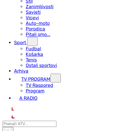
Stil
Zanimljivosti
Savjeti
Vicevi
Auto-moto
Porodica
Pitali smo...
Sport
Fudbal
Košarka
Tenis
Ostali sportovi
Arhiva
TV PROGRAM
ТV Raspored
Program
A RADIO
L