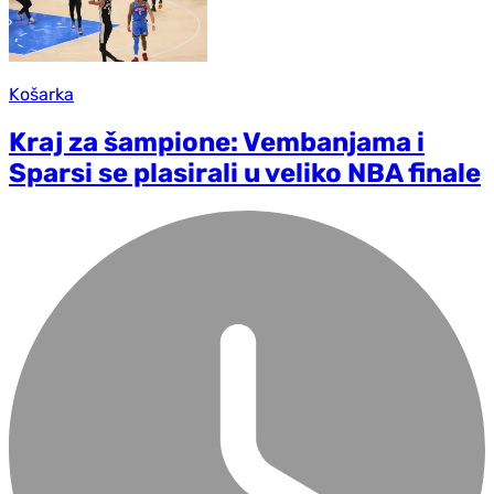
Košarka
Kraj za šampione: Vembanjama i
Sparsi se plasirali u veliko NBA finale