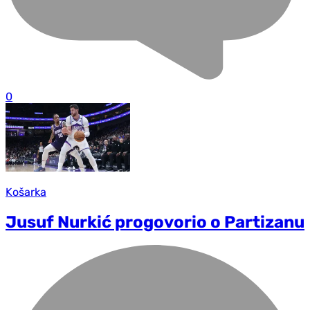
0
Košarka
Jusuf Nurkić progovorio o Partizanu