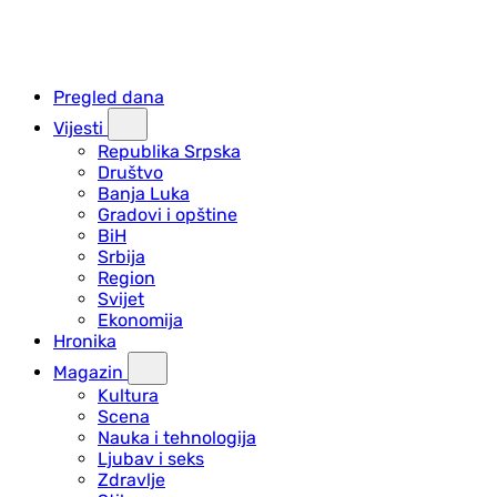
Pregled dana
Vijesti
Republika Srpska
Društvo
Banja Luka
Gradovi i opštine
BiH
Srbija
Region
Svijet
Ekonomija
Hronika
Magazin
Kultura
Scena
Nauka i tehnologija
Ljubav i seks
Zdravlje