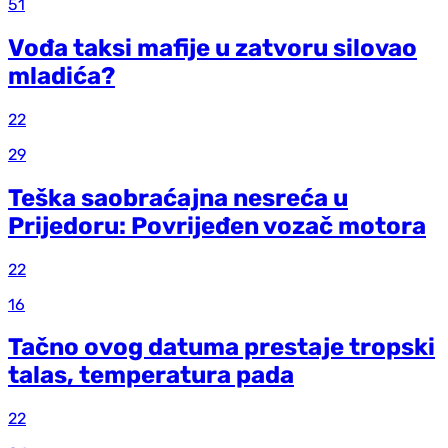
51
Vođa taksi mafije u zatvoru silovao
mladića?
22
29
Teška saobraćajna nesreća u
Prijedoru: Povrijeđen vozač motora
22
16
Tačno ovog datuma prestaje tropski
talas, temperatura pada
22