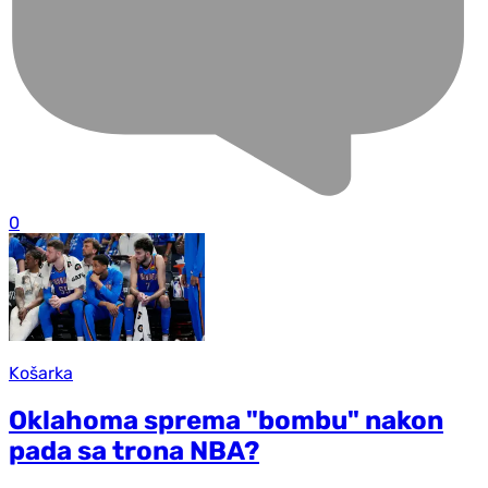
0
Košarka
Oklahoma sprema "bombu" nakon
pada sa trona NBA?