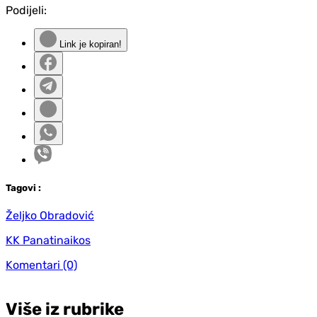
Podijeli:
Link je kopiran!
Tag
ovi
:
Željko Obradović
KK Panatinaikos
Komentari
(0)
Više iz rubrike