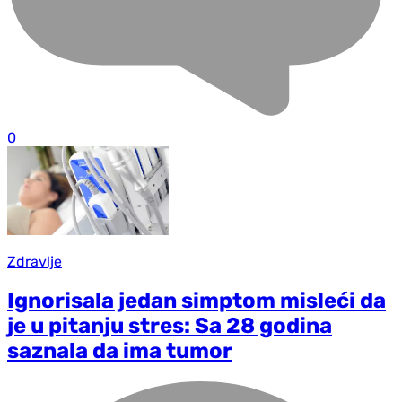
0
Zdravlje
Ignorisala jedan simptom misleći da
je u pitanju stres: Sa 28 godina
saznala da ima tumor