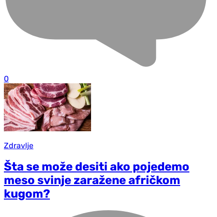
0
Zdravlje
Šta se može desiti ako pojedemo
meso svinje zaražene afričkom
kugom?