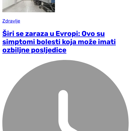
Zdravlje
Širi se zaraza u Evropi: Ovo su
simptomi bolesti koja može imati
ozbiljne posljedice