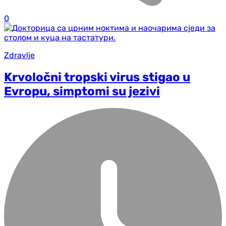
0
Zdravlje
Krvoločni tropski virus stigao u
Evropu, simptomi su jezivi