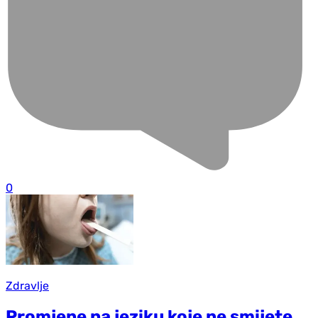
0
Zdravlje
Promjene na jeziku koje ne smijete