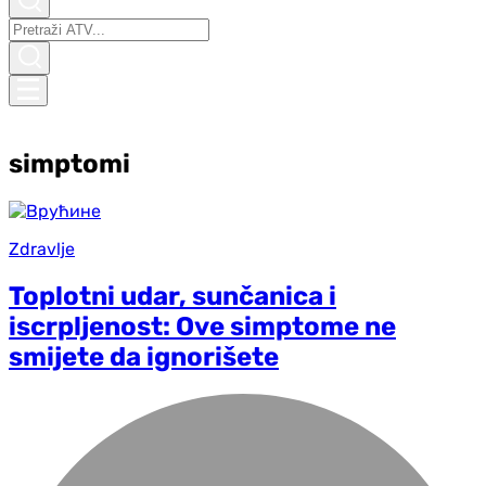
simptomi
Zdravlje
Toplotni udar, sunčanica i
iscrpljenost: Ove simptome ne
smijete da ignorišete