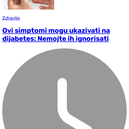
Zdravlje
Ovi simptomi mogu ukazivati na
dijabetes: Nemojte ih ignorisati