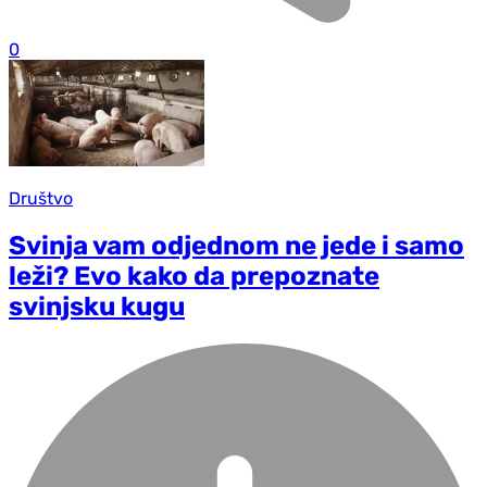
0
Društvo
Svinja vam odjednom ne jede i samo
leži? Evo kako da prepoznate
svinjsku kugu