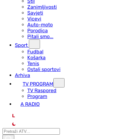
Stil
Zanimljivosti
Savjeti
Vicevi
Auto-moto
Porodica
Pitali smo...
Sport
Fudbal
Košarka
Tenis
Ostali sportovi
Arhiva
TV PROGRAM
ТV Raspored
Program
A RADIO
L