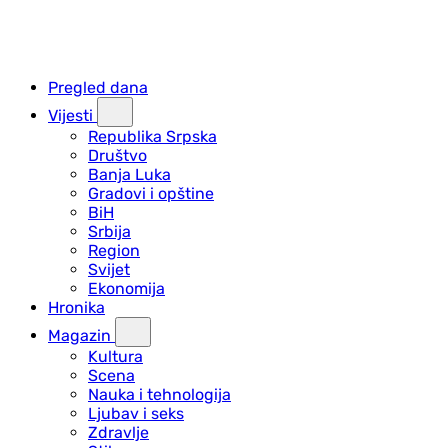
Pregled dana
Vijesti
Republika Srpska
Društvo
Banja Luka
Gradovi i opštine
BiH
Srbija
Region
Svijet
Ekonomija
Hronika
Magazin
Kultura
Scena
Nauka i tehnologija
Ljubav i seks
Zdravlje