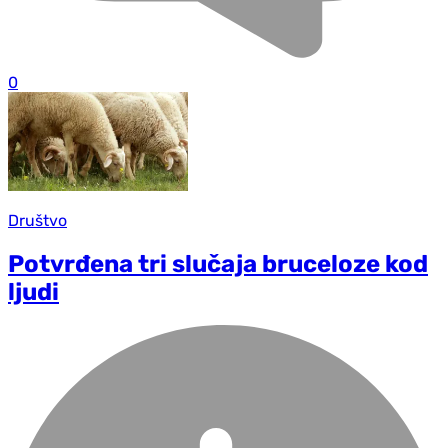
0
Društvo
Potvrđena tri slučaja bruceloze kod
ljudi