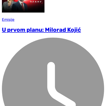
Emisije
U prvom planu: Milorad Kojić