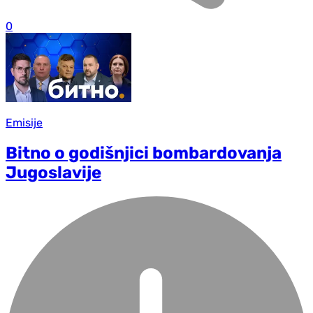
0
Emisije
Bitno o godišnjici bombardovanja
Jugoslavije