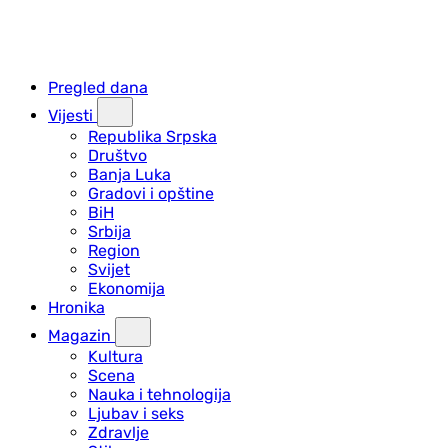
Pregled dana
Vijesti
Republika Srpska
Društvo
Banja Luka
Gradovi i opštine
BiH
Srbija
Region
Svijet
Ekonomija
Hronika
Magazin
Kultura
Scena
Nauka i tehnologija
Ljubav i seks
Zdravlje