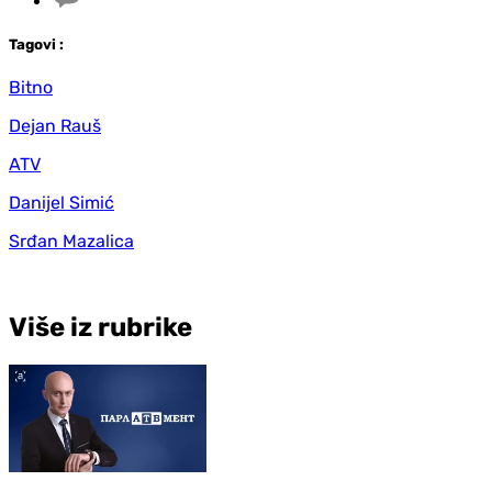
Tag
ovi
:
Bitno
Dejan Rauš
ATV
Danijel Simić
Srđan Mazalica
Više iz rubrike