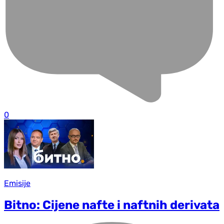
0
Emisije
Bitno: Cijene nafte i naftnih derivata