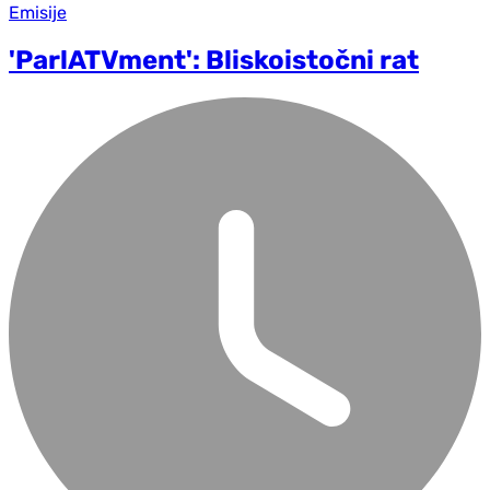
Emisije
'ParlATVment': Bliskoistočni rat