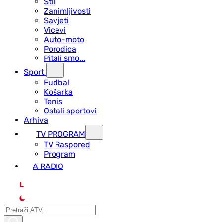
Stil
Zanimljivosti
Savjeti
Vicevi
Auto-moto
Porodica
Pitali smo...
Sport
Fudbal
Košarka
Tenis
Ostali sportovi
Arhiva
TV PROGRAM
ТV Raspored
Program
A RADIO
L