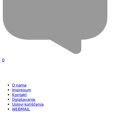
0
O nama
Impresum
Kontakt
Oglašavanje
Uslovi korišćenja
WEBMAIL