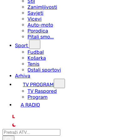
Stil
Zanimljivosti
Savjeti
Vicevi
Auto-moto
Porodica
Pitali smo...
Sport
Fudbal
Košarka
Tenis
Ostali sportovi
Arhiva
TV PROGRAM
ТV Raspored
Program
A RADIO
L