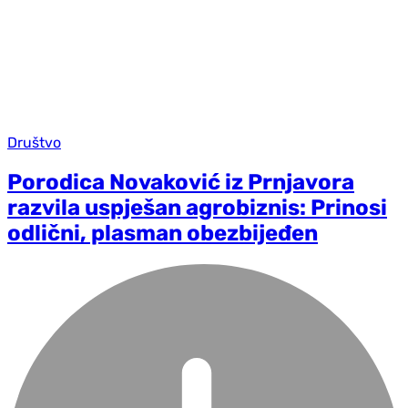
Društvo
Porodica Novaković iz Prnjavora
razvila uspješan agrobiznis: Prinosi
odlični, plasman obezbijeđen