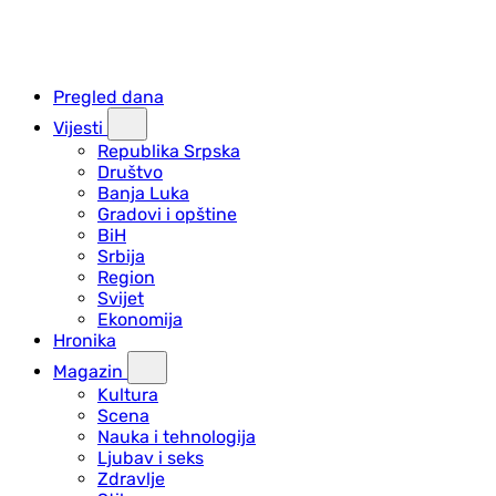
Pregled dana
Vijesti
Republika Srpska
Društvo
Banja Luka
Gradovi i opštine
BiH
Srbija
Region
Svijet
Ekonomija
Hronika
Magazin
Kultura
Scena
Nauka i tehnologija
Ljubav i seks
Zdravlje