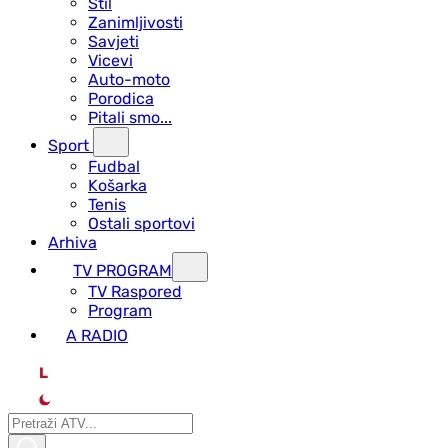
Stil
Zanimljivosti
Savjeti
Vicevi
Auto-moto
Porodica
Pitali smo...
Sport
Fudbal
Košarka
Tenis
Ostali sportovi
Arhiva
TV PROGRAM
ТV Raspored
Program
A RADIO
L