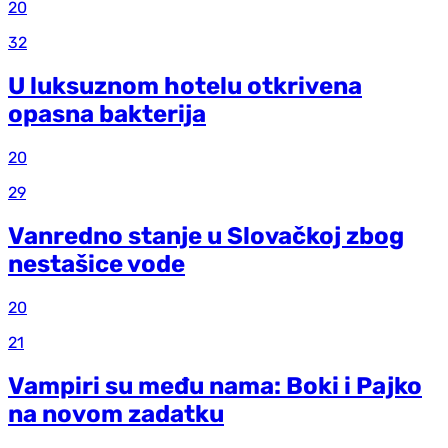
20
32
U luksuznom hotelu otkrivena
opasna bakterija
20
29
Vanredno stanje u Slovačkoj zbog
nestašice vode
20
21
Vampiri su među nama: Boki i Pajko
na novom zadatku