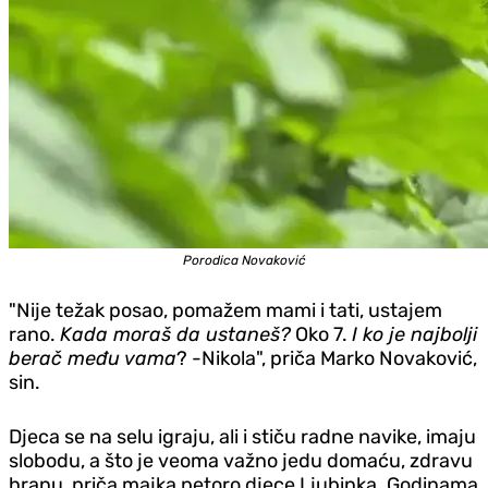
Porodica Novaković
"Nije težak posao, pomažem mami i tati, ustajem
rano.
Kada moraš da ustaneš?
Oko 7.
I ko je najbolji
berač među vama
? -Nikola", priča Marko Novaković,
sin.
Djeca se na selu igraju, ali i stiču radne navike, imaju
slobodu, a što je veoma važno jedu domaću, zdravu
hranu, priča majka petoro djece Ljubinka. Godinama