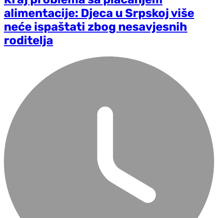
alimentacije: Djeca u Srpskoj više
neće ispaštati zbog nesavjesnih
roditelja