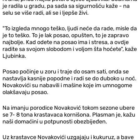
je radila u gradu, pa sada sa sigurnošću kaže - na
selu se više radi, ali se i ljepše živi.
"To izgleda mnogo teško, ljudi neće da rade, misle da
je to teško. To je lak posao, opušten, to je zapravo
najbolje. Kad odete na posao ima i stresa, a ovdje
radite sa svojom slobodom i voljom šta hoćete", kaže
Ljubinka.
Posao počinje u zoru i traje do osam sati, onda se
nastavlja kasnije popodne i radi se do duboko u noć.
Novakovići su nabavili i mašine koje im umnogome
olakšavaju posao.
Na imanju porodice Novaković tokom sezone ubere
se 7- 8 tona krastavaca kornišona. Plasman je, kažu
naši domaćini u potpunosti obezbijeđen.
Uz krastavce Novakovići uzgajaju i kukuruz, a bave