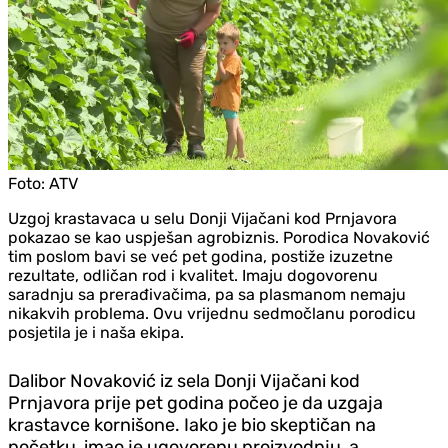
Foto:
ATV
Uzgoj krastavaca u selu Donji Vijačani kod Prnjavora
pokazao se kao uspješan agrobiznis. Porodica Novaković
tim poslom bavi se već pet godina, postiže izuzetne
rezultate, odličan rod i kvalitet. Imaju dogovorenu
saradnju sa prerađivačima, pa sa plasmanom nemaju
nikakvih problema. Ovu vrijednu sedmočlanu porodicu
posjetila je i naša ekipa.
Dalibor Novaković iz sela Donji Vijačani kod
Prnjavora prije pet godina počeo je da uzgaja
krastavce kornišone. Iako je bio skeptičan na
početku, imao je ugovorenu proizvodnju, a