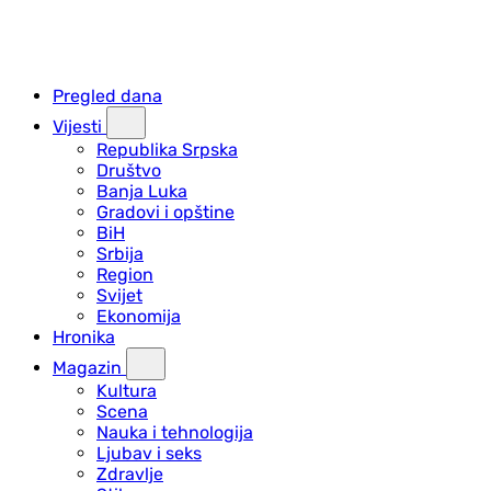
Pregled dana
Vijesti
Republika Srpska
Društvo
Banja Luka
Gradovi i opštine
BiH
Srbija
Region
Svijet
Ekonomija
Hronika
Magazin
Kultura
Scena
Nauka i tehnologija
Ljubav i seks
Zdravlje