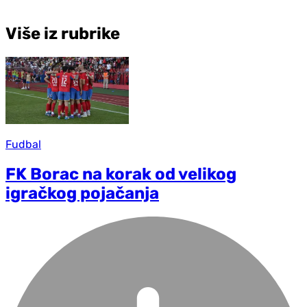
Više iz rubrike
Fudbal
FK Borac na korak od velikog
igračkog pojačanja