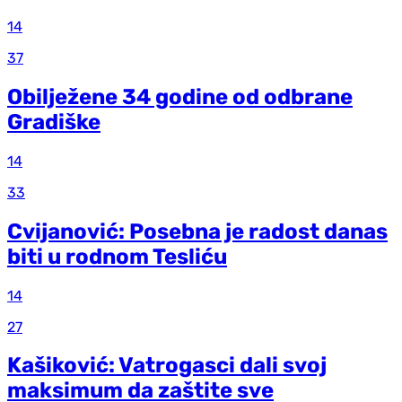
14
37
Obilježene 34 godine od odbrane
Gradiške
14
33
Cvijanović: Posebna je radost danas
biti u rodnom Tesliću
14
27
Kašiković: Vatrogasci dali svoj
maksimum da zaštite sve