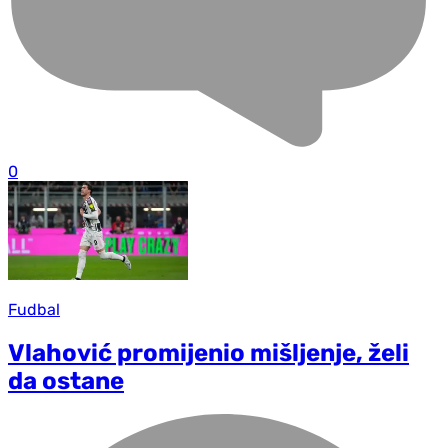
0
Fudbal
Vlahović promijenio mišljenje, želi
da ostane