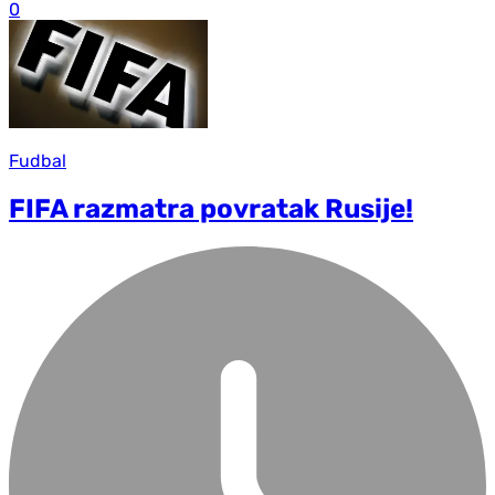
0
Fudbal
FIFA razmatra povratak Rusije!