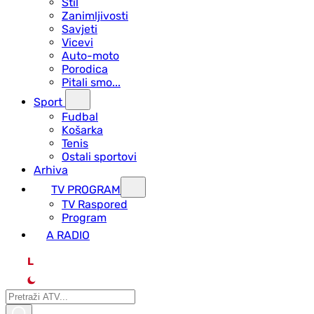
Stil
Zanimljivosti
Savjeti
Vicevi
Auto-moto
Porodica
Pitali smo...
Sport
Fudbal
Košarka
Tenis
Ostali sportovi
Arhiva
TV PROGRAM
ТV Raspored
Program
A RADIO
L