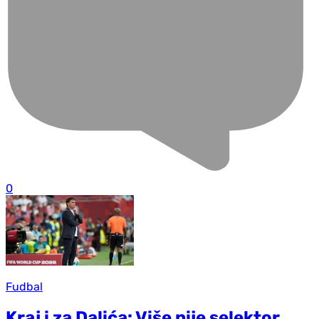
0
Fudbal
Kraj i za Dalića: Više nije selektor