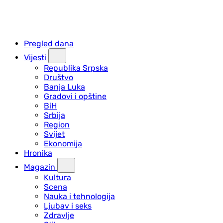
Pregled dana
Vijesti
Republika Srpska
Društvo
Banja Luka
Gradovi i opštine
BiH
Srbija
Region
Svijet
Ekonomija
Hronika
Magazin
Kultura
Scena
Nauka i tehnologija
Ljubav i seks
Zdravlje