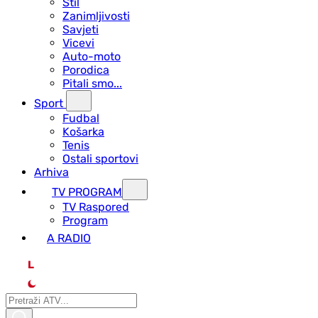
Stil
Zanimljivosti
Savjeti
Vicevi
Auto-moto
Porodica
Pitali smo...
Sport
Fudbal
Košarka
Tenis
Ostali sportovi
Arhiva
TV PROGRAM
ТV Raspored
Program
A RADIO
L