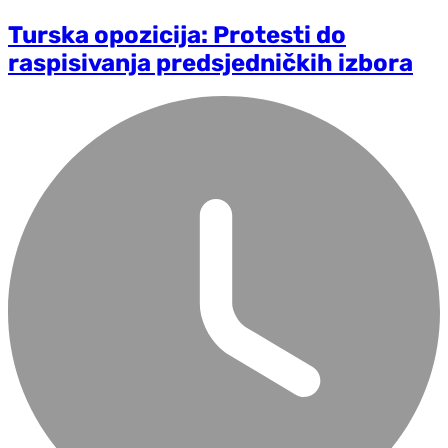
Turska opozicija: Protesti do
raspisivanja predsjedničkih izbora