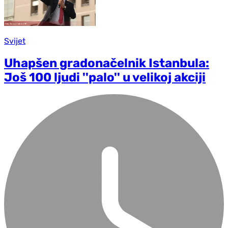
Svijet
Uhapšen gradonačelnik Istanbula:
Još 100 ljudi ''palo'' u velikoj akciji