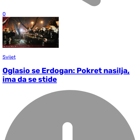
0
Svijet
Oglasio se Erdogan: Pokret nasilja,
ima da se stide