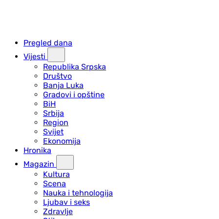
Pregled dana
Vijesti
Republika Srpska
Društvo
Banja Luka
Gradovi i opštine
BiH
Srbija
Region
Svijet
Ekonomija
Hronika
Magazin
Kultura
Scena
Nauka i tehnologija
Ljubav i seks
Zdravlje