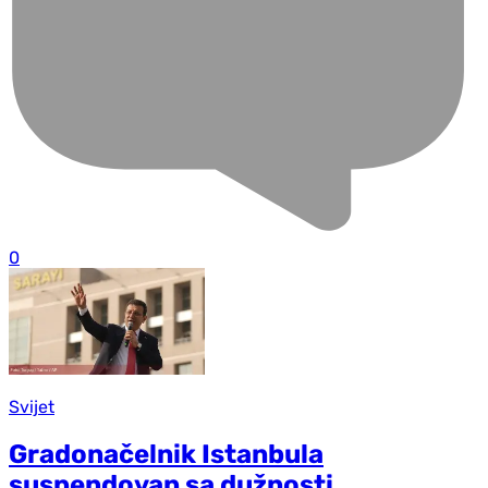
0
Svijet
Gradonačelnik Istanbula
suspendovan sa dužnosti