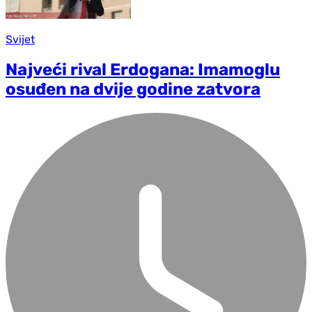
Svijet
Najveći rival Erdogana: Imamoglu
osuđen na dvije godine zatvora