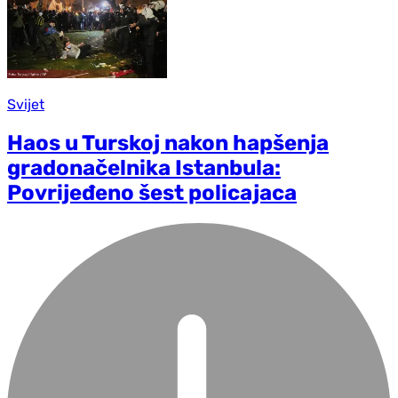
Svijet
Haos u Turskoj nakon hapšenja
gradonačelnika Istanbula:
Povrijeđeno šest policajaca