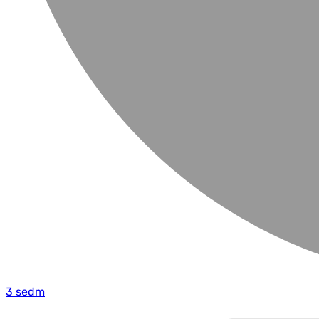
3 sedm