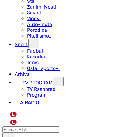
Stil
Zanimljivosti
Savjeti
Vicevi
Auto-moto
Porodica
Pitali smo...
Sport
Fudbal
Košarka
Tenis
Ostali sportovi
Arhiva
TV PROGRAM
ТV Raspored
Program
A RADIO
L