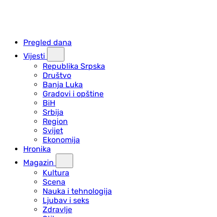
Pregled dana
Vijesti
Republika Srpska
Društvo
Banja Luka
Gradovi i opštine
BiH
Srbija
Region
Svijet
Ekonomija
Hronika
Magazin
Kultura
Scena
Nauka i tehnologija
Ljubav i seks
Zdravlje