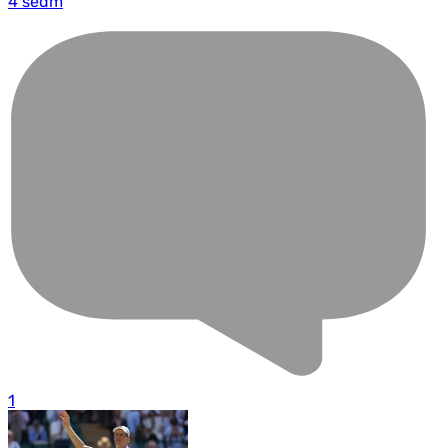
4 sedm
1