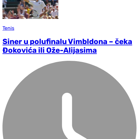
Tenis
Siner u polufinalu Vimbldona – čeka
Đokovića ili Ože-Alijasima