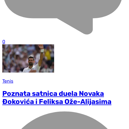
0
Tenis
Poznata satnica duela Novaka
Đokovića i Feliksa Ože-Alijasima