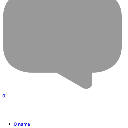
0
O nama