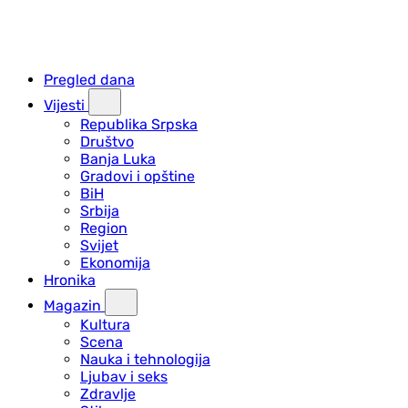
Pregled dana
Vijesti
Republika Srpska
Društvo
Banja Luka
Gradovi i opštine
BiH
Srbija
Region
Svijet
Ekonomija
Hronika
Magazin
Kultura
Scena
Nauka i tehnologija
Ljubav i seks
Zdravlje