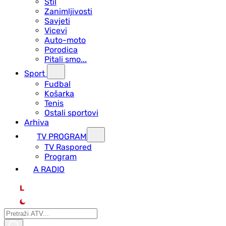
Stil
Zanimljivosti
Savjeti
Vicevi
Auto-moto
Porodica
Pitali smo...
Sport
Fudbal
Košarka
Tenis
Ostali sportovi
Arhiva
TV PROGRAM
ТV Raspored
Program
A RADIO
L