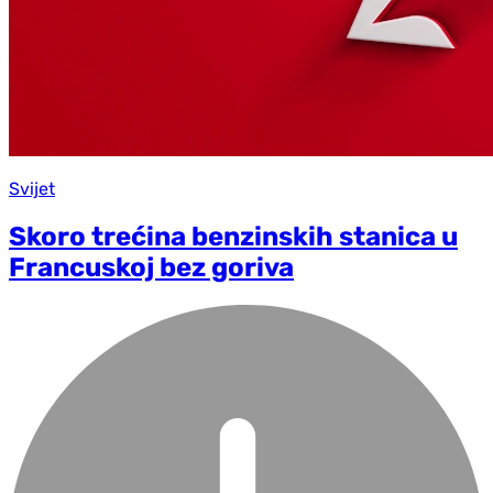
Svijet
Skoro trećina benzinskih stanica u
Francuskoj bez goriva