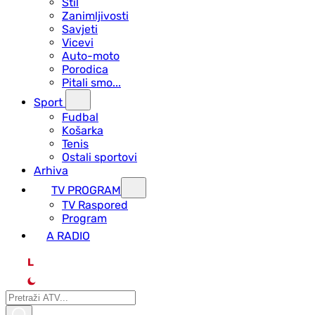
Stil
Zanimljivosti
Savjeti
Vicevi
Auto-moto
Porodica
Pitali smo...
Sport
Fudbal
Košarka
Tenis
Ostali sportovi
Arhiva
TV PROGRAM
ТV Raspored
Program
A RADIO
L