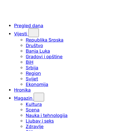
Pregled dana
Vijesti
Republika Srpska
Društvo
Banja Luka
Gradovi i opštine
BiH
Srbija
Region
Svijet
Ekonomija
Hronika
Magazin
Kultura
Scena
Nauka i tehnologija
Ljubav i seks
Zdravlje