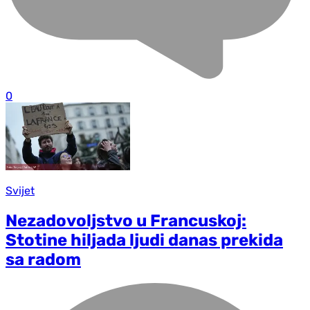
0
Svijet
Nezadovoljstvo u Francuskoj:
Stotine hiljada ljudi danas prekida
sa radom