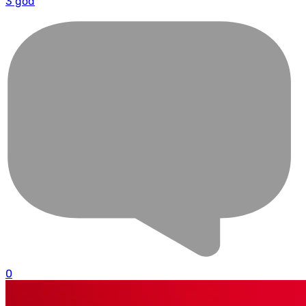
3 god
0