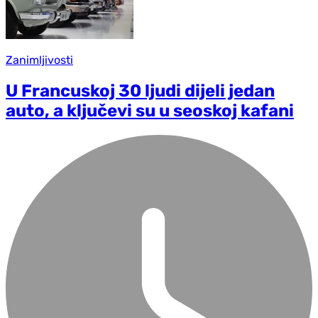
Zanimljivosti
U Francuskoj 30 ljudi dijeli jedan
auto, a ključevi su u seoskoj kafani