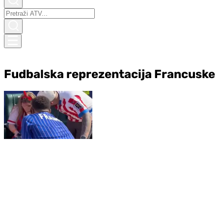
Fudbalska reprezentacija Francuske