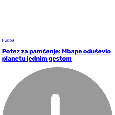
Fudbal
Potez za pamćenje: Mbape oduševio
planetu jednim gestom