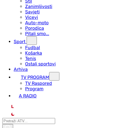
Stil
Zanimljivosti
Savjeti
Vicevi
Auto-moto
Porodica
Pitali smo...
Sport
Fudbal
Košarka
Tenis
Ostali sportovi
Arhiva
TV PROGRAM
ТV Raspored
Program
A RADIO
L