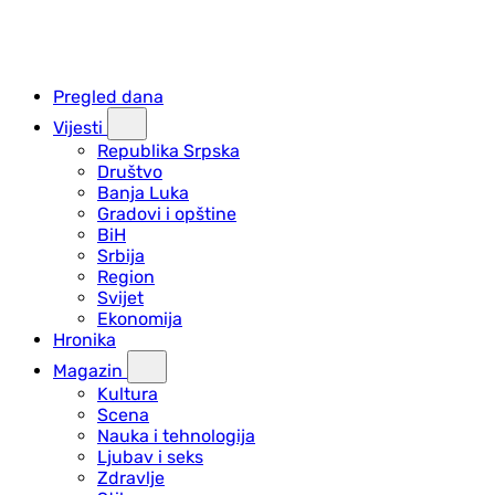
Pregled dana
Vijesti
Republika Srpska
Društvo
Banja Luka
Gradovi i opštine
BiH
Srbija
Region
Svijet
Ekonomija
Hronika
Magazin
Kultura
Scena
Nauka i tehnologija
Ljubav i seks
Zdravlje