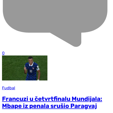
0
Fudbal
Francuzi u četvrtfinalu Mundijala:
Mbape iz penala srušio Paragvaj