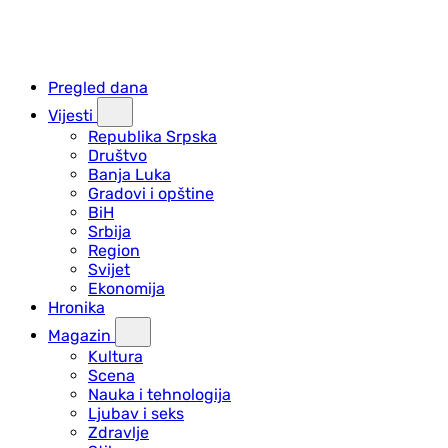
Pregled dana
Vijesti
Republika Srpska
Društvo
Banja Luka
Gradovi i opštine
BiH
Srbija
Region
Svijet
Ekonomija
Hronika
Magazin
Kultura
Scena
Nauka i tehnologija
Ljubav i seks
Zdravlje