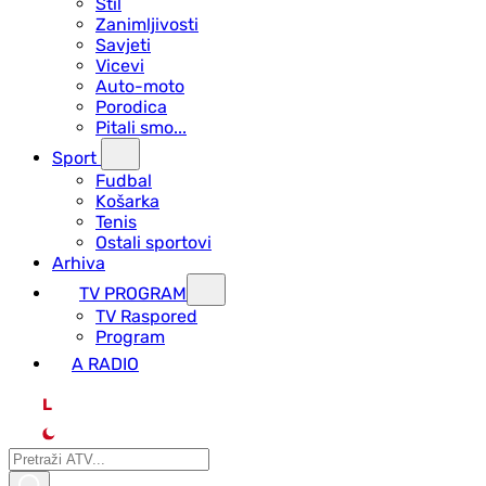
Stil
Zanimljivosti
Savjeti
Vicevi
Auto-moto
Porodica
Pitali smo...
Sport
Fudbal
Košarka
Tenis
Ostali sportovi
Arhiva
TV PROGRAM
ТV Raspored
Program
A RADIO
L