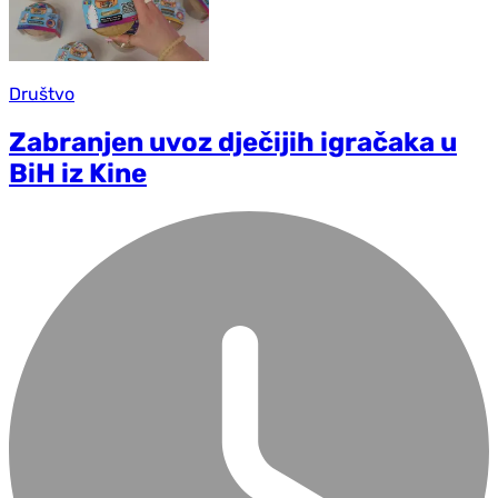
Društvo
Zabranjen uvoz dječijih igračaka u
BiH iz Kine