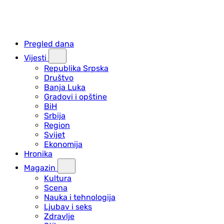
Pregled dana
Vijesti
Republika Srpska
Društvo
Banja Luka
Gradovi i opštine
BiH
Srbija
Region
Svijet
Ekonomija
Hronika
Magazin
Kultura
Scena
Nauka i tehnologija
Ljubav i seks
Zdravlje