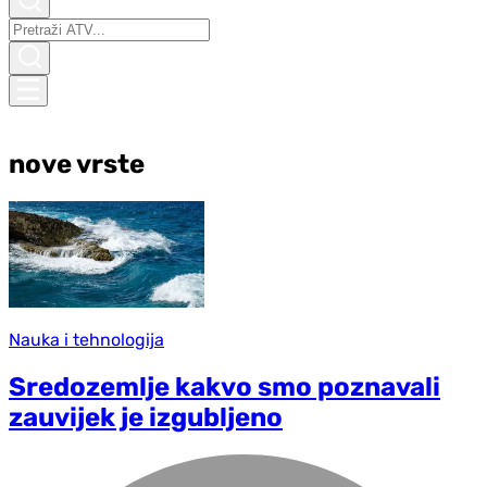
nove vrste
Nauka i tehnologija
Sredozemlje kakvo smo poznavali
zauvijek je izgubljeno