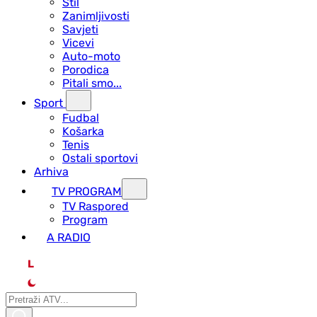
Stil
Zanimljivosti
Savjeti
Vicevi
Auto-moto
Porodica
Pitali smo...
Sport
Fudbal
Košarka
Tenis
Ostali sportovi
Arhiva
TV PROGRAM
ТV Raspored
Program
A RADIO
L