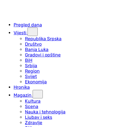
Pregled dana
Vijesti
Republika Srpska
Društvo
Banja Luka
Gradovi i opštine
BiH
Srbija
Region
Svijet
Ekonomija
Hronika
Magazin
Kultura
Scena
Nauka i tehnologija
Ljubav i seks
Zdravlje