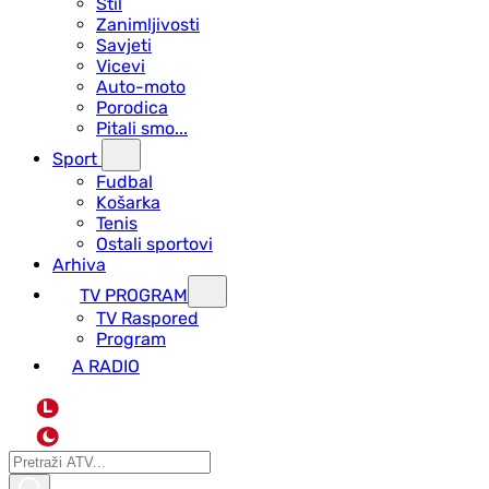
Stil
Zanimljivosti
Savjeti
Vicevi
Auto-moto
Porodica
Pitali smo...
Sport
Fudbal
Košarka
Tenis
Ostali sportovi
Arhiva
TV PROGRAM
ТV Raspored
Program
A RADIO
L