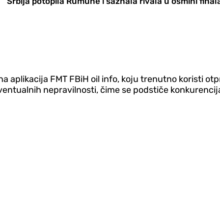
Srbija potopila Rumune i saznala rivala u osmini final
 aplikacija FMT FBiH oil info, koju trenutno koristi ot
ntualnih nepravilnosti, čime se podstiče konkurencija i