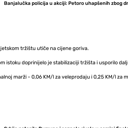
Banjalučka policija u akciji: Petoro uhapšenih zbog d
vjetskom tržištu utiče na cijene goriva.
stoku doprinijelo je stabilizaciji tržišta i usporilo dalj
imalnoj marži - 0,06 KM/l za veleprodaju i 0,25 KM/l za