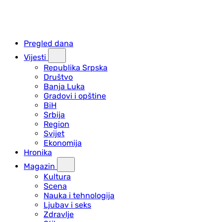
Pregled dana
Vijesti
Republika Srpska
Društvo
Banja Luka
Gradovi i opštine
BiH
Srbija
Region
Svijet
Ekonomija
Hronika
Magazin
Kultura
Scena
Nauka i tehnologija
Ljubav i seks
Zdravlje