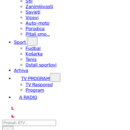
Stil
Zanimljivosti
Savjeti
Vicevi
Auto-moto
Porodica
Pitali smo...
Sport
Fudbal
Košarka
Tenis
Ostali sportovi
Arhiva
TV PROGRAM
ТV Raspored
Program
A RADIO
L