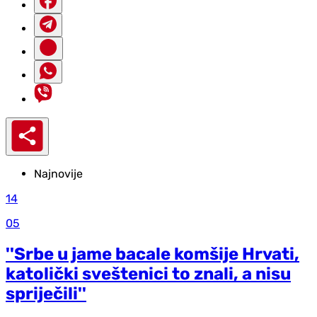
Najnovije
14
05
''Srbe u jame bacale komšije Hrvati,
katolički sveštenici to znali, a nisu
spriječili''