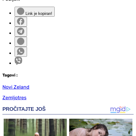
Link je kopiran!
Tag
ovi
:
Novi Zeland
Zemljotres