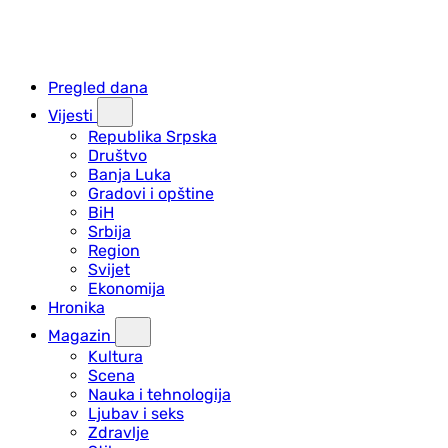
Pregled dana
Vijesti
Republika Srpska
Društvo
Banja Luka
Gradovi i opštine
BiH
Srbija
Region
Svijet
Ekonomija
Hronika
Magazin
Kultura
Scena
Nauka i tehnologija
Ljubav i seks
Zdravlje