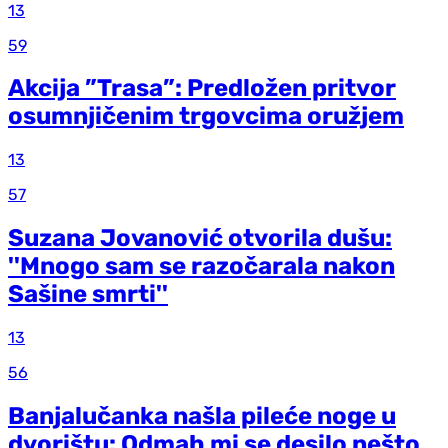
13
59
Akcija ”Trasa”: Predložen pritvor
osumnjičenim trgovcima oružjem
13
57
Suzana Jovanović otvorila dušu:
''Mnogo sam se razočarala nakon
Sašine smrti''
13
56
Banjalučanka našla pileće noge u
dvorištu: Odmah mi se desilo nešto