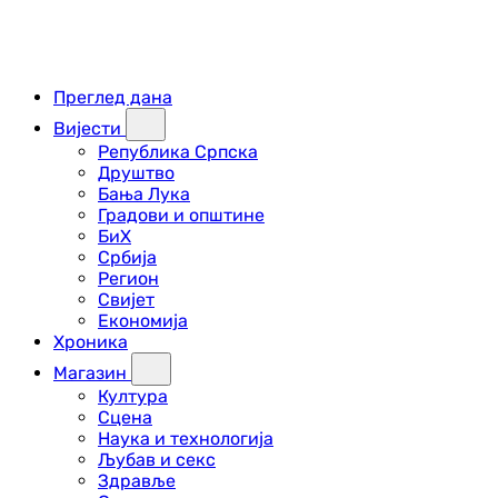
Преглед дана
Вијести
Република Српска
Друштво
Бања Лука
Градови и општине
БиХ
Србија
Регион
Свијет
Економија
Хроника
Магазин
Култура
Сцена
Наука и технологија
Љубав и секс
Здравље