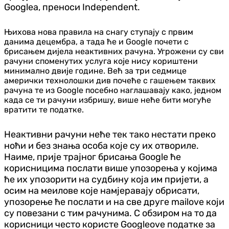
Googlea, преноси
Independent.
Њихова нова правила на снагу ступају с првим
данима децембра, а тада ће и Google почети с
брисањем дијела неактивних рачуна. Угрожени су сви
рачуни споменутих услуга које нису кориштени
минимално двије године. Већ за три седмице
амерички технолошки див почеће с гашењем таквих
рачуна те из Google посебно наглашавају како, једном
када се ти рачуни избришу, више неће бити могуће
вратити те податке.
Неактивни рачуни неће тек тако нестати преко
ноћи и без знања особа које су их отвориле.
Наиме, прије трајног брисања Google ће
корисницима послати више упозорења у којима
ће их упозорити на судбину која им пријети, а
осим на меилове које намјеравају обрисати,
упозорење ће послати и на све друге mailove који
су повезани с тим рачунима. С обзиром на то да
корисници често користе Googleove податке за