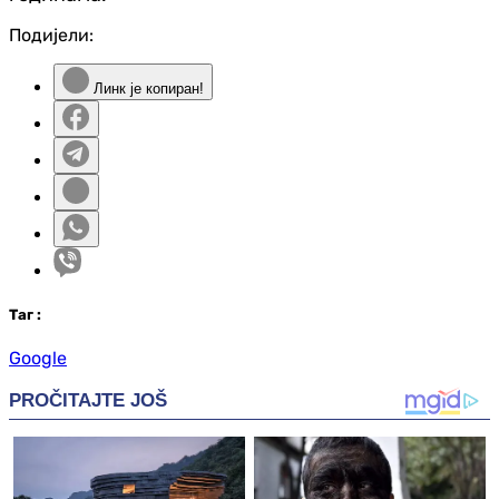
Подијели:
Линк је копиран!
Таг
:
Google