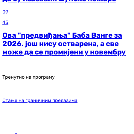
09
45
Ова "предвиђања" Баба Ванге за
2026. још нису остварена, а све
може да се промијени у новембру
Тренутно на програму
Стање на граничним прелазима