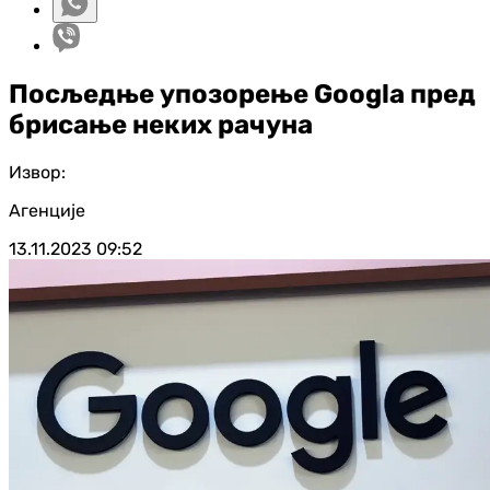
Посљедње упозорење Googlа пред
брисање неких рачуна
Извор:
Агенције
13.11.2023
09:52