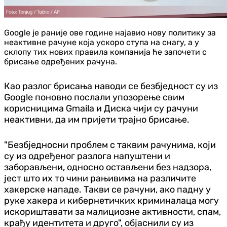
Google је раније ове године најавио нову политику за
неактивне рачуне која ускоро ступа на снагу, а у
склопу тих нових правила компанија ће започети с
брисање одређених рачуна.
Као разлог брисања наводи се безбједност су из
Google поновно послали упозорење свим
корисницима Gmaila и Диска чији су рачуни
неактивни, да им пријети трајно брисање.
"Безбједносни проблем с таквим рачунима, који
су из одређеног разлога напуштени и
заборављени, односно остављени без надзора,
јест што их то чини рањивима на различите
хакерске нападе. Такви се рачуни, ако падну у
руке хакера и кибернетичких криминалаца могу
искориштавати за малициозне активности, спам,
крађу идентитета и друго", објаснили су из