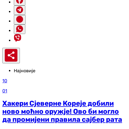
Најновије
10
01
Хакери Сјеверне Кореје добили
ново моћно оружје! Ово би могло
да промијени правила сајбер рата