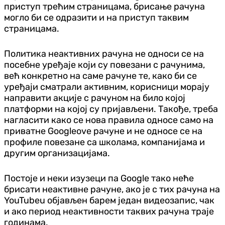
приступ трећим страницама, брисање рачуна
могло би се одразити и на приступ таквим
страницама.
Политика неактивних рачуна не односи се на
посебне уређаје који су повезани с рачунима,
већ конкретно на саме рачуне те, како би се
уређаји сматрали активним, корисници морају
направити акције с рачуном на било којој
платформи на којој су пријављени. Такође, треба
нагласити како се нова правила односе само на
приватне Googleove рачуне и не односе се на
профиле повезане са школама, компанијама и
другим организацијама.
Постоје и неки изузеци па Google тако неће
брисати неактивне рачуне, ако је с тих рачуна на
YouTubeu објављен барем један видеозапис, чак
и ако период неактивности таквих рачуна траје
годинама.