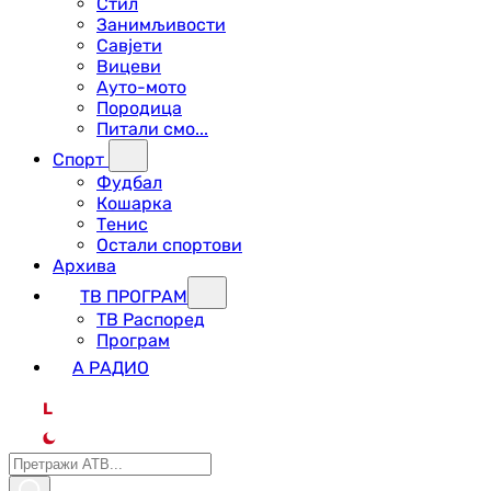
Стил
Занимљивости
Савјети
Вицеви
Ауто-мото
Породица
Питали смо...
Спорт
Фудбал
Кошарка
Тенис
Остали спортови
Архива
ТВ ПРОГРАМ
ТВ Распоред
Програм
А РАДИО
L