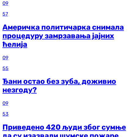
09
57
Америчка политичарка снимала
процедуру замрзавања јајних
ћелија
09
55
Ђани остао без зуба, доживио
незгоду?
09
53
Приведено 420 људи због сумње
да су изазвали шумске пожаре