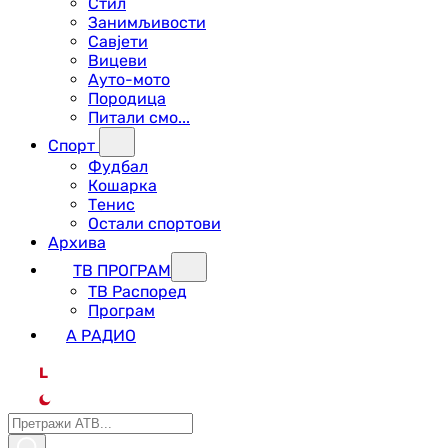
Стил
Занимљивости
Савјети
Вицеви
Ауто-мото
Породица
Питали смо...
Спорт
Фудбал
Кошарка
Тенис
Остали спортови
Архива
ТВ ПРОГРАМ
ТВ Распоред
Програм
А РАДИО
L