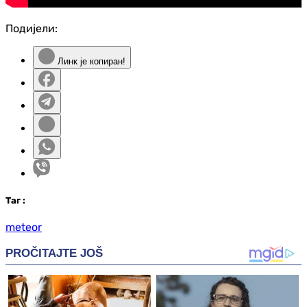
Подијели:
Линк је копиран!
Таг
:
meteor