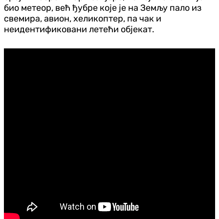
био метеор, већ ђубре које је на Земљу пало из
свемира, авион, хеликоптер, па чак и
неидентификовани летећи објекат.