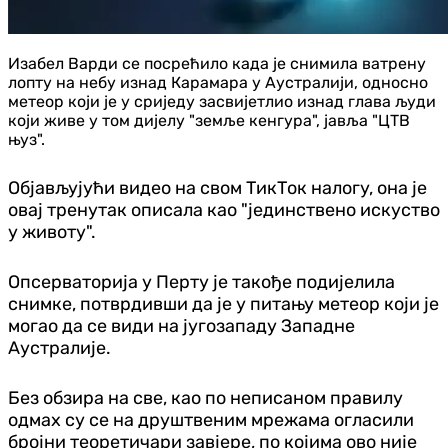
Изабел Варди се посрећило када је снимила ватрену
лопту на небу изнад Карамара у Аустралији, односно
метеор који је у сриједу засвијетлио изнад глава људи
који живе у том дијелу "земље кенгура", јавља "ЦТВ
њуз".
Објављујући видео на свом ТикТок налогу, она је
овај тренутак описала као "јединствено искуство
у животу".
Опсерваторија у Перту је такође подијелила
снимке, потврдивши да је у питању метеор који је
могао да се види на југозападу Западне
Аустралије.
Без обзира на све, као по неписаном правилу
одмах су се на друштвеним мрежама огласили
бројни теоретичари завјере, по којима ово није