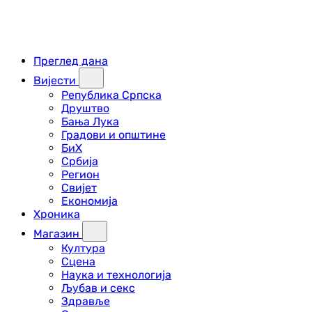
Преглед дана
Вијести
Република Српска
Друштво
Бања Лука
Градови и општине
БиХ
Србија
Регион
Свијет
Економија
Хроника
Магазин
Култура
Сцена
Наука и технологија
Љубав и секс
Здравље