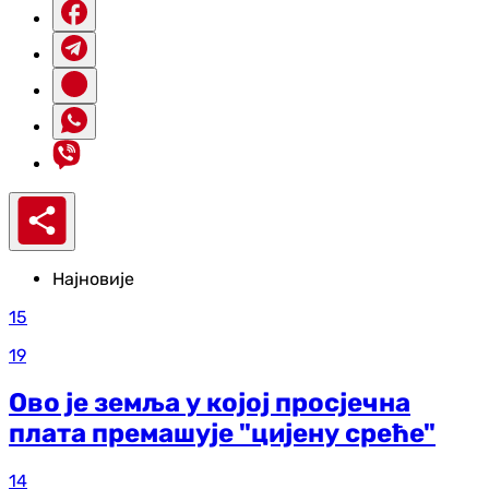
Најновије
15
19
Ово је земља у којој просјечна
плата премашује "цијену среће"
14