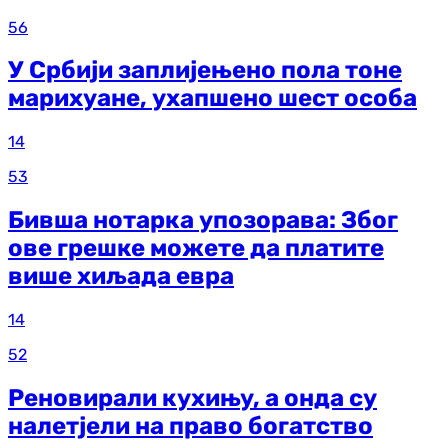
56
У Србији заплијењено пола тоне
марихуане, ухапшено шест особа
14
53
Бивша нотарка упозорава: Због
ове грешке можете да платите
више хиљада евра
14
52
Реновирали кухињу, а онда су
налетјели на право богатство