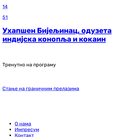
14
51
Ухапшен Бијељинац, одузета
индијска конопља и кокаин
Тренутно на програму
Стање на граничним прелазима
О нама
Импресум
Контакт