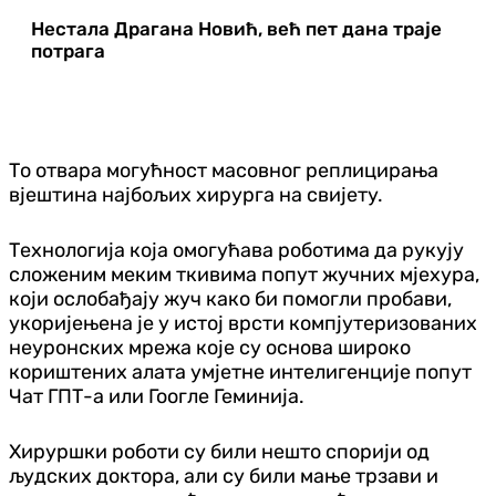
Нестала Драгана Новић, већ пет дана траје
потрага
То отвара могућност масовног реплицирања
вјештина најбољих хирурга на свијету.
Технологија која омогућава роботима да рукују
сложеним меким ткивима попут жучних мјехура,
који ослобађају жуч како би помогли пробави,
укоријењена је у истој врсти компјутеризованих
неуронских мрежа које су основа широко
кориштених алата умјетне интелигенције попут
Чат ГПТ-а или Гоогле Геминија.
Хируршки роботи су били нешто спорији од
људских доктора, али су били мање трзави и