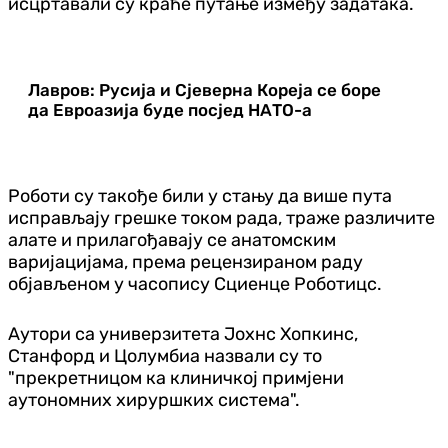
исцртавали су краће путање између задатака.
Лавров: Русија и Сјеверна Кореја се боре
да Евроазија буде посјед НАТО-а
Роботи су такође били у стању да више пута
исправљају грешке током рада, траже различите
алате и прилагођавају се анатомским
варијацијама, према рецензираном раду
објављеном у часопису Сциенце Роботицс.
Аутори са универзитета Јохнс Хопкинс,
Станфорд и Цолумбиа назвали су то
"прекретницом ка клиничкој примјени
аутономних хируршких система".