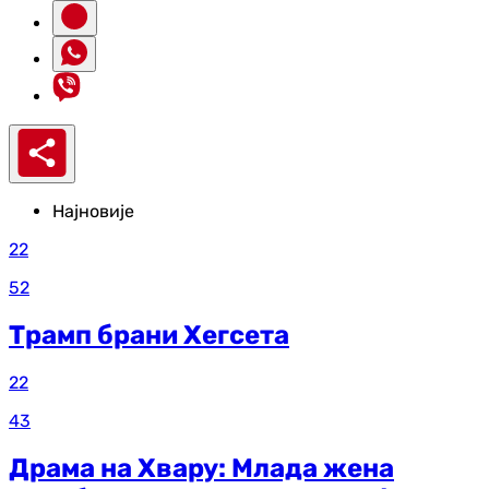
Најновије
22
52
Трамп брани Хегсета
22
43
Драма на Хвару: Млада жена