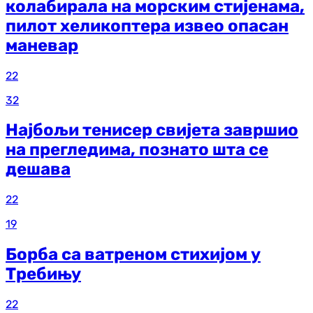
колабирала на морским стијенама,
пилот хеликоптера извео опасан
маневар
22
32
Најбољи тенисер свијета завршио
на прегледима, познато шта се
дешава
22
19
Борба са ватреном стихијом у
Требињу
22