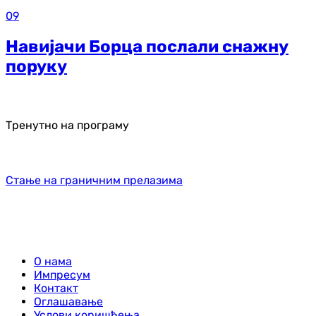
09
Навијачи Борца послали снажну
поруку
Тренутно на програму
Стање на граничним прелазима
О нама
Импресум
Контакт
Оглашавање
Услови коришћења