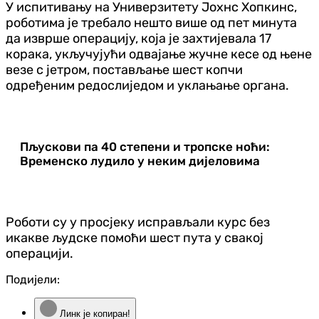
У испитивању на Универзитету Јохнс Хопкинс,
роботима је требало нешто више од пет минута
да изврше операцију, која је захтијевала 17
корака, укључујући одвајање жучне кесе од њене
везе с јетром, постављање шест копчи
одређеним редослиједом и уклањање органа.
Пљускови па 40 степени и тропске ноћи:
Временско лудило у неким дијеловима
Роботи су у просјеку исправљали курс без
икакве људске помоћи шест пута у свакој
операцији.
Подијели:
Линк је копиран!