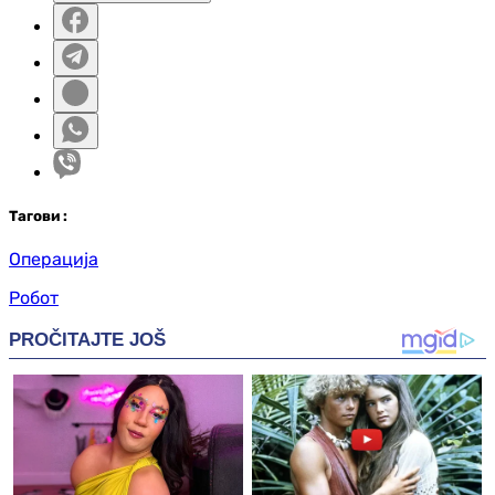
Таг
ови
:
Операција
Робот