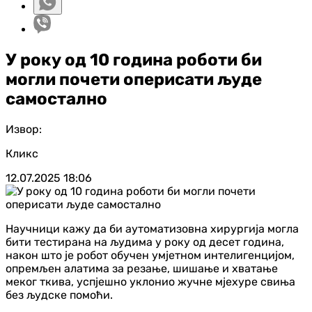
У року од 10 година роботи би
могли почети оперисати људе
самостално
Извор:
Кликс
12.07.2025
18:06
Научници кажу да би аутоматизовна хирургија могла
бити тестирана на људима у року од десет година,
након што је робот обучен умјетном интелигенцијом,
опремљен алатима за резање, шишање и хватање
меког ткива, успјешно уклонио жучне мјехуре свиња
без људске помоћи.