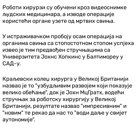
Роботи хирурзи су обучени кроз видеоснимке
људских медицинара, а изводе операције
користећи органе узете од мртвих свиња.
У истраживачком пробоју осам операција на
органима свиња са стопостотном стопом успјеха
извео је тим предвођен стручњацима са
Универзитета Јохнс Хопкинс у Балтимореу у
САД-у.
Краљевски колеџ хирурга у Великој Британији
назвао је то "узбудљивим развојем који показује
велико обећање", док је Јохн МцГратх, водећи
стручњак за роботску хирургију у Великој
Британији, резултате назвао "импресивним" и
"новим" те рекао да нас то "води даље у свијет
аутономије".