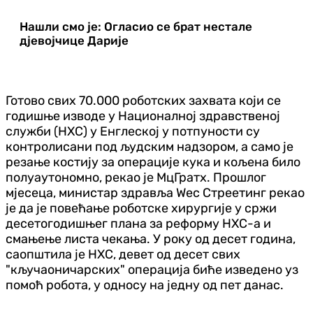
Нашли смо је: Огласио се брат нестале
дјевојчице Дарије
Готово свих 70.000 роботских захвата који се
годишње изводе у Националној здравственој
служби (НХС) у Енглеској у потпуности су
контролисани под људским надзором, а само је
резање костију за операције кука и кољена било
полуаутономно, рекао је МцГратх. Прошлог
мјесеца, министар здравља Wес Стреетинг рекао
је да је повећање роботске хирургије у сржи
десетогодишњег плана за реформу НХС-а и
смањење листа чекања. У року од десет година,
саопштила је НХС, девет од десет свих
"кључаоничарских" операција биће изведено уз
помоћ робота, у односу на једну од пет данас.