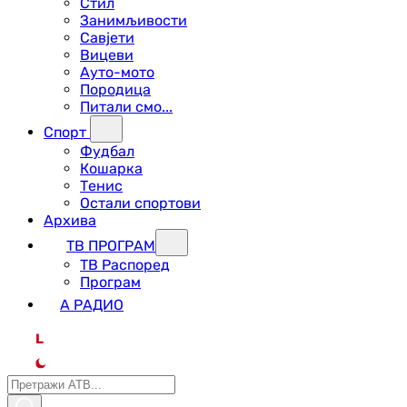
Стил
Занимљивости
Савјети
Вицеви
Ауто-мото
Породица
Питали смо...
Спорт
Фудбал
Кошарка
Тенис
Остали спортови
Архива
ТВ ПРОГРАМ
ТВ Распоред
Програм
А РАДИО
L