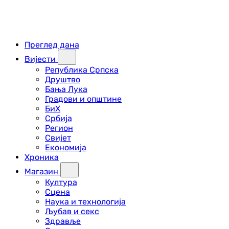
Преглед дана
Вијести
Република Српска
Друштво
Бања Лука
Градови и општине
БиХ
Србија
Регион
Свијет
Економија
Хроника
Магазин
Култура
Сцена
Наука и технологија
Љубав и секс
Здравље