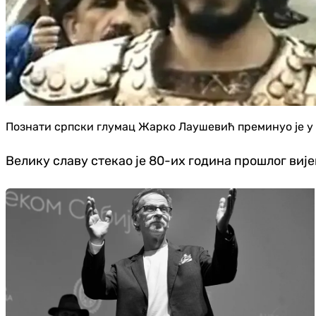
Познати српски глумац Жарко Лаушевић преминуо је у 6
Велику славу стекао је 80-их година прошлог вије