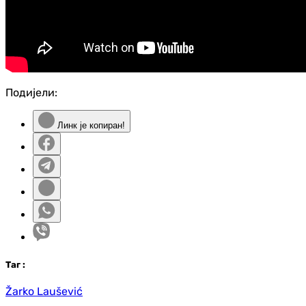
Подијели:
Линк је копиран!
Таг
:
Žarko Laušević