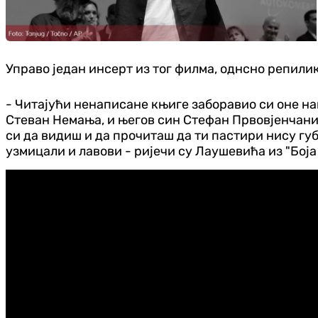
Управо један инсерт из тог филма, однсно репилик
- Читајући ненаписане књиге заборавио си оне на
Стеван Немања, и његов син Стефан Првовјенчани
си да видиш и да прочиташ да ти пастири нису губ
узмицали и лавови - ријечи су Лаушевића из "Боја