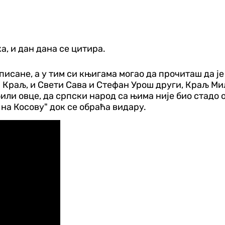
а, и дан дана се цитира.
писане, а у тим си књигама могао да прочиташ да ј
 Краљ, и Свети Сава и Стефан Урош други, Краљ Ми
или овце, да српски народ са њима није био стадо о
 на Косову" док се обраћа видару.