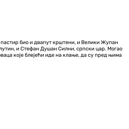
е пастир био и двапут крштени, и Велики Жупан
лутин, и Стефан Душан Силни, српски цар. Mогао
ваца које блејећи иде на клање, да су пред њима