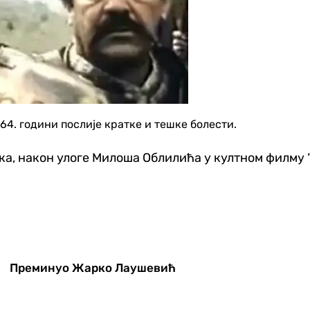
4. години послије кратке и тешке болести.
ка, након улоге Милоша Облилића у култном филму “
Преминуо Жарко Лаушевић