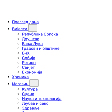
Преглед дана
Вијести
Република Српска
Друштво
Бања Лука
Градови и општине
БиХ
Србија
Регион
Свијет
Економија
Хроника
Магазин
Култура
Сцена
Наука и технологија
Љубав и секс
Здравље