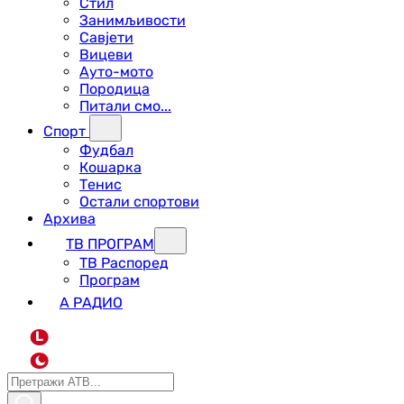
Стил
Занимљивости
Савјети
Вицеви
Ауто-мото
Породица
Питали смо...
Спорт
Фудбал
Кошарка
Тенис
Остали спортови
Архива
ТВ ПРОГРАМ
ТВ Распоред
Програм
А РАДИО
L