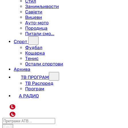
Стил
Занимљивости
Савјети
Вицеви
Ауто-мото
Породица
Питали смо...
Спорт
Фудбал
Кошарка
Тенис
Остали спортови
Архива
ТВ ПРОГРАМ
ТВ Распоред
Програм
А РАДИО
L