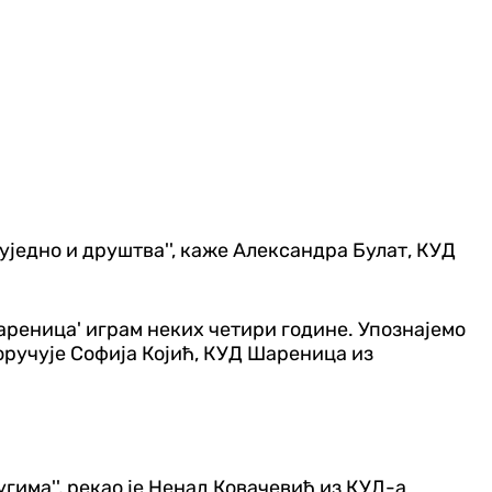
 уједно и друштва'', каже Александра Булат, КУД
'Шареница' играм неких четири године. Упознајемо
поручује Софија Којић, КУД Шареница из
угима'', рекао је Ненад Ковачевић из КУД-а