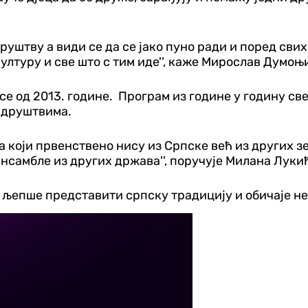
м друштву а види се да се јако пуно ради и поред св
ултуру и све што с тим иде'', каже Мирослав Думоњ
се од 2013. године. Програм из године у годину све 
 друштвима.
 који првенствено нису из Српске већ из других з
ансамбле из других држава'', поручује Милана Лук
о љепше представити српску традицију и обичаје не