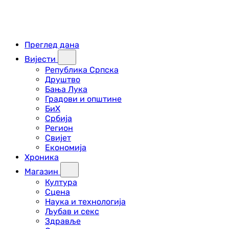
Преглед дана
Вијести
Република Српска
Друштво
Бања Лука
Градови и општине
БиХ
Србија
Регион
Свијет
Економија
Хроника
Магазин
Култура
Сцена
Наука и технологија
Љубав и секс
Здравље