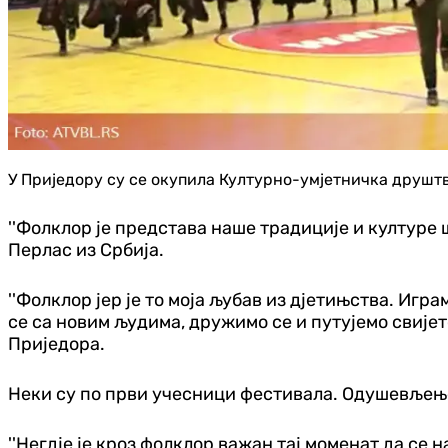
У Приједору су се окупила Културно-умјетничка друштв
''Фолклор је представа наше традиције и културе 
Перлас из Србија.
''Фолклор јер је то моја љубав из дјетињства. Игр
се са новим људима, дружимо се и путујемо свијето
Приједора.
Неки су по први учесници фестивала. Одушевљењ
''Негдје је кроз фолклор важан тај моменат да се 