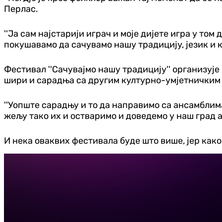
Перлас.
''Ја сам најстарији играч и моје дијете игра у то
покушавамо да сачувамо нашу традицију, језик и к
Фестивал ''Сачувајмо нашу традицију'' организује 
шири и сарадња са другим културно-умјетничким
''Уопште сарадњу и то да направимо са ансамблима
жељу тако их и остваримо и доведемо у наш град 
И нека оваквих фестивала буде што више, јер как