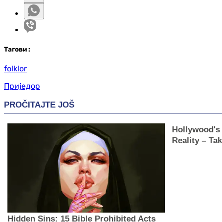
Таг
ови
:
folklor
Приједор