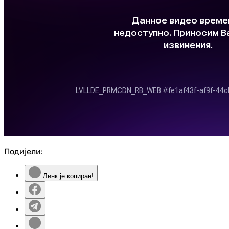
Подијели:
Линк је копиран!