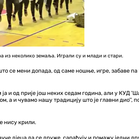
а из неколико земаља. Играли су и млади и стари.
што се мени допада, од саме ношње, игре, забаве па
ам ја и од прије још неких седам година, али у КУД 
м, а и чувамо нашу традицију што је главни дио'', 
е нису крили.
науче дјеца да се друже, сарађују и помажу једни др