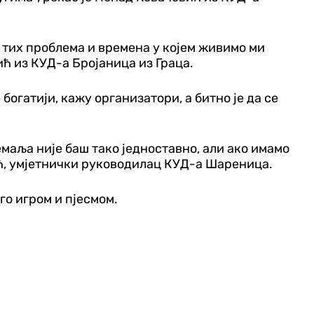
их тих проблема и времена у којем живимо ми
ић из КУД-а Бројаница из Граца.
богатији, кажу организатори, а битно је да се
емаља није баш тако једноставно, али ако имамо
ић, умјетнички руководилац КУД-а Шареница.
го игром и пјесмом.