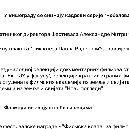
У Вишеграду се снимају кадрови серије "Нобелов
мјетничког директора Фестивала Александре Митр
одину плакета "Лик кнеза Павла Раденовића" додије
међународној селекцији документарних филмова стр
 "Екс-ЈУ у фокусу", селекцији кратких играних фи
студената филмских академија из земље и свијета
мија из земље и свијета "Нови погледи".
Фармери не знају шта ће са овцама
е фестивалске награде - "Филмска клапа" за филмо