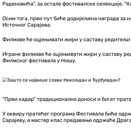
Раденовића", за остале фестивалске селекције, "К
Осим тога, први пут биће додијељена награда за 
Источног Сарајева.
Филмове ће оцјењивати жири у саставу редитељи 
Игране филмове ће оцјењивати жири у саставу ре
Филмског фестивала у Нишу.
"Први кадар" традиционално доноси и богат прат
У оквиру пратећег програма Фестивала биће одр
Сарајеву, а мастер клас предавање одржаће Драг