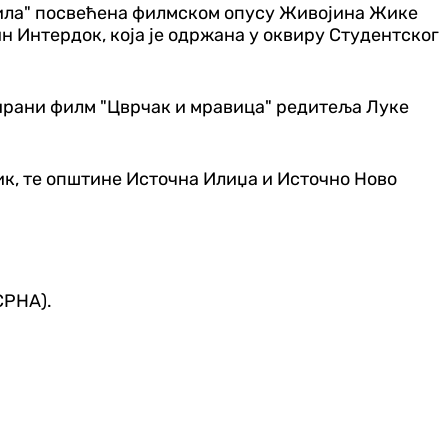
нила" посвећена филмском опусу Живојина Жике
 Интердок, која је одржана у оквиру Студентског
ирани филм "Цврчак и мравица" редитеља Луке
к, те општине Источна Илиџа и Источно Ново
СРНА).