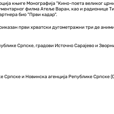
оција књиге Монографија "Кино-поета великог цр
ентарног филма Атеље Варан, као и радионице Тин
партнера био "Први кадар".
приказан први хрватски дугометражни три де аним
блике Српске, градови Источно Сарајево и Зворни
е Српске и Новинска агенција Републике Српске (