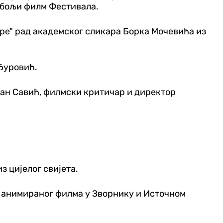
ајбољи филм Фестивала.
ере" рад академског сликара Борка Мочевића из
Ђуровић.
ан Савић, филмски критичар и директор
 цијелог свијета.
 анимираног филма у Зворнику и Источном