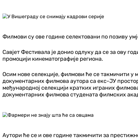
Филмови су ове године селектовани по позиву у
Савјет Фестивала је донио одлуку да се за ову г
промоцији кинематографије региона.
Осим нове селекције, филмови ће се такмичити у 
документарних филмова аутора са екс-ЈУ простора
међународној селекцији кратких играних филмова 
документарних филмова студената филмских акаде
Аутори ће се и ове године такмичити за престижн