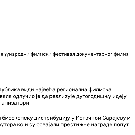
7. Међународни филмски фестивал документарног филма
а публика види највећа регионална филмска
ала одлучио је да реализује дугогодишњу идеју
рганизатори.
и биоскопску дистрибуцију у Источном Сарајеву и
утора који су освајали престижне награде попут