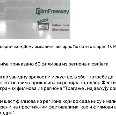
у зворничком Дому омладине вечерас ће бити отворен 1
иће приказано 60 филмова из региона и свијета.
игао завидну зрелост и искуство, а због потребе д
 фестивалима приказивани ревијално, одбор Фестив
граних филмова из региона "Трагање", најављују о
ди шест филмова из региона који до сада нису имал
азани на престижним фестивалима, као и филмови а
кадра".