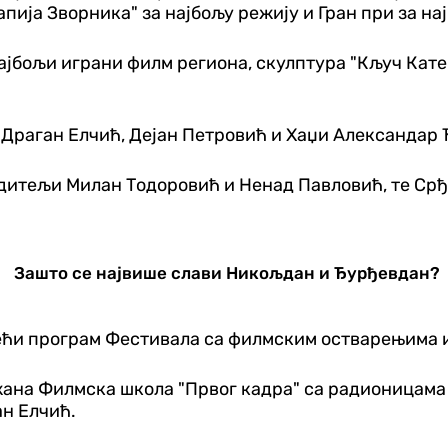
апија Зворника" за најбољу режију и Гран при за н
најбољи играни филм региона, скулптура "Кључ Кат
Драган Елчић, Дејан Петровић и Хаџи Александар 
дитељи Милан Тодоровић и Ненад Павловић, те Срђ
Зашто се највише слави Никољдан и Ђурђевдан?
ећи програм Фестивала са филмским остварењима из
жана Филмска школа "Првог кадра" са радионицама
ан Елчић.