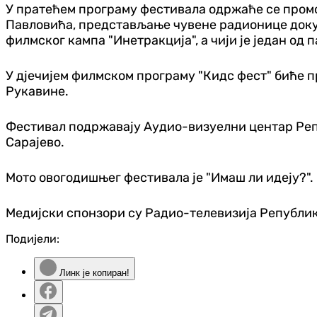
У пратећем програму фестивала одржаће се пром
Павловића, представљање чувене радионице докум
филмског кампа "Инетракција", а чији је један од 
У дјечијем филмском програму "Кидс фест" биће 
Рукавине.
Фестивал подржавају Аудио-визуелни центар Репу
Сарајево.
Мото овогодишњег фестивала је "Имаш ли идеју?".
Медијски спонзори су Радио-телевизија Републик
Подијели:
Линк је копиран!