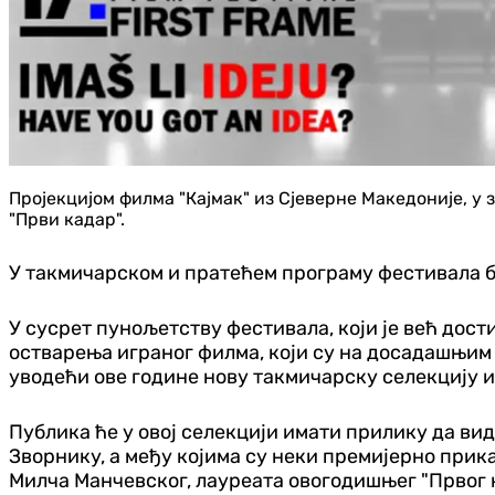
Пројекцијом филма "Кајмак" из Сјеверне Македоније, 
"Први кадар".
У такмичарском и пратећем програму фестивала б
У сусрет пунољетству фестивала, који је већ дост
остварења играног филма, који су на досадашњим
уводећи ове године нову такмичарску селекцију и
Публика ће у овој селекцији имати прилику да ви
Зворнику, а међу којима су неки премијерно прик
Милча Манчевског, лауреата овогодишњег "Првог 