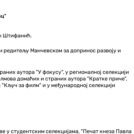
ац"
ић Штифанић.
ли редитељу Манчевском за допринос развоју и
аних аутора "У фокусу", у регионалној селекцији
лмова домаћих и страних аутора "Кратке приче",
 "Кључ за филм" и у међународној селекцији
ве у студентским селекцијама, "Печат кнеза Павла