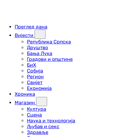
Преглед дана
Вијести
Република Српска
Друштво
Бања Лука
Градови и општине
БиХ
Србија
Регион
Свијет
Економија
Хроника
Магазин
Култура
Сцена
Наука и технологија
Љубав и секс
Здравље