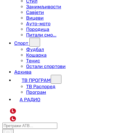
Стил
Занимљивости
Савјети
Вицеви
Ауто-мото
Породица
Питали смо...
Спорт
Фудбал
Кошарка
Тенис
Остали спортови
Архива
ТВ ПРОГРАМ
ТВ Распоред
Програм
А РАДИО
L