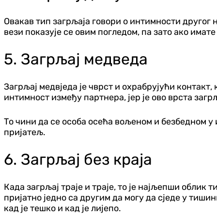
Овакав тип загрљаја говори о интимности другог ни
вези показује се овим погледом, па зато ако имате
5. Загрљај медведа
Загрљај медвједа је чврст и охрабрујући контакт,
интимност између партнера, јер је ово врста загр
То чини да се особа осећа вољеном и безбедном у 
пријатељ.
6. Загрљај без краја
Када загрљај траје и траје, то је најљепши облик
пријатно једно са другим да могу да сједе у тишини
кад је тешко и кад је лијепо.