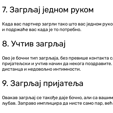
7. Загрљај једном руком
Када вас партнер загрли тако што вас једном руко
и подржаће вас када је то потребно.
8. Учтив загрљај
Ово је бочни тип загрљаја, без превише контакта
пријатељски и учтив начин да некога поздравите. 
дистанца и недовољно интимности.
9. Загрљај пријатеља
Овакав загрљај се такође даје бочно, али са ваши
љубав. Заправо имплицира да нисте само пар, већ 