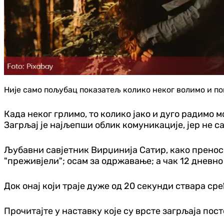
Није само пољубац показатељ колико неког волимо и по
Када неког грлимо, то колико јако и дуго радимо мо
Загрљај је најљепши облик комуникације, јер не са
Љубавни савјетник Вирџинија Сатир, како преноси
"преживјели"; осам за одржавање; а чак 12 дневно 
Док онај који траје дуже од 20 секунди ствара ср
Прочитајте у наставку које су врсте загрљаја пост