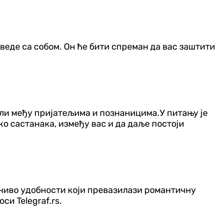
оведе са собом. Он ће бити спреман да вас заштити
јели међу пријатељима и познаницима.У питању је
ко састанака, између вас и да даље постоји
а ниво удобности који превазилази романтичну
и Telegraf.rs.