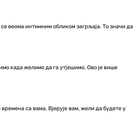
 се веома интимним обликом загрљаја. То значи да
имо када желимо да га утјешимо. Ово је више
 времена са вама. Вјерује вам, жели да будете у