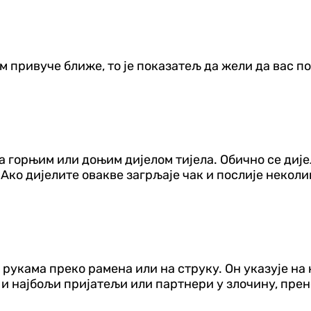
м привуче ближе, то је показатељ да жели да вас п
 са горњим или доњим дијелом тијела. Обично се ди
Ако дијелите овакве загрљаје чак и послије неколи
м рукама преко рамена или на струку. Он указује н
и најбољи пријатељи или партнери у злочину, пренос