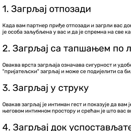
1. Загрљај отпозади
Када вам партнер приђе отпозади и загрли вас до
је особа заљубљена у вас и да је спремна на све к
2. Загрљај са тапшањем по 
Оваква врста загрљаја означава сигурност и удобн
"пријатељски" загрљај и може се подијелити са б
3. Загрљај у струку
Овакав загрљај је интиман гест и показује да вам 
његовом интимном простору и срећан је што вас в
4. Загрљај док успостављат