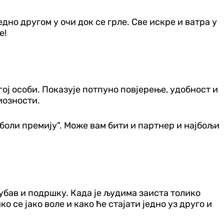
дно другом у очи док се грле. Све искре и ватра у
е!
гој особи. Показује потпуно повјерење, удобност и
иозности.
уболи премију". Може вам бити и партнер и најбољи
љубав и подршку. Када је људима заиста толико
о се јако воле и како ће стајати једно уз друго и