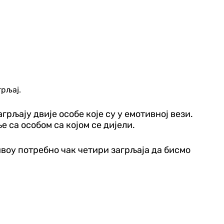
грљај.
грљају двије особе које су у емотивној вези.
е са особом са којом се дијели.
ивоу потребно чак четири загрљаја да бисмо