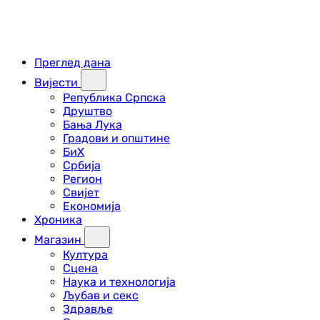
Преглед дана
Вијести
Република Српска
Друштво
Бања Лука
Градови и општине
БиХ
Србија
Регион
Свијет
Економија
Хроника
Магазин
Култура
Сцена
Наука и технологија
Љубав и секс
Здравље