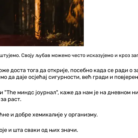
штујемо. Своју љубав можемо често исказујемо и кроз за
же доста тога да открије, посебно када се ради о за
мо да даје осјећај сигурности, већ гради и повјерењ
 "The миндс јоурнал", каже да нам је на дневном н
за раст.
ећне и добре хемикалије у организму.
оје и шта сваки од њих значи.