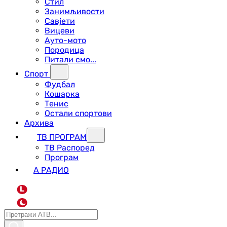
Стил
Занимљивости
Савјети
Вицеви
Ауто-мото
Породица
Питали смо...
Спорт
Фудбал
Кошарка
Тенис
Остали спортови
Архива
ТВ ПРОГРАМ
ТВ Распоред
Програм
А РАДИО
L