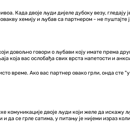
воа. Када двоје људи дијеле дубоку везу, гледају је
 овакву хемију и љубав са партнером - не пуштајте ј
 који довољно говори о љубави коју имате према дру
љаја која вас ослобађа свих врста напетости и анкс
исто време. Ако вас партнер овако грли, онда сте "
 тихе комуникације двоје људи који желе да искажу 
 и да се грле сатима, у питању је нијеми израз колик