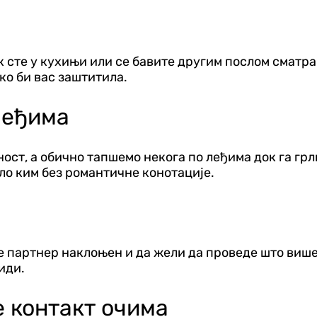
к сте у кухињи или се бавите другим послом сматра
ако би вас заштитила.
леђима
ост, а обично тапшемо некога по леђима док га грл
ило ким без романтичне конотације.
је партнер наклоњен и да жели да проведе што више
иди.
е контакт очима