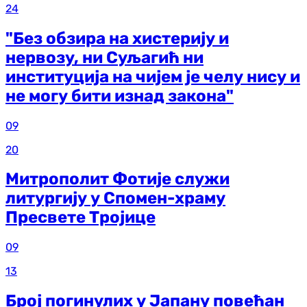
24
"Без обзира на хистерију и
нервозу, ни Суљагић ни
институција на чијем је челу нису и
не могу бити изнад закона"
09
20
Митрополит Фотије служи
литургију у Спомен-храму
Пресвете Тројице
09
13
Број погинулих у Јапану повећан