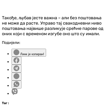
Такође, љубав јесте важна – али без поштовања
не може да расте. Управо тај свакодневни ниво
поштовања највише разликује срећне парове од
оних који с временом изгубе оно што су имали.
Подијели:
Линк је копиран!
Таг
: