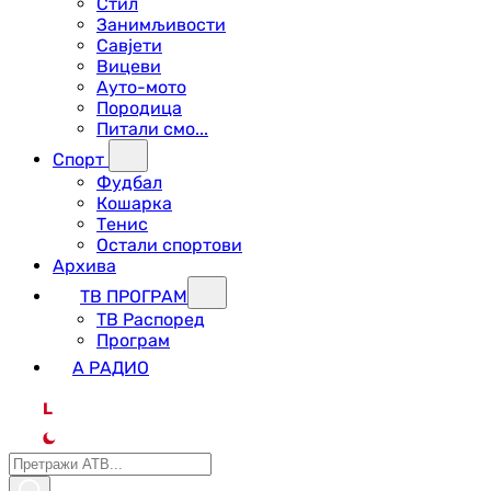
Стил
Занимљивости
Савјети
Вицеви
Ауто-мото
Породица
Питали смо...
Спорт
Фудбал
Кошарка
Тенис
Остали спортови
Архива
ТВ ПРОГРАМ
ТВ Распоред
Програм
А РАДИО
L