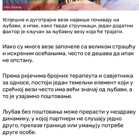
Успјешне и дуготрајне везе највише почивају на
љубави, а ипак, како тврде стручњаци, један додатни
фактор је кључан за љубавну везу која ће трајати.
Иако су многе везе започеле са великом страшћу
и искреним осећањима, често се дешава да ипак
не опстану.
Према ријечима бројних терапеута и савјетника
за односе, постоји један темељни елемент који у
срећној вези често има већи значај од љубави, а
то је узајамно поштовање.
Љубав без поштовања може прерасти у нездраву
динамику, у којој партнери не слушају једно
друго, прелазе границе или умањују потребе
друге особе.