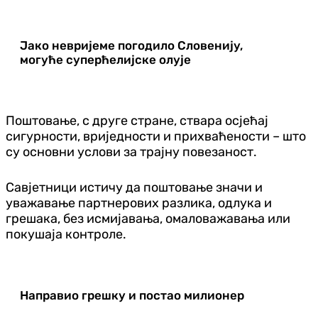
Јако невријеме погодило Словенију,
могуће суперћелијске олује
Поштовање, с друге стране, ствара осјећај
сигурности, вриједности и прихваћености – што
су основни услови за трајну повезаност.
Савјетници истичу да поштовање значи и
уважавање партнерових разлика, одлука и
грешака, без исмијавања, омаловажавања или
покушаја контроле.
Направио грешку и постао милионер