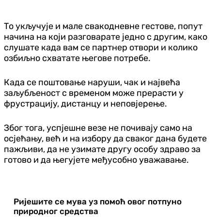
То укључује и мале свакодневне гестове, попут
начина на који разговарате једно с другим, како
слушате када вам се партнер отвори и колико
озбиљно схватате његове потребе.
Када се поштовање наруши, чак и највећа
заљубљеност с временом може прерасти у
фрустрацију, дистанцу и неповјерење.
Због тога, успјешне везе не почивају само на
осјећању, већ и на избору да сваког дана будете
пажљиви, да не узимате другу особу здраво за
готово и да његујете међусобно уважавање.
Ријешите се мува уз помоћ овог потпуно
природног средства