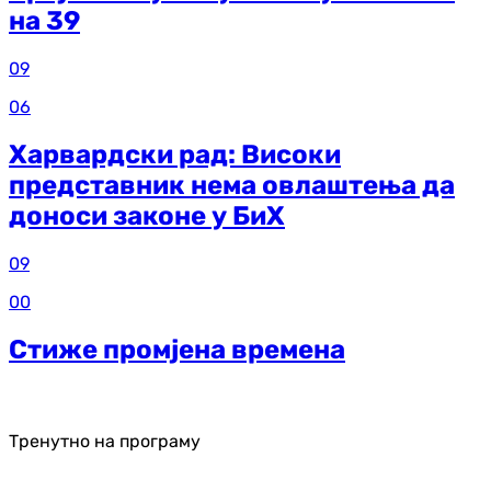
на 39
09
06
Харвардски рад: Високи
представник нема овлаштења да
доноси законе у БиХ
09
00
Стиже промјена времена
Тренутно на програму