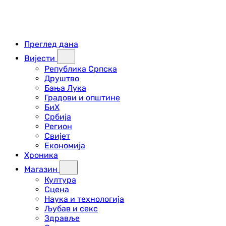
Преглед дана
Вијести
Република Српска
Друштво
Бања Лука
Градови и општине
БиХ
Србија
Регион
Свијет
Економија
Хроника
Магазин
Култура
Сцена
Наука и технологија
Љубав и секс
Здравље