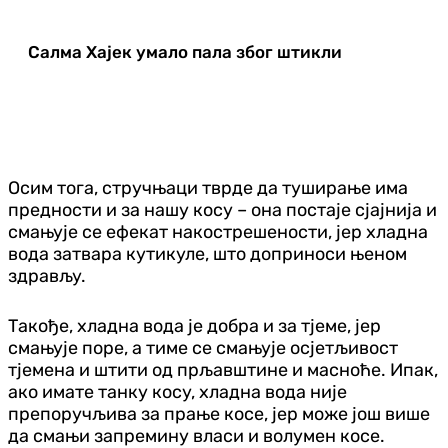
Салма Хајек умало пала због штикли
Осим тога, стручњаци тврде да туширање има
предности и за нашу косу – она постаје сјајнија и
смањује се ефекат накострешености, јер хладна
вода затвара кутикуле, што доприноси њеном
здрављу.
Такође, хладна вода је добра и за тјеме, јер
смањује поре, а тиме се смањује осјетљивост
тјемена и штити од прљавштине и масноће. Ипак,
ако имате танку косу, хладна вода није
препоручљива за прање косе, јер може још више
да смањи запремину власи и волумен косе.