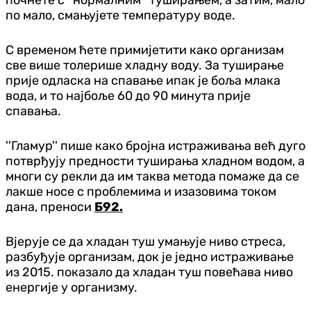
по мало, смањујете температуру воде.
С временом ћете примијетити како организам
све више толерише хладну воду. За туширање
прије одласка на спавање ипак је боља млака
вода, и то најбоље 60 до 90 минута прије
спавања.
''Гламур'' пише како бројна истраживања већ дуго
потврђују предности туширања хладном водом, а
многи су рекли да им таква метода помаже да се
лакше носе с проблемима и изазовима током
дана, преноси
Б92.
Вјерује се да хладан туш умањује ниво стреса,
разбуђује организам, док је једно истраживање
из 2015. показало да хладан туш повећава ниво
енергије у организму.