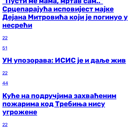
"Пусти ме мама, мртав сам.."
Срцепарајућа исповијест мајке
Дејана Митровића који је погинуо у
несрећи
22
51
УН упозорава: ИСИС је и даље жив
22
44
Куће на подручјима захваћеним
пожарима код Требиња нису
угрожене
22