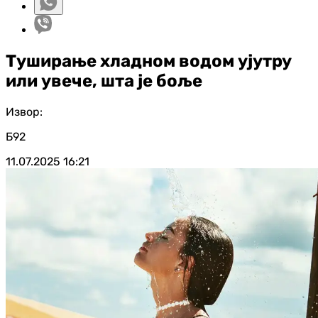
Туширање хладном водом ујутру
или увече, шта је боље
Извор:
Б92
11.07.2025
16:21