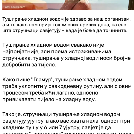
Туширање хладном водом је здраво за наш организам,
а и те како нам прија током ових врелих дана, па ево
шта стручњаци савјетују – када је боље да то чините.
Туширање хладном водом свакако није
најпријатније, али према истраживањима
стручњака, туширање у хладној води носи бројне
добробити за тијело.
Како пише ''Гламур'', туширање хладном водом
треба уклопити у свакодневну рутину, али с овим
процесом треба ићи лагано, односно
привикавати тијело на хладну воду.
Такође, стручњаци туширање хладном водом
савјетују ујутру, а ако вас хвата нелагодност при
хладном тушу у 6 или 7 ујутру, савјет је да
почнете с ''нормалним'' туширањем, а затим, мало