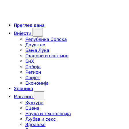
Преглед дана
Вијести
Република Српска
Друштво
Бања Лука
Градови и општине
БиХ
Србија
Регион
Свијет
Економија
Хроника
Магазин
Култура
Сцена
Наука и технологија
Љубав и секс
Здравље