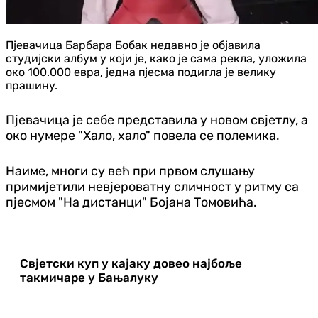
Пјевачица Барбара Бобак недавно је објавила
студијски албум у који је, како је сама рекла, уложила
око 100.000 евра, једна пјесма подигла је велику
прашину.
Пјевачица је себе представила у новом свјетлу, а
око нумере "Хало, хало" повела се полемика.
Наиме, многи су већ при првом слушању
примијетили невјероватну сличност у ритму са
пјесмом "На дистанци" Бојана Томовића.
Свјетски куп у кајаку довео најбоље
такмичаре у Бањалуку