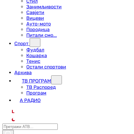
Стил
Занимљивости
Савјети
Вицеви
Ауто-мото
Породица
Питали смо...
Спорт
Фудбал
Кошарка
Тенис
Остали спортови
Архива
ТВ ПРОГРАМ
ТВ Распоред
Програм
А РАДИО
L