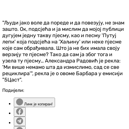
"Људи јако воле да пореде и да повезују, не знам
зашто. Ок, подсјећа и ја мислим да мојој публици
дугујем једну такву пјесму, као и песму 'Путуј
лепи' која подсјећа на 'Хаљину' или неке пјесме
које сам обрађивала. Што ја не бих имала своју
верзију те пјесме? Тако да сам ја због тога и
узела ту пјесму… Александра Радовић је рекла:
'Ми више немамо шта да измислимо, сад се све
рециклира'", рекла је о овоме Барбара у емисији
"5Цаст".
Подијели:
Линк је копиран!