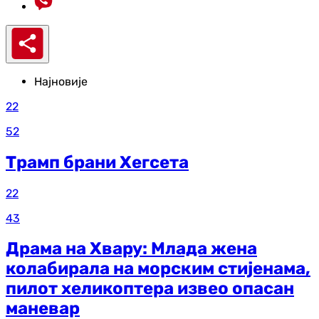
Најновије
22
52
Трамп брани Хегсета
22
43
Драма на Хвару: Млада жена
колабирала на морским стијенама,
пилот хеликоптера извео опасан
маневар