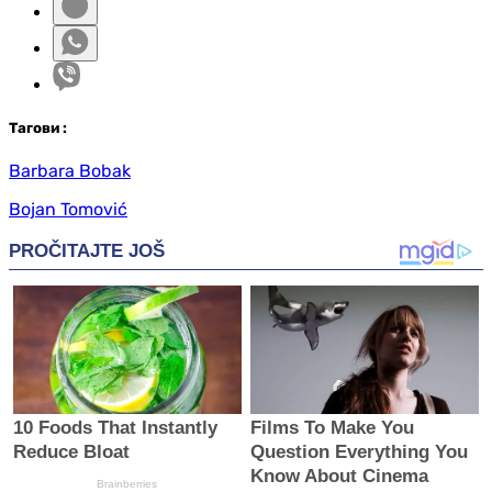
Таг
ови
:
Barbara Bobak
Bojan Tomović