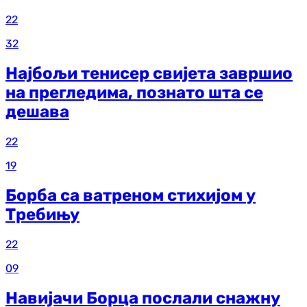
22
32
Најбољи тенисер свијета завршио
на прегледима, познато шта се
дешава
22
19
Борба са ватреном стихијом у
Требињу
22
09
Навијачи Борца послали снажну