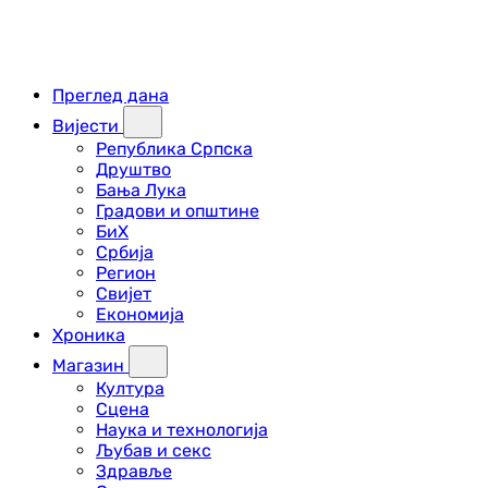
Преглед дана
Вијести
Република Српска
Друштво
Бања Лука
Градови и општине
БиХ
Србија
Регион
Свијет
Економија
Хроника
Магазин
Култура
Сцена
Наука и технологија
Љубав и секс
Здравље