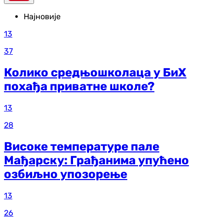
Најновије
13
37
Колико средњошколаца у БиХ
похађа приватне школе?
13
28
Високе температуре пале
Мађарску: Грађанима упућено
озбиљно упозорење
13
26