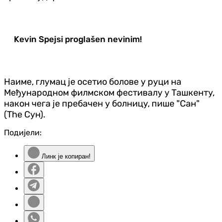
Kevin Spejsi proglašen nevinim!
Наиме, глумац је осетио болове у руци на
Међународном филмском фестивалу у Ташкенту,
након чега је пребачен у болницу, пише "Сан"
(The Сун).
Подијели:
Линк је копиран!