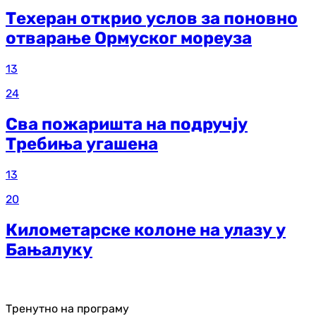
Техеран открио услов за поновно
отварање Ормуског мореуза
13
24
Сва пожаришта на подручју
Требиња угашена
13
20
Километарске колоне на улазу у
Бањалуку
Тренутно на програму