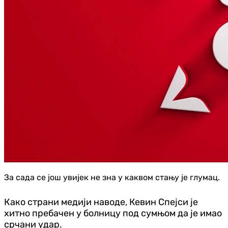
За сада се још увијек не зна у каквом стању је глумац.
Како страни медији наводе, Кевин Спејси је
хитно пребачен у болницу под сумњом да је имао
срчани удар.