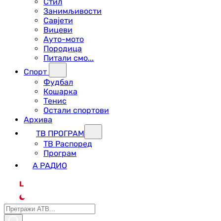
Стил
Занимљивости
Савјети
Вицеви
Ауто-мото
Породица
Питали смо...
Спорт
Фудбал
Кошарка
Тенис
Остали спортови
Архива
ТВ ПРОГРАМ
ТВ Распоред
Програм
А РАДИО
L