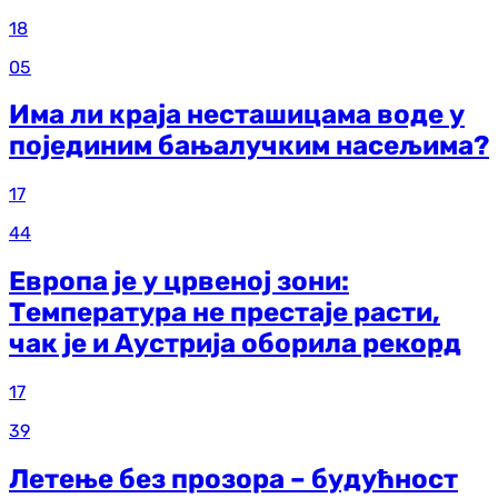
18
05
Има ли краја несташицама воде у
појединим бањалучким насељима?
17
44
Европа је у црвеној зони:
Температура не престаје расти,
чак је и Аустрија оборила рекорд
17
39
Летење без прозора – будућност