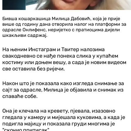
Бивша кошаркашица Милица Дабовић, која је прије
више од годину дана отворила налог на платформи за
одрасле Онлифенс, неријетко с пратиоцима дијели
шкакљиви садржај.
На њеним Инстаграм и Твитер налозима
свакодневно се нађе понека слика у купаћем
костиму или доњем вешу, а сада је новим видеом
све оставила без ријечи.
Након што је показала како изгледа снимање за
сајт за одрасле, Милица је објавила и снимак из
спаваће собе.
Она је клечала на кревету, пјевала, изазовно
гледала у камеру и мијешала куковима, а када је
подигла мајицу и показала груди многима је
"скочио притисак".