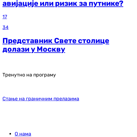
авијације или ризик за путнике?
17
34
Представник Свете столице
долази у Москву
Тренутно на програму
Стање на граничним прелазима
О нама