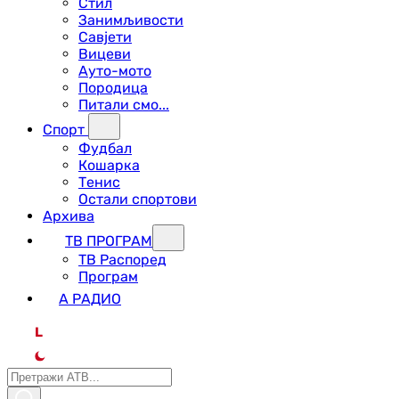
Стил
Занимљивости
Савјети
Вицеви
Ауто-мото
Породица
Питали смо...
Спорт
Фудбал
Кошарка
Тенис
Остали спортови
Архива
ТВ ПРОГРАМ
ТВ Распоред
Програм
А РАДИО
L