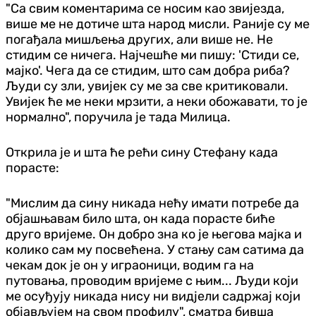
"Са свим коментарима се носим као звијезда,
више ме не дотиче шта народ мисли. Раније су ме
погађала мишљења других, али више не. Не
стидим се ничега. Најчешће ми пишу: 'Стиди се,
мајко'. Чега да се стидим, што сам добра риба?
Људи су зли, увијек су ме за све критиковали.
Увијек ће ме неки мрзити, а неки обожавати, то је
нормално", поручила је тада Милица.
Открила је и шта ће рећи сину Стефану када
порасте:
"Мислим да сину никада нећу имати потребе да
објашњавам било шта, он када порасте биће
друго вријеме. Он добро зна ко је његова мајка и
колико сам му посвећена. У стању сам сатима да
чекам док је он у играоници, водим га на
путовања, проводим вријеме с њим... Људи који
ме осуђују никада нису ни видјели садржај који
објављујем на свом профилу", сматра бивша