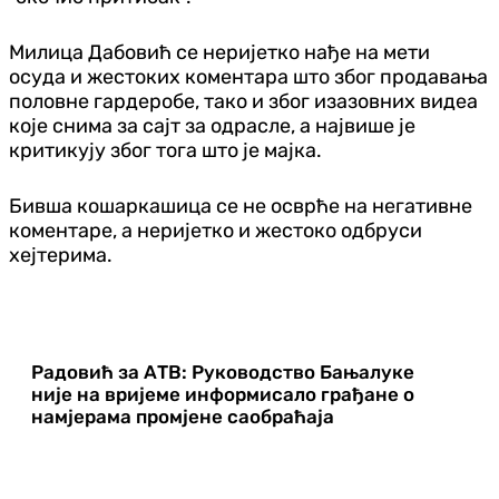
Милица Дабовић се неријетко нађе на мети
осуда и жестоких коментара што због продавања
половне гардеробе, тако и због изазовних видеа
које снима за сајт за одрасле, а највише је
критикују због тога што је мајка.
Бивша кошаркашица се не осврће на негативне
коментаре, а неријетко и жестоко одбруси
хејтерима.
Радовић за АТВ: Руководство Бањалуке
није на вријеме информисало грађане о
намјерама промјене саобраћаја