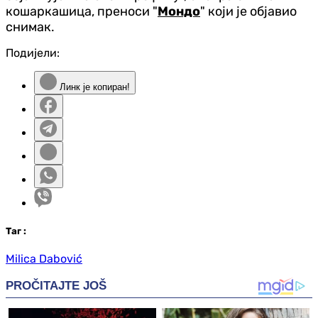
кошаркашица, преноси "
Мондо
" који је објавио
снимак.
Подијели:
Линк је копиран!
Таг
:
Milica Dabović