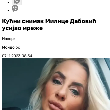
Кућни снимак Милице Дабовић
усијао мреже
Извор:
Мондо.рс
07.11.2023
08:54