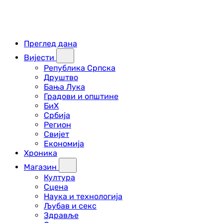
Преглед дана
Вијести
Република Српска
Друштво
Бања Лука
Градови и општине
БиХ
Србија
Регион
Свијет
Економија
Хроника
Магазин
Култура
Сцена
Наука и технологија
Љубав и секс
Здравље