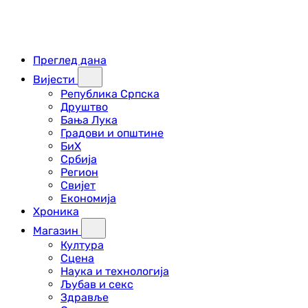
Преглед дана
Вијести
Република Српска
Друштво
Бања Лука
Градови и општине
БиХ
Србија
Регион
Свијет
Економија
Хроника
Магазин
Култура
Сцена
Наука и технологија
Љубав и секс
Здравље