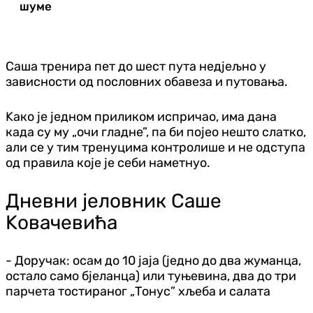
шуме
Саша тренира пет до шест пута недјељно у
зависности од пословних обавеза и путовања.
Kако је једном приликом испричао, има дана
када су му „очи гладне”, па би појео нешто слатко,
али се у тим тренуцима контролише и не одступа
од правила које је себи наметнуо.
Дневни јеловник Саше
Kовачевића
- Доручак: осам до 10 јаја (једно до два жуманца,
остало само бјеланца) или туњевина, два до три
парчета тостираног „Тонус” хљеба и салата