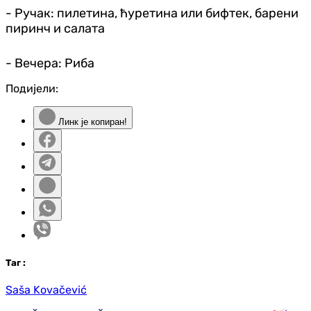
- Ручак: пилетина, ћуретина или бифтек, барени
пиринч и салата
- Вечера: Риба
Подијели:
Линк је копиран!
Таг
:
Saša Kovačević