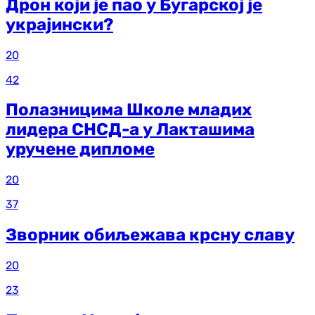
Дрон који је пао у Бугарској је
украјински?
20
42
Полазницима Школе младих
лидера СНСД-а у Лакташима
уручене дипломе
20
37
Зворник обиљежава крсну славу
20
23