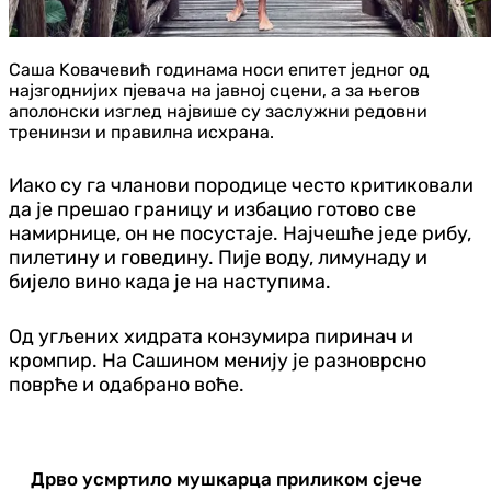
Саша Kовачевић годинама носи епитет једног од
најзгоднијих пјевача на јавној сцени, а за његов
аполонски изглед највише су заслужни редовни
тренинзи и правилна исхрана.
Иако су га чланови породице често критиковали
да је прешао границу и избацио готово све
намирнице, он не посустаје. Најчешће једе рибу,
пилетину и говедину. Пије воду, лимунаду и
бијело вино када је на наступима.
Од угљених хидрата конзумира пиринач и
кромпир. На Сашином менију је разноврсно
поврће и одабрано воће.
Дрво усмртило мушкарца приликом сјече