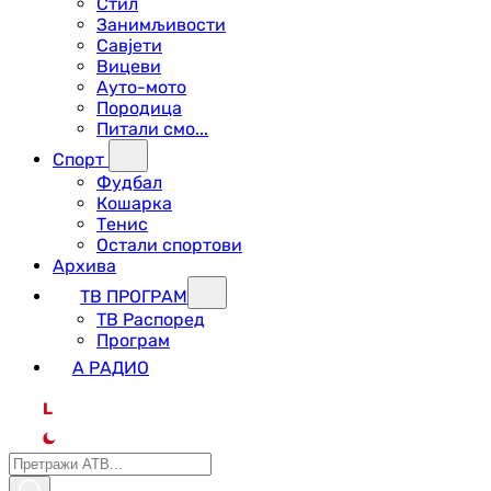
Стил
Занимљивости
Савјети
Вицеви
Ауто-мото
Породица
Питали смо...
Спорт
Фудбал
Кошарка
Тенис
Остали спортови
Архива
ТВ ПРОГРАМ
ТВ Распоред
Програм
А РАДИО
L