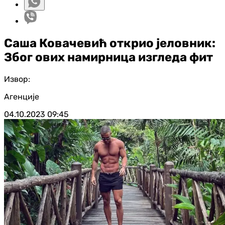
Саша Ковачевић открио јеловник:
Због ових намирница изгледа фит
Извор:
Агенције
04.10.2023
09:45