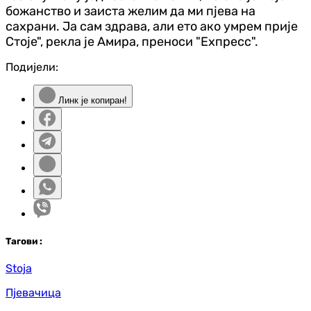
божанство и заиста желим да ми пјева на
сахрани. Ја сам здрава, али ето ако умрем прије
Стоје", рекла је Амира, преноси "Еxпресс".
Подијели:
Линк је копиран!
Таг
ови
:
Stoja
Пјевачица