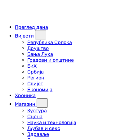
Преглед дана
Вијести
Република Српска
Друштво
Бања Лука
Градови и општине
БиХ
Србија
Регион
Свијет
Економија
Хроника
Магазин
Култура
Сцена
Наука и технологија
Љубав и секс
Здравље