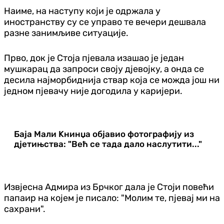
Наиме, на наступу који је одржала у
иностранству су се управо те вечери дешвала
разне занимљиве ситуације.
Прво, док је Стоја пјевала изашао је један
мушкарац да запроси своју дјевојку, а онда се
десила најморбиднија ствар која се можда још ни
једном пјевачу није догодила у каријери.
Баја Мали Kнинџа објавио фотографију из
дјетињства: "Већ се тада дало наслутити..."
Извјесна Адмира из Брчког дала је Стоји повећи
папаир на којем је писало: "Молим те, пјевај ми на
сахрани".