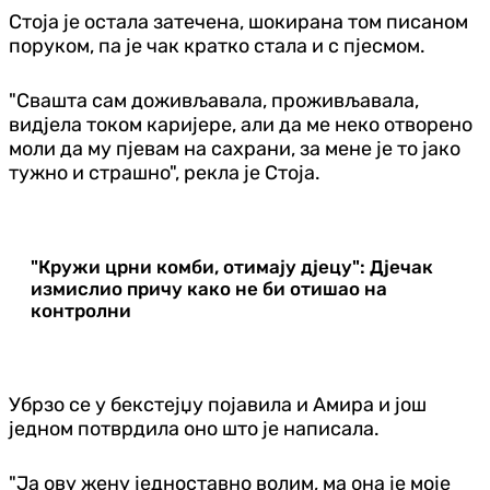
Стоја је остала затечена, шокирана том писаном
поруком, па је чак кратко стала и с пјесмом.
"Свашта сам доживљавала, проживљавала,
видјела током каријере, али да ме неко отворено
моли да му пјевам на сахрани, за мене је то јако
тужно и страшно", рекла је Стоја.
"Кружи црни комби, отимају дјецу": Дјечак
измислио причу како не би отишао на
контролни
Убрзо се у бекстејџу појавила и Амира и још
једном потврдила оно што је написала.
"Ја ову жену једноставно волим, ма она је моје