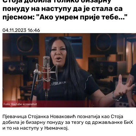
понуду на наступу да је стала са
пјесмом: "Ако умрем прије тебе..."
04.11.2023
16:46
Пјевачица Стојанка Новаковић познатија као Стоја
добила је бизарну понуду за тезгу од држављанке БиХ
и то на наступу у Њемачкој.