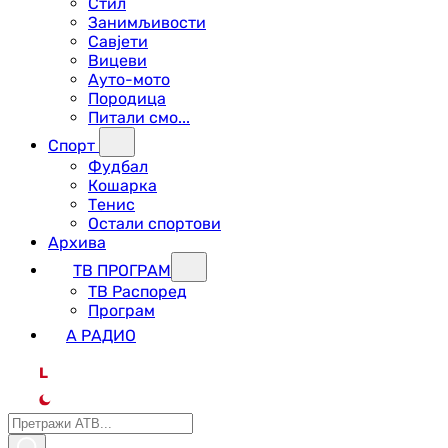
Стил
Занимљивости
Савјети
Вицеви
Ауто-мото
Породица
Питали смо...
Спорт
Фудбал
Кошарка
Тенис
Остали спортови
Архива
ТВ ПРОГРАМ
ТВ Распоред
Програм
А РАДИО
L