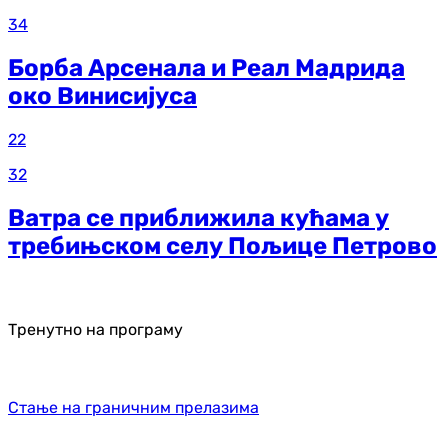
34
Борба Арсенала и Реал Мадрида
око Винисијуса
22
32
Ватра се приближила кућама у
требињском селу Пољице Петрово
Тренутно на програму
Стање на граничним прелазима