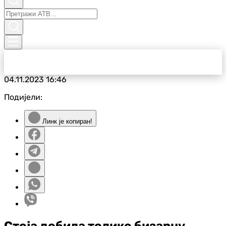
04.11.2023
16:46
Подијели:
Линк је копиран!
Стоја добила толико бизарну