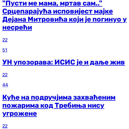
"Пусти ме мама, мртав сам.."
Срцепарајућа исповијест мајке
Дејана Митровића који је погинуо у
несрећи
22
51
УН упозорава: ИСИС је и даље жив
22
44
Куће на подручјима захваћеним
пожарима код Требиња нису
угрожене
22