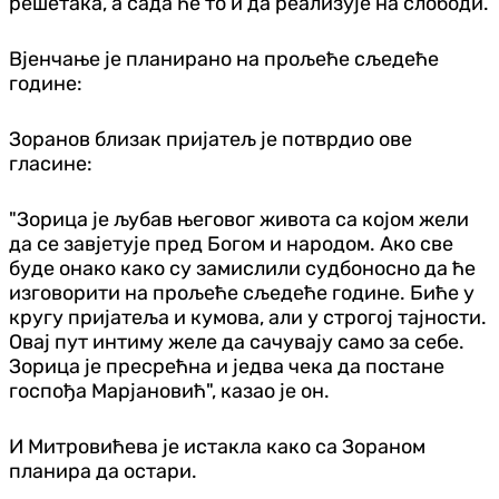
решетака, а сада ће то и да реализује на слободи.
Вјенчање је планирано на прољеће сљедеће
године:
Зоранов близак пријатељ је потврдио ове
гласине:
"Зорица је љубав његовог живота са којом жели
да се завјетује пред Богом и народом. Ако све
буде онако како су замислили судбоносно да ће
изговорити на прољеће сљедеће године. Биће у
кругу пријатеља и кумова, али у строгој тајности.
Овај пут интиму желе да сачувају само за себе.
Зорица је пресрећна и једва чека да постане
госпођа Марјановић", казао је он.
И Митровићева је истакла како са Зораном
планира да остари.