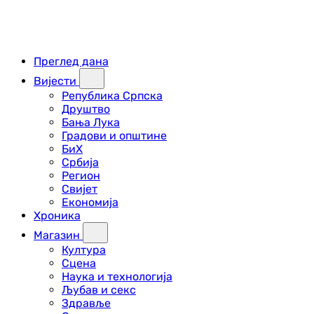
Преглед дана
Вијести
Република Српска
Друштво
Бања Лука
Градови и општине
БиХ
Србија
Регион
Свијет
Економија
Хроника
Магазин
Култура
Сцена
Наука и технологија
Љубав и секс
Здравље