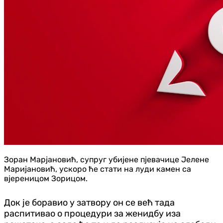
Зоран Марјановић, супруг убијене пјевачице Јелене
Маријановић, ускоро ће стати на луди камен са
вјереницом Зорицом.
Док је боравио у затвору он се већ тада
распитивао о процедури за женидбу иза