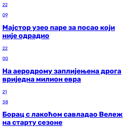
22
09
Мајстор узео паре за посао који
није одрадио
22
00
На аеродрому заплијењена дрога
вриједна милион евра
21
38
Борац с лакоћом савладао Вележ
на старту сезоне