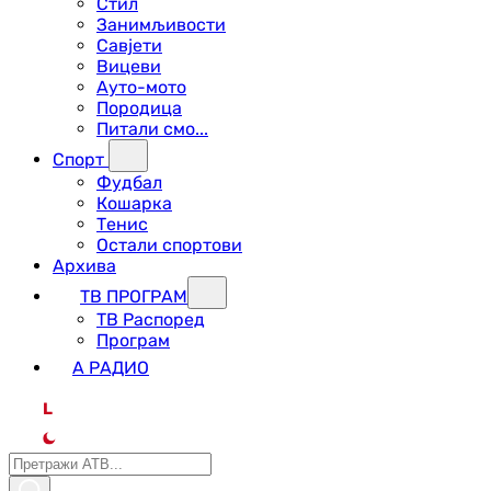
Стил
Занимљивости
Савјети
Вицеви
Ауто-мото
Породица
Питали смо...
Спорт
Фудбал
Кошарка
Тенис
Остали спортови
Архива
ТВ ПРОГРАМ
ТВ Распоред
Програм
А РАДИО
L