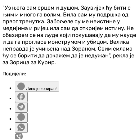
"Уз њега сам срцем и душом. Заувијек ћу бити с
њим и много га волим. Била сам му подршка од
првог тренутка. Забољеле су ме неистине у
медијима и ријешила сам да откријем истину. Не
обазирем се на људе који покушавају да му науде
и да га прогласе монструмом и убицом. Велика
неправда је учињена над Зораном. Свим силама
ћу се борити да докажем да је недужан", рекла је
за Зорица за Kурир.
Подијели:
Линк је копиран!