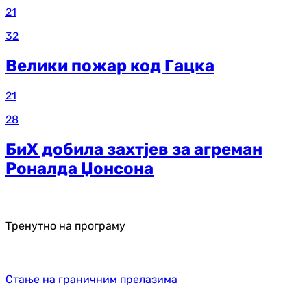
21
32
Велики пожар код Гацка
21
28
БиХ добила захтјев за агреман
Роналда Џонсона
Тренутно на програму
Стање на граничним прелазима