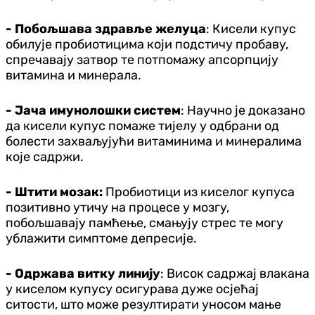
- Побољшава здравље желуца
: Кисели купус
обилује пробиотицима који подстичу пробаву,
спречавају затвор те потпомажу апсорпцију
витамина и минерала.
- Јача имунолошки систем
: Научно је доказано
да кисели купус помаже тијелу у одбрани од
болести захваљујући витаминима и минералима
које садржи.
- Штити мозак:
Пробиотици из киселог купуса
позитивно утичу на процесе у мозгу,
побољшавају памћење, смањују стрес те могу
ублажити симптоме депресије.
- Одржава витку линију
: Висок садржај влакана
у киселом купусу осигурава дуже осјећај
ситости, што може резултирати уносом мање