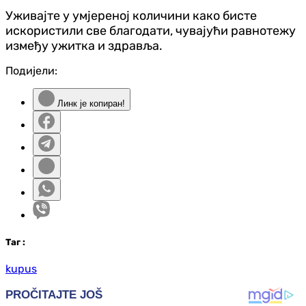
Уживајте у умјереној количини како бисте
искористили све благодати, чувајући равнотежу
између ужитка и здравља.
Подијели:
Линк је копиран!
Таг
:
kupus