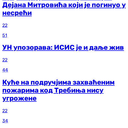
Дејана Митровића који је погинуо у
несрећи
22
51
УН упозорава: ИСИС је и даље жив
22
44
Куће на подручјима захваћеним
пожарима код Требиња нису
угрожене
22
34