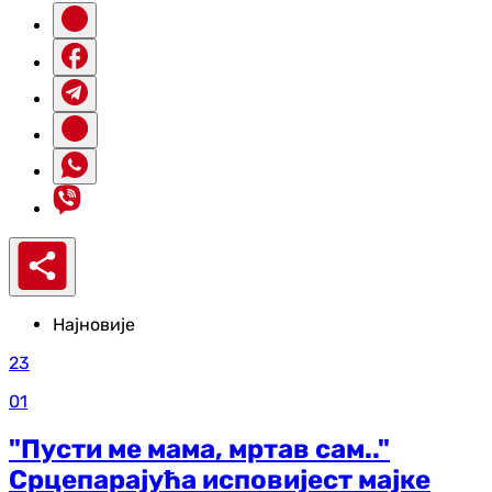
Најновије
23
01
"Пусти ме мама, мртав сам.."
Срцепарајућа исповијест мајке