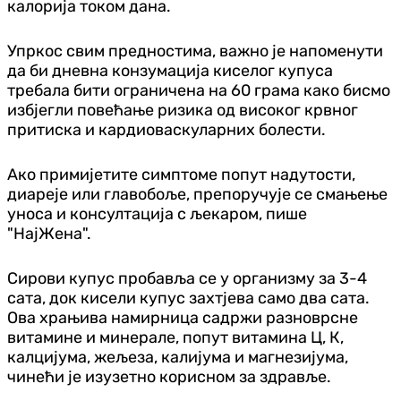
калорија током дана.
Упркос свим предностима, важно је напоменути
да би дневна конзумација киселог купуса
требала бити ограничена на 60 грама како бисмо
избјегли повећање ризика од високог крвног
притиска и кардиоваскуларних болести.
Ако примијетите симптоме попут надутости,
диареје или главобоље, препоручује се смањење
уноса и консултација с љекаром, пише
"НајЖена".
Сирови купус пробавља се у организму за 3-4
сата, док кисели купус захтјева само два сата.
Ова храњива намирница садржи разноврсне
витамине и минерале, попут витамина Ц, К,
калцијума, жељеза, калијума и магнезијума,
чинећи је изузетно корисном за здравље.