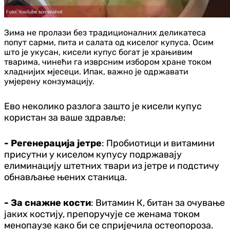
Зима не пролази без традиционалних деликатеса
попут сарми, пита и салата од киселог купуса. Осим
што је укусан, кисели купус богат је храњивим
тварима, чинећи га изврсним избором хране током
хладнијих мјесеци. Ипак, важно је одржавати
умјерену конзумацију.
Ево неколико разлога зашто је кисели купус
користан за ваше здравље:
- Регенерација јетре
: Пробиотици и витамини
присутни у киселом купусу подржавају
елиминацију штетних твари из јетре и подстичу
обнављање њених станица.
- За снажне кости
: Витамин К, битан за очување
јаких костију, препоручује се женама током
менопаузе како би се спријечила остеопороза.