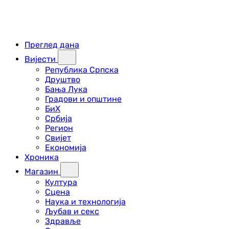
Преглед дана
Вијести
Република Српска
Друштво
Бања Лука
Градови и општине
БиХ
Србија
Регион
Свијет
Економија
Хроника
Магазин
Култура
Сцена
Наука и технологија
Љубав и секс
Здравље