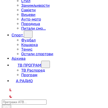
Стил
Занимљивости
Савјети
Вицеви
Ауто-мото
Породица
Питали смо...
Спорт
Фудбал
Кошарка
Тенис
Остали спортови
Архива
ТВ ПРОГРАМ
ТВ Распоред
Програм
А РАДИО
L