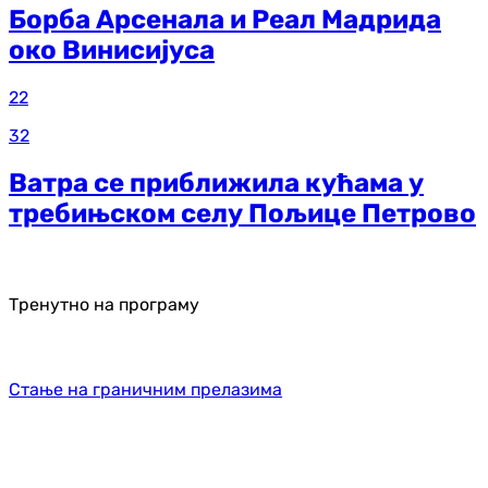
Борба Арсенала и Реал Мадрида
око Винисијуса
22
32
Ватра се приближила кућама у
требињском селу Пољице Петрово
Тренутно на програму
Стање на граничним прелазима