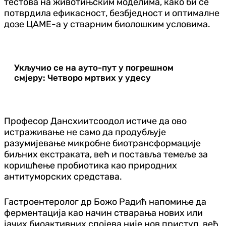
тестова на животињским моделима, како би се
потврдила ефикасност, безбједност и оптималне
дозе ЦАМЕ-а у стварним биолошким условима.
Укључио се на ауто-пут у погрешном
смјеру: Четворо мртвих у удесу
Професор Дансхиитсоодол истиче да ово
истраживање не само да продубљује
разумијевање микробне биотрансформације
биљних екстраката, већ и поставља темеље за
коришћење пробиотика као природних
антитуморских средстава.
Гастроентеролог др Божо Радић напомиње да
ферментација као начин стварања нових или
јачих биоактивних спојева није нов приступ, већ