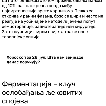
Са петогодишњом стопом преживљавања мањом
од 10%, рак панкреаса спада међу
најсмртоносније врсте карцинома. Тешко се
открива у раним фазама, брзо се шири и често не
реагује на уобичајене методе лијечења попут
хемиотерапије, радиотерапије или хирургије.
Зато научници широм свијета траже нове
терапијске опције.
Хороскоп за 28. јул: Шта нам звијезде
данас поручују?
Ферментација – кључ
ослобађања љековитих
спојева