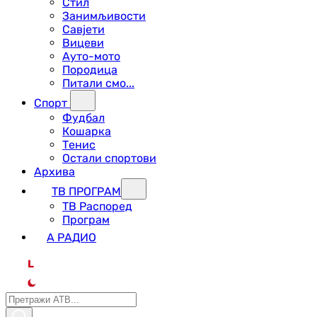
Стил
Занимљивости
Савјети
Вицеви
Ауто-мото
Породица
Питали смо...
Спорт
Фудбал
Кошарка
Тенис
Остали спортови
Архива
ТВ ПРОГРАМ
ТВ Распоред
Програм
А РАДИО
L