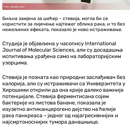
Биљна замјена за шећер - стевија, могла би се
користити за лијечење најтежег облика рака, и то без
нежељених ефеката, показало је ново истраживање.
Студија је објављена у часопису International
Journal of Molecular Sciences, али су досадашња
испитивања урађена само на лабораторијским
узорцима.
Стевија је позната као природни заслађивач без
калорија, али су истраживачи са Универзитета у
Хирошими открили да она крије далеко важније
потенцијале. Стевија ферментисана сојем
бактерије из листова банане, показала је
изузетно антиканцерогено дејство на ћелије
рака панкреаса – једног од најагресивнијих и
најсмртоноснијих тумора данашњице.