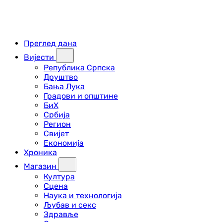
Преглед дана
Вијести
Република Српска
Друштво
Бања Лука
Градови и општине
БиХ
Србија
Регион
Свијет
Економија
Хроника
Магазин
Култура
Сцена
Наука и технологија
Љубав и секс
Здравље