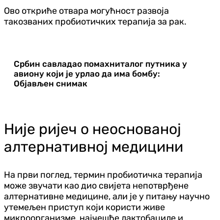
Ово откриће отвара могућност развоја
такозваних пробиотичких терапија за рак.
Србин савладао помахниталог путника у
авиону који је урлао да има бомбу:
Објављен снимак
Није ријеч о неоснованој
алтернативној медицини
На први поглед, термин пробиотичка терапија
може звучати као дио свијета непотврђене
алтернативне медицине, али је у питању научно
утемељен приступ који користи живе
микроорганизме, најчешће лактобациле и