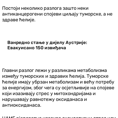
Постоји неколико разлога зашто неки
антиканцерогени спојеви циљају туморске, а не
здраве ћелије.
Ванредно стање у дијелу Аустрије:
Евакуисано 150 извиђача
Главни разлог лежи у разликама метаболизма
између туморских и здравих ћелија. Туморске
ћелије имају убрзан метаболизам и већу потребу
за енергијом, због чега су осјетљивије на спојеве
који изазивају стрес у митохондријама и
нарушавају равнотежу оксиданаса и
антиоксиданаса.