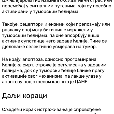
ЦАМЕ вјероватно изазива оксидативни стрес или
поремећај у сигналним путевима који су посебно
активирани у туморским ћелијама.
Такође, рецептори и ензими који препознају или
разлажу спој могу бити више изражени у
туморским ћелијама, па оне апсорбују више
активне супстанце него здраве ћелије. Тиме се
дјеловање селективно усмјерава на тумор.
На крају, апоптоза, односно програмирана
ћелијска смрт, строже је регулисана у здравим
ћелијама, док су туморски ћелије ближе прагу
активације овог механизма, па лакше улазе у
апоптозу под стресом као што је ЦАМЕ.
Даљи кораци
Сљедећи корак истраживања је спровођење