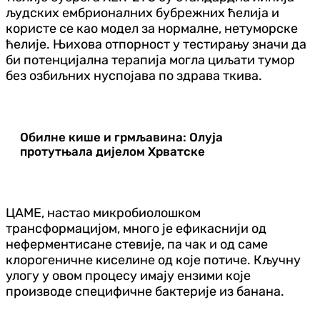
људских ембрионалних бубрежних ћелија и
користе се као модел за нормалне, нетуморске
ћелије. Њихова отпорност у тестирању значи да
би потенцијална терапија могла циљати тумор
без озбиљних нуспојава по здрава ткива.
Обилне кише и грмљавина: Олуја
протутњала дијелом Хрватске
ЦАМЕ, настао микробиолошком
трансформацијом, много је ефикаснији од
неферментисане стевије, па чак и од саме
клорогеничне киселине од које потиче. Кључну
улогу у овом процесу имају ензими које
производе специфичне бактерије из банана.