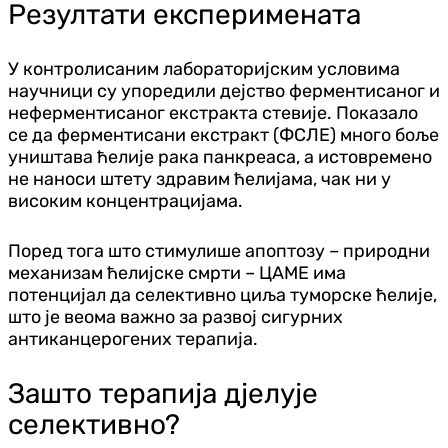
Резултати експеримената
У контролисаним лабораторијским условима
научници су упоредили дејство ферментисаног и
неферментисаног екстракта стевије. Показало
се да ферментисани екстракт (ФСЛЕ) много боље
уништава ћелије рака панкреаса, а истовремено
не наноси штету здравим ћелијама, чак ни у
високим концентрацијама.
Поред тога што стимулише апоптозу – природни
механизам ћелијске смрти – ЦАМЕ има
потенцијал да селективно циља туморске ћелије,
што је веома важно за развој сигурних
антиканцерогених терапија.
Зашто терапија дјелује
селективно?