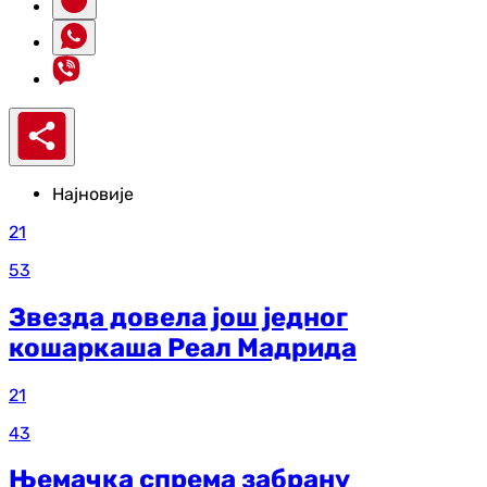
Најновије
21
53
Звезда довела још једног
кошаркаша Реал Мадрида
21
43
Њемачка спрема забрану