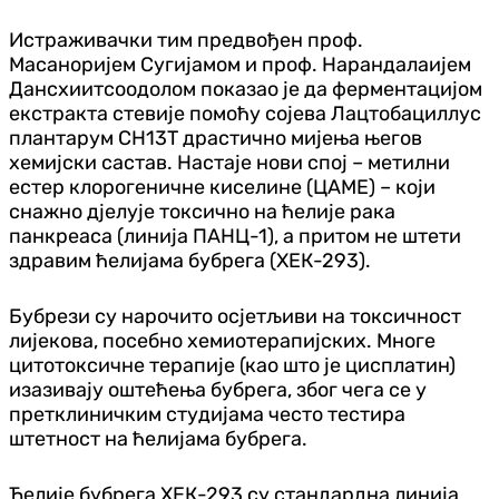
Истраживачки тим предвођен проф.
Масаноријем Сугијамом и проф. Нарандалаијем
Дансхиитсоодолом показао је да ферментацијом
екстракта стевије помоћу сојева Лацтобациллус
плантарум СН13Т драстично мијења његов
хемијски састав. Настаје нови спој – метилни
естер клорогеничне киселине (ЦАМЕ) – који
снажно дјелује токсично на ћелије рака
панкреаса (линија ПАНЦ-1), а притом не штети
здравим ћелијама бубрега (ХЕК-293).
Бубрези су нарочито осјетљиви на токсичност
лијекова, посебно хемиотерапијских. Многе
цитотоксичне терапије (као што је цисплатин)
изазивају оштећења бубрега, због чега се у
претклиничким студијама често тестира
штетност на ћелијама бубрега.
Ћелије бубрега ХЕК-293 су стандардна линија