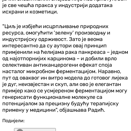
је све чешћа пракса у индустрији додатака
исхрани и козметици.
"Циљ је избјећи исцрпљивање природних
ресурса, омогућити 'зелену' производњу и
индустријску одрживост. Зато је веома
интересантно да су аутори овај принцип
примјенили на ћелијама рака панкреаса – једном
од најотпорнијих карцинома – и добили врло
селективан антиканцерогени ефекат споја
насталог микробном ферментацијом. Наравно,
пут од оваквог ин витро модела до готовог лијека
је дуг, неизвјестан и скуп, али ово је елегантан
примјер како се усмјереном ферментацијом могу
генерисати функционалне молекуле са
потенцијалом за прецизну будућу терапијску
примену у медицини", објашњава Радић.
Подијели: