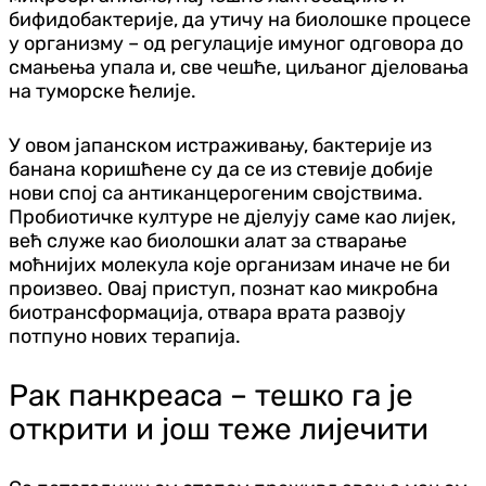
бифидобактерије, да утичу на биолошке процесе
у организму – од регулације имуног одговора до
смањења упала и, све чешће, циљаног дјеловања
на туморске ћелије.
У овом јапанском истраживању, бактерије из
банана коришћене су да се из стевије добије
нови спој са антиканцерогеним својствима.
Пробиотичке културе не дјелују саме као лијек,
већ служе као биолошки алат за стварање
моћнијих молекула које организам иначе не би
произвео. Овај приступ, познат као микробна
биотрансформација, отвара врата развоју
потпуно нових терапија.
Рак панкреаса – тешко га је
открити и још теже лијечити