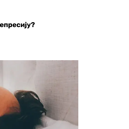
депресију?