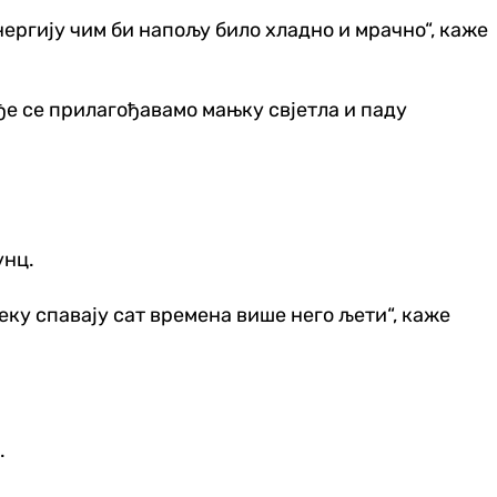
енергију чим би напољу било хладно и мрачно“, каже
ође се прилагођавамо мањку свјетла и паду
унц.
еку спавају сат времена више него љети“, каже
.