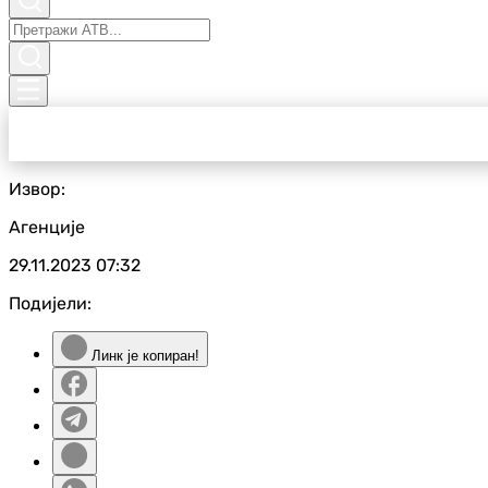
Извор:
Агенције
29.11.2023
07:32
Подијели:
Линк је копиран!