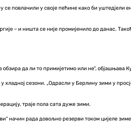
 су се повлачили у своје пећине како би уштед‌јели 
ргије – и ништа се није промијенило до данас. Так
 обзира да ли то примијетимо или не“, објашњава К
 у хладној сезони. „Одрасли у Берлину зими у просј
нерацију, траје пола сата дуже зими.
иви“ начин рада довољно резерви током цијеле зиме