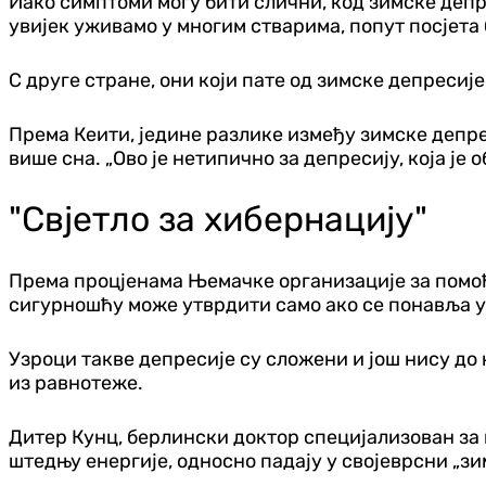
Иако симптоми могу бити слични, код зимске депре
увијек уживамо ​​у многим стварима, попут посјет
С друге стране, они који пате од зимске депресије
Према Кеити, једине разлике између зимске депрес
више сна. „Ово је нетипично за депресију, која ј
"Свјетло за хибернацију"
Према процјенама Њемачке организације за помоћ у
сигурношћу може утврдити само ако се понавља у
Узроци такве депресије су сложени и још нису до 
из равнотеже.
Дитер Кунц, берлински доктор специјализован за 
штедњу енергије, односно падају у својеврсни „зи