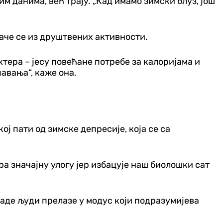
м данима, већ трају. „Кад имамо зимски блуз, још
влаче се из друштвених активности.
тера – јесу повећане потребе за калоријама и
павања“, каже она.
ј пати од зимске депресије, која се са
ра значајну улогу јер избацује наш биолошки сат
ладе људи прелазе у модус који подразумијева