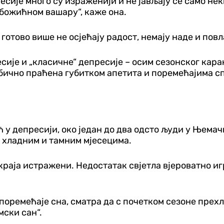
сије много су израженији и не јављају се само неки
а божићном вашару“, каже она.
 готово више не осјећају радост, немају наде и по
ије и „класичне“ депресије – осим сезонског карак
е обично праћена губитком апетита и поремећајима с
 депресији, око један до два одсто људи у Њемачко
 хладним и тамним мјесецима.
краја истражени. Недостатак свјетла вјероватно иг
поремећаје сна, сматра да с почетком сезоне прех
мски сан“.