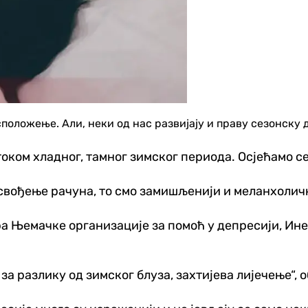
оложење. Али, неки од нас развијају и праву сезонску д
током хладног, тамног зимског периода. Осјећамо 
 свођење рачуна, то смо замишљенији и меланхоличн
ра Њемачке организације за помоћ у депресији, Инес
, за разлику од зимског блуза, захтијева лијечење“