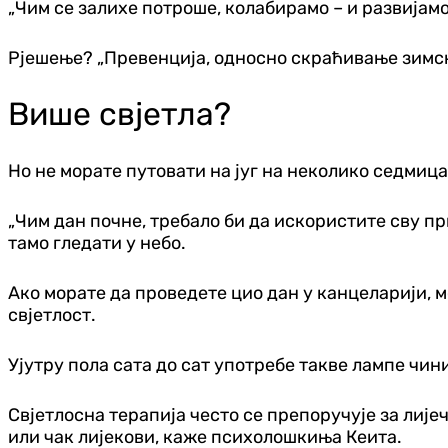
„Чим се залихе потроше, колабирамо – и развијамо
Рјешење? „Превенција, односно скраћивање зимск
Више свјетла?
Но не морате путовати на југ на неколико седмица
„Чим дан почне, требало би да искористите сву при
тамо гледати у небо.
Ако морате да проведете цио дан у канцеларији, мо
свјетлост.
Ујутру пола сата до сат употребе такве лампе чини
Свјетлосна терапија често се препоручује за лије
или чак лијекови, каже психолошкиња Кеита.