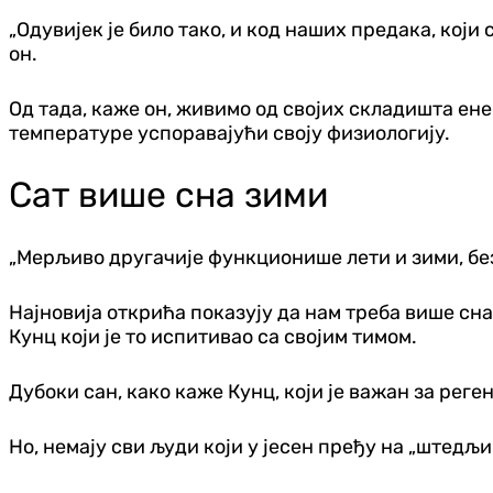
„Одувијек је било тако, и код наших предака, који
он.
Од тада, каже он, живимо од својих складишта ене
температуре успоравајући своју физиологију.
Сат више сна зими
„Мерљиво другачије функционише лети и зими, без
Најновија открића показују да нам треба више сна
Кунц који је то испитивао са својим тимом.
Дубоки сан, како каже Кунц, који је важан за реге
Но, немају сви људи који у јесен пређу на „штедљ