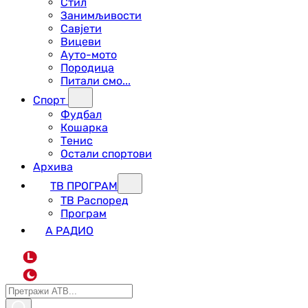
Стил
Занимљивости
Савјети
Вицеви
Ауто-мото
Породица
Питали смо...
Спорт
Фудбал
Кошарка
Тенис
Остали спортови
Архива
ТВ ПРОГРАМ
ТВ Распоред
Програм
А РАДИО
L