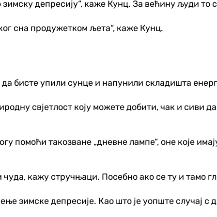
 зимску депресију“, каже Кунц. За већину људи то с
ог сна продужетком љета“, каже Кунц.
 да бисте упили сунце и напунили складишта енерги
родну свјетлост коју можете добити, чак и сиви дан
гу помоћи такозване „дневне лампе“, оне које имају
 чуда, кажу стручњаци. Посебно ако се ту и тамо гл
чење зимске депресије. Као што је уопште случај с