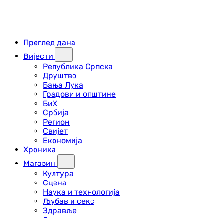
Преглед дана
Вијести
Република Српска
Друштво
Бања Лука
Градови и општине
БиХ
Србија
Регион
Свијет
Економија
Хроника
Магазин
Култура
Сцена
Наука и технологија
Љубав и секс
Здравље