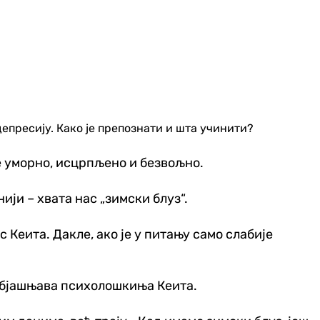
епресију. Како је препознати и шта учинити?
се уморно, исцрпљено и безвољно.
ији – хвата нас „зимски блуз“.
 Кеита. Дакле, ако је у питању само слабије
, објашњава психолошкиња Кеита.