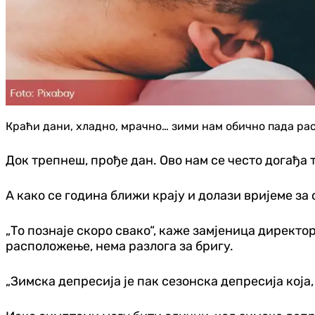
Краћи дани, хладно, мрачно… зими нам обично пада расп
Док трепнеш, прође дан. Ово нам се често догађа 
А како се година ближи крају и долази вријеме за
„То познаје скоро свако“, каже замјеница директо
расположење, нема разлога за бригу.
„Зимска депресија је пак сезонска депресија која