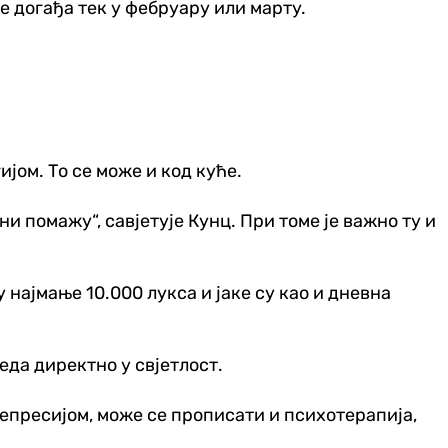
е догађа тек у фебруару или марту.
јом. То се може и код куће.
и помажу“, савјетује Кунц. При томе је важно ту и
 најмање 10.000 лукса и јаке су као и дневна
еда директно у свјетлост.
 депресијом, може се прописати и психотерапија,