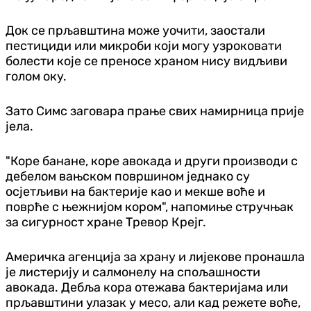
Док се прљавштина може уочити, заостали
пестициди или микроби који могу узроковати
болести које се преносе храном нису видљиви
голом оку.
Зато Симс заговара прање свих намирница прије
јела.
"Коре банане, коре авокада и други производи с
дебелом вањском површином једнако су
осјетљиви на бактерије као и мекше воће и
поврће с њежнијом кором", напомиње стручњак
за сигурност хране Тревор Крејг.
Америчка агенција за храну и лијекове пронашла
је листерију и салмонелу на спољашности
авокада. Дебља кора отежава бактеријама или
прљавштини улазак у месо, али кад режете воће,