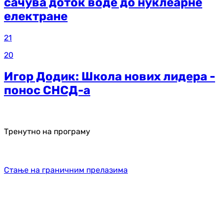
сачува доток воде до нуклеарне
електране
21
20
Игор Додик: Школа нових лидера -
понос СНСД-а
Тренутно на програму
Стање на граничним прелазима