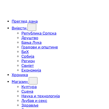
Преглед дана
Вијести
Република Српска
Друштво
Бања Лука
Градови и општине
БиХ
Србија
Регион
Свијет
Економија
Хроника
Магазин
Култура
Сцена
Наука и технологија
Љубав и секс
Здравље