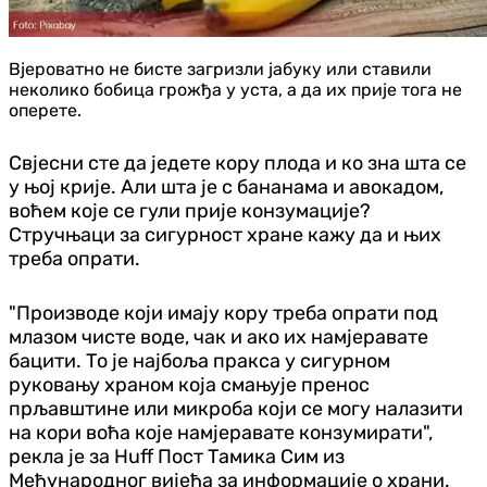
Вјероватно не бисте загризли јабуку или ставили
неколико бобица грожђа у уста, а да их прије тога не
оперете.
Свјесни сте да једете кору плода и ко зна шта се
у њој крије. Али шта је с бананама и авокадом,
воћем које се гули прије конзумације?
Стручњаци за сигурност хране кажу да и њих
треба опрати.
"Производе који имају кору треба опрати под
млазом чисте воде, чак и ако их намјеравате
бацити. То је најбоља пракса у сигурном
руковању храном која смањује пренос
прљавштине или микроба који се могу налазити
на кори воћа које намјеравате конзумирати",
рекла је за Huff Пост Тамика Сим из
Међународног вијећа за информације о храни.