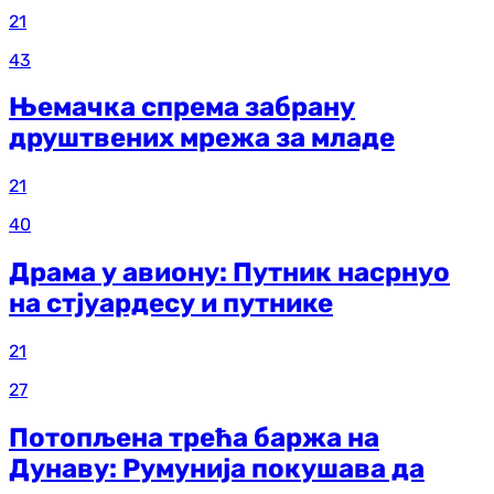
21
43
Њемачка спрема забрану
друштвених мрежа за младе
21
40
Драма у авиону: Путник насрнуо
на стјуардесу и путнике
21
27
Потопљена трећа баржа на
Дунаву: Румунија покушава да