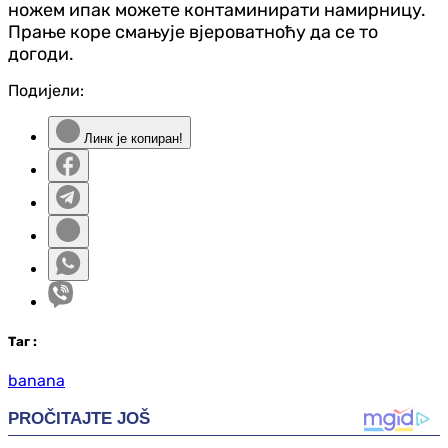
ножем ипак можете контаминирати намирницу.
Прање коре смањује вјероватноћу да се то
догоди.
Подијели:
Линк је копиран!
Таг
:
banana