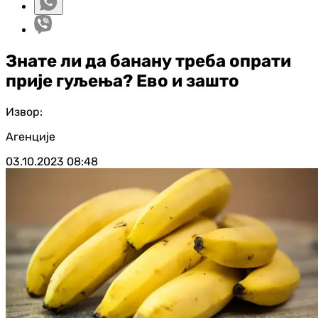
Знате ли да банану треба опрати
прије гуљења? Ево и зашто
Извор:
Агенције
03.10.2023
08:48