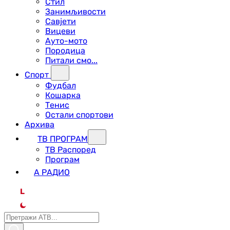
Стил
Занимљивости
Савјети
Вицеви
Ауто-мото
Породица
Питали смо...
Спорт
Фудбал
Кошарка
Тенис
Остали спортови
Архива
ТВ ПРОГРАМ
ТВ Распоред
Програм
А РАДИО
L