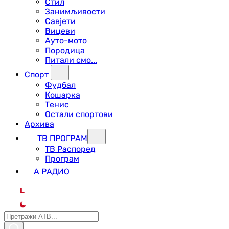
Стил
Занимљивости
Савјети
Вицеви
Ауто-мото
Породица
Питали смо...
Спорт
Фудбал
Кошарка
Тенис
Остали спортови
Архива
ТВ ПРОГРАМ
ТВ Распоред
Програм
А РАДИО
L