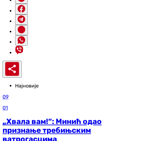
Најновије
09
01
„Хвала вам!“: Минић одао
признање требињским
ватрогасцима