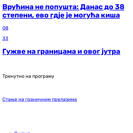
Врућина не попушта: Данас до 38
степени, ево гдје је могућа киша
08
33
Гужве на границама и овог јутра
Тренутно на програму
Стање на граничним прелазима