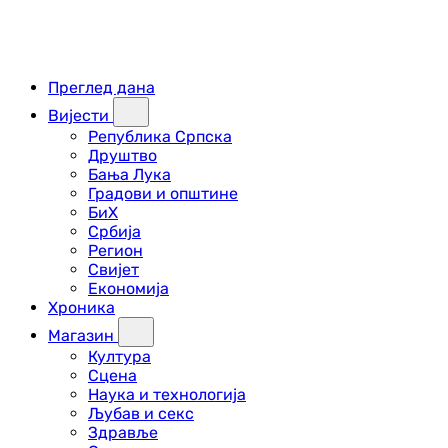
Преглед дана
Вијести
Република Српска
Друштво
Бања Лука
Градови и општине
БиХ
Србија
Регион
Свијет
Економија
Хроника
Магазин
Култура
Сцена
Наука и технологија
Љубав и секс
Здравље