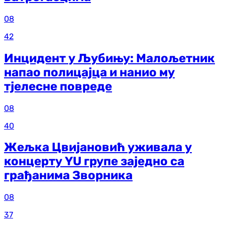
08
42
Инцидент у Љубињу: Малољетник
напао полицајца и нанио му
тјелесне повреде
08
40
Жељка Цвијановић уживала у
концерту YU групе заједно са
грађанима Зворника
08
37