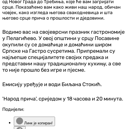
од Новог Града до Требиња, које ће вам загријати
срце. Показаћемо вам како живи наш народ, обичан
човјек, како изгледа његова свакодневица и шта
његово срце прича о прошлости и дједовини.
Водимо вас на својеврсни празник гастрономије
у Пелагићево. У овој општини у срцу Посавине
окупили су се домаћице и домаћини широм
Српске на Гастро сусретима. Припремали су
најљепше специјалитете својих предака и
представии нашу традиционалну кухињу, а све
то није прошло без игре и пјесме.
Емисију уређује и води Биљана Стокић.
'Народ прича', сриједом у 18 часова и 20 минута.
Подијели:
Линк је копиран!