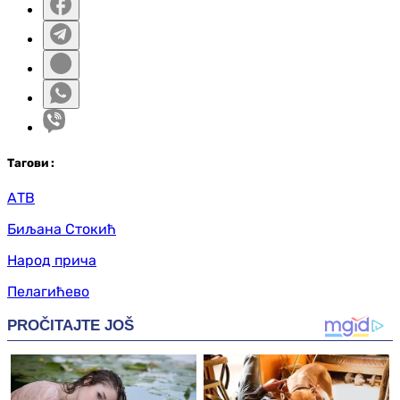
Таг
ови
:
АТВ
Биљана Стокић
Народ прича
Пелагићево