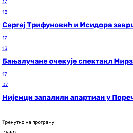
17
18
Сергеј Трифуновић и Исидора завр
17
13
Бањалучане очекује спектакл Мирз
17
07
Нијемци запалили апартман у Поре
Тренутно на програму
15:50