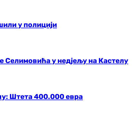
шили у полицији
е Селимовића у недјељу на Кастелу
чу: Штета 400.000 евра