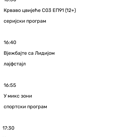
Крваво цвијеће С03 ЕП91 (12+)
серијски програм
16:40
Вјежбајте са Лидијом
лајфстајл
16:55
У микс зони
спортски програм
17:30