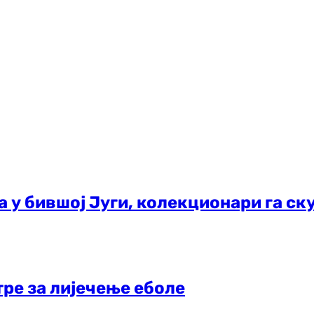
а у бившој Југи, колекционари га ск
ре за лијечење еболе