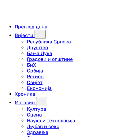
Преглед дана
Вијести
Република Српска
Друштво
Бања Лука
Градови и општине
БиХ
Србија
Регион
Свијет
Економија
Хроника
Магазин
Култура
Сцена
Наука и технологија
Љубав и секс
Здравље