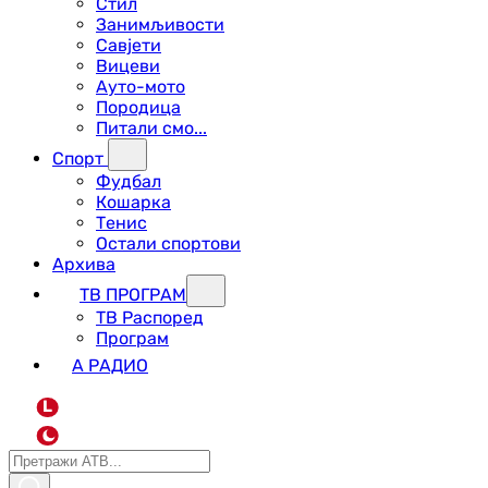
Стил
Занимљивости
Савјети
Вицеви
Ауто-мото
Породица
Питали смо...
Спорт
Фудбал
Кошарка
Тенис
Остали спортови
Архива
ТВ ПРОГРАМ
ТВ Распоред
Програм
А РАДИО
L