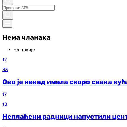
Нема чланака
Најновије
17
33
Ово је некад имала скоро свака кућ
17
18
Неплаћени радници напустили цент