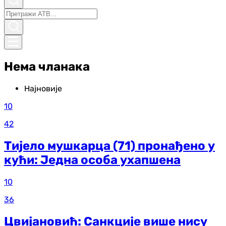
Нема чланака
Најновије
10
42
Тијело мушкарца (71) пронађено у
кући: Једна особа ухапшена
10
36
Цвијановић: Санкције више нису