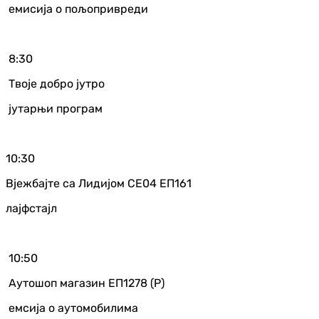
емисија о пољопривреди
8:30
Твоје добро јутро
јутарњи програм
10:30
Вјежбајте са Лидијом СЕ04 ЕП161
лајфстајл
10:50
Аутошоп магазин ЕП1278 (Р)
емсија о аутомобилима