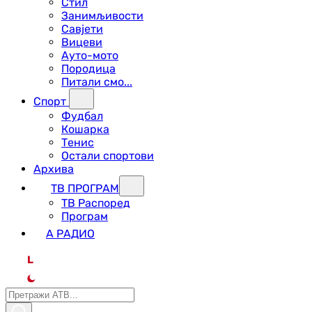
Стил
Занимљивости
Савјети
Вицеви
Ауто-мото
Породица
Питали смо...
Спорт
Фудбал
Кошарка
Тенис
Остали спортови
Архива
ТВ ПРОГРАМ
ТВ Распоред
Програм
А РАДИО
L