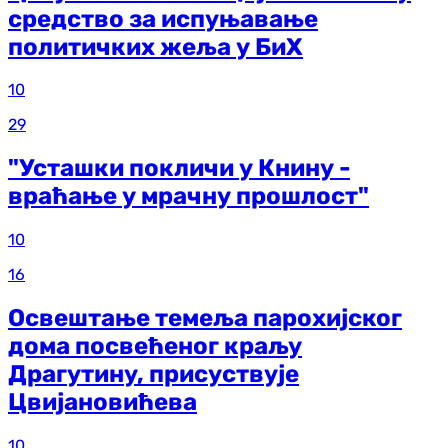
средство за испуњавање
политичких жеља у БиХ
10
29
"Усташки покличи у Книну -
враћање у мрачну прошлост"
10
16
Освештање темеља парохијског
дома посвећеног краљу
Драгутину, присуствује
Цвијановићева
10