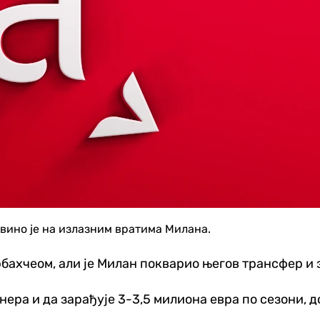
ино је на излазним вратима Милана.
бахчеом, али је Милан покварио његов трансфер и 
ера и да зарађује 3-3,5 милиона евра по сезони, д