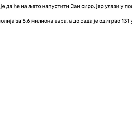
је да ће на љето напустити Сан сиро, јер улази у п
лија за 8,6 милиона евра, а до сада је одиграо 131 