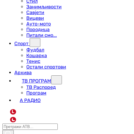
Стил
Занимљивости
Савјети
Вицеви
Ауто-мото
Породица
Питали смо...
Спорт
Фудбал
Кошарка
Тенис
Остали спортови
Архива
ТВ ПРОГРАМ
ТВ Распоред
Програм
А РАДИО
L