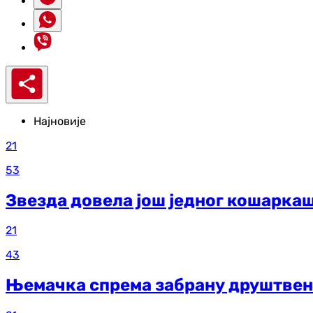
Најновије
21
53
Звезда довела још једног кошарка
21
43
Њемачка спрема забрану друштвен