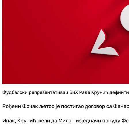
Фудбалски репрезентативац БиХ Раде Kрунић дефинтив
Рођени Фочак љетос је постигао договор са Фенер
Ипак, Kрунић жели да Милан изједначи понуду Фен