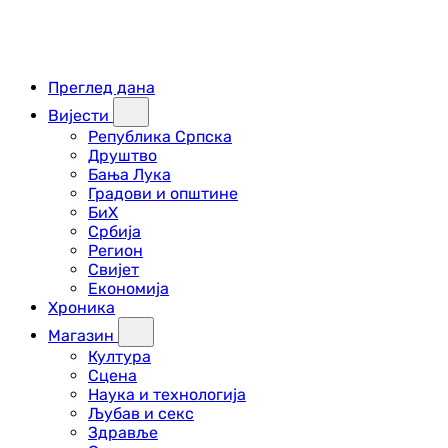
Преглед дана
Вијести
Република Српска
Друштво
Бања Лука
Градови и општине
БиХ
Србија
Регион
Свијет
Економија
Хроника
Магазин
Култура
Сцена
Наука и технологија
Љубав и секс
Здравље