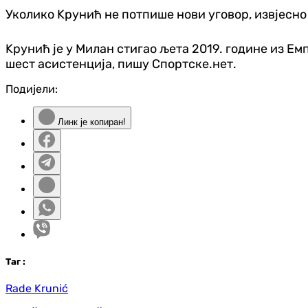
Уколико Kрунић не потпише нови уговор, извјесно 
Kрунић је у Милан стигао љета 2019. године из Емпо
шест асистенција, пишу Спортске.нет.
Подијели:
Линк је копиран!
Таг
:
Rade Krunić