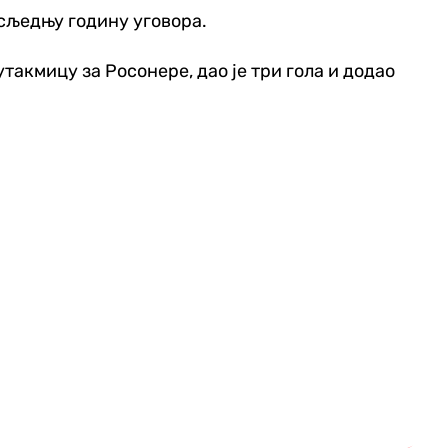
осљедњу годину уговора.
утакмицу за Росонере, дао је три гола и додао