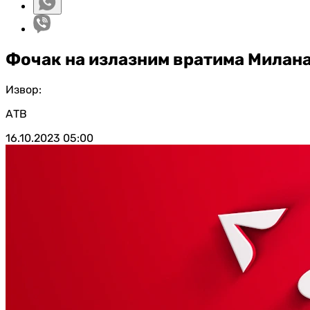
Фочак на излазним вратима Милан
Извор:
АТВ
16.10.2023
05:00