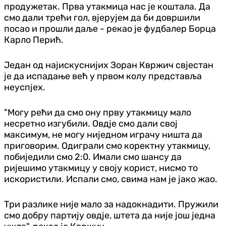
продужетак. Прва утакмица нас је коштала. Да
смо дали трећи гол, вјерујем да би довршили
посао и прошли даље - рекао је фудбалер Борца
Карло Перић.
Један од најискуснијих Зоран Квржич свјестан
је да испадање већ у првом колу представља
неуспјех.
"Могу рећи да смо ону прву утакмицу мало
несретно изгубили. Овдје смо дали свој
максимум, не могу ниједном играчу ништа да
приговорим. Одиграли смо коректну утакмицу,
побиједили смо 2:0. Имали смо шансу да
ријешимо утакмицу у своју корист, нисмо то
искористили. Испали смо, свима нам је јако жао.
Три разлике није мало за надокнадити. Пружили
смо добру партију овдје, штета да није још једна