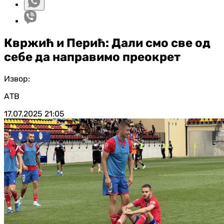
Квржић и Перић: Дали смо све од
себе да направимо преокрет
Извор:
АТВ
17.07.2025
21:05