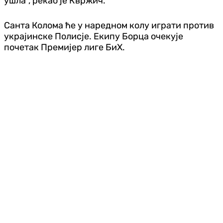
ушла", рекао је Квржич.
Санта Колома ће у наредном колу играти против
украјинске Полисје. Екипу Борца очекује
почетак Премијер лиге БиХ.