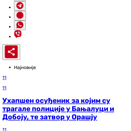
Најновије
11
11
Ухапшен осуђеник за којим су
трагале полиције у Бањалуци и
Добоју, те затвор у Орашју
11