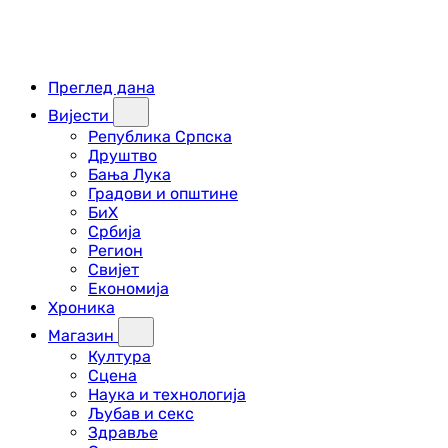
Преглед дана
Вијести
Република Српска
Друштво
Бања Лука
Градови и општине
БиХ
Србија
Регион
Свијет
Економија
Хроника
Магазин
Култура
Сцена
Наука и технологија
Љубав и секс
Здравље