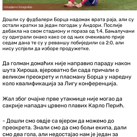
Дошли су фудбалери Борца надомак врата раја, али су
остали кратки за један погодак у Андори. Послије
дебакла на свом стадиону и пораза од 1:4, Бањалучани
су одиграли онако како се од њих очекивало прије
седам дана те су у реваншу побиједили са 2:0, али
нису успјели да изборе продужетке.
Да голман домаћих није направио параду након
шута Хироша, вјероватно би сада причали о
великом преокрету и пласману Борца у наредну
коло квалификација за Лигу конференција.
Жал због очајне прве утакмице није могао да
сакрије нападач црвено плавих Карло Перић.
- Дошли смо овдје са вјером да можемо до
преокрета. Знали смо да смо бољи екипа, дали
смо два гола, али недостајао нам је један за