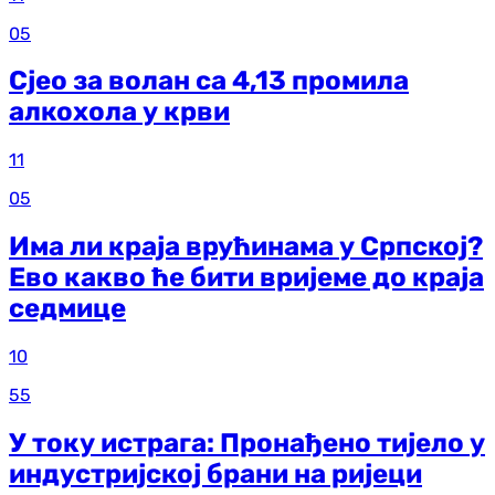
05
Сјео за волан са 4,13 промила
алкохола у крви
11
05
Има ли краја врућинама у Српској?
Ево какво ће бити вријеме до краја
седмице
10
55
У току истрага: Пронађено тијело у
индустријској брани на ријеци