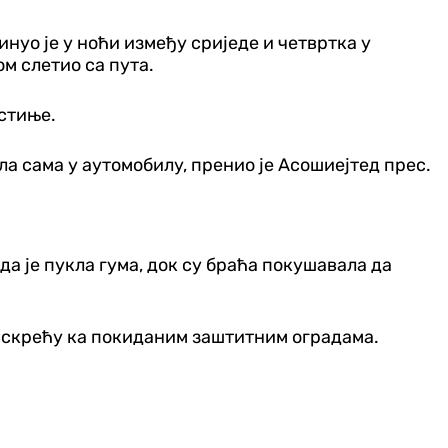
инуо је у ноћи између сриједе и четвртка у
м слетио са пута.
стиње.
ила сама у аутомобилу, пренио је Асошиејтед прес.
да је пукла гума, док су браћа покушавала да
о скрећу ка покиданим заштитним оградама.