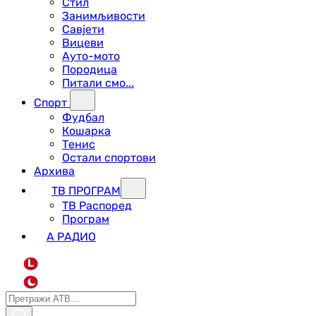
Стил
Занимљивости
Савјети
Вицеви
Ауто-мото
Породица
Питали смо...
Спорт
Фудбал
Кошарка
Тенис
Остали спортови
Архива
ТВ ПРОГРАМ
ТВ Распоред
Програм
А РАДИО
L