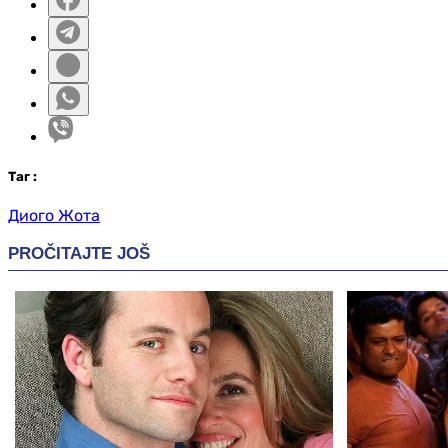
Таг
:
Диого Жота