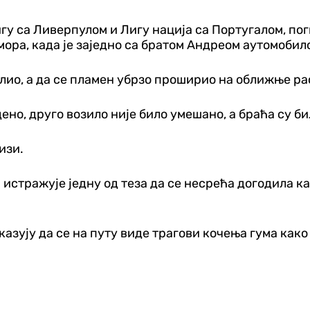
игу са Ливерпулом и Лигу нација са Португалом, пог
ора, када је заједно са братом Андреом аутомобило
лио, а да се пламен убрзо проширио на оближње ра
ено, друго возило није било умешано, а браћа су б
изи.
 истражује једну од теза да се несрећа догодила ка
казују да се на путу виде трагови кочења гума как