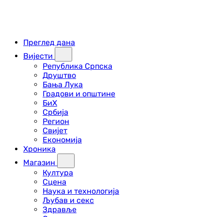
Преглед дана
Вијести
Република Српска
Друштво
Бања Лука
Градови и општине
БиХ
Србија
Регион
Свијет
Економија
Хроника
Магазин
Култура
Сцена
Наука и технологија
Љубав и секс
Здравље