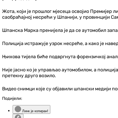
Жота, који је прошлог мјесеца освојио Премијер л
саобраћајној несрећи у Шпанији, у провинцији Сам
Шпанска Марка пренијела је да се аутомобил запа
Полиција истражује узрок несреће, а како је навед
Њихова тијела биће подвргнута форензичкој анал
Није јасно ко је управљао аутомобилом, а полиција
претекну друго возило.
Видео снимци које су објавили шпански медији по
Подијели:
Линк је копиран!