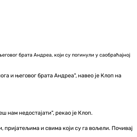
еговог брата Андреа, који су погинули у саобраћајној
иога и његовог брата Андреа", навео је Клоп на
ш нам недостајати", рекао је Клоп.
и, пријатељима и свима који су га вољели. Почивај