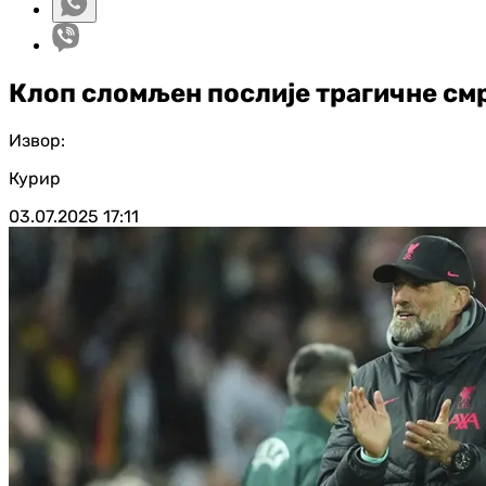
Клоп сломљен послије трагичне см
Извор:
Курир
03.07.2025
17:11