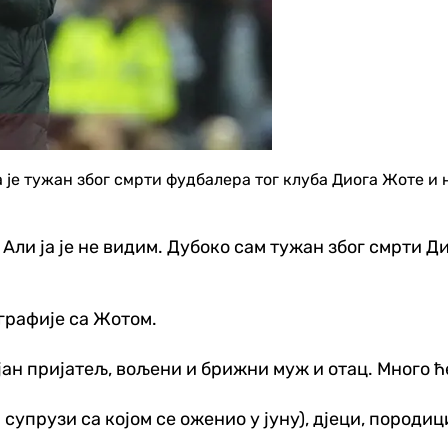
је тужан због смрти фудбалера тог клуба Диога Жоте и њ
. Али ја је не видим. Дубоко сам тужан због смрти Д
ографије са Жотом.
јан пријатељ, вољени и брижни муж и отац. Много ће
супрузи са којом се оженио у јуну), дјеци, породиц