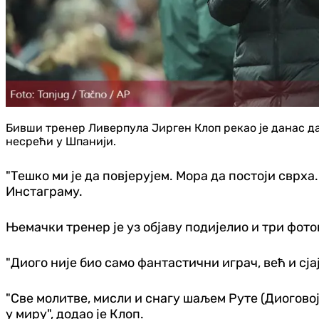
Бивши тренер Ливерпула Јирген Клоп рекао је данас да 
несрећи у Шпанији.
"Тешко ми је да повјерујем. Мора да постоји сврха
Инстаграму.
Њемачки тренер је уз објаву подијелио и три фот
"Диого није био само фантастични играч, већ и сја
"Све молитве, мисли и снагу шаљем Руте (Диоговој 
у миру", додао је Клоп.