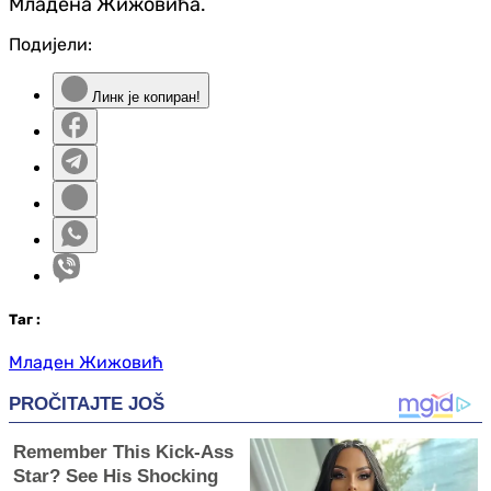
Младена Жижовића.
Подијели:
Линк је копиран!
Таг
:
Младен Жижовић