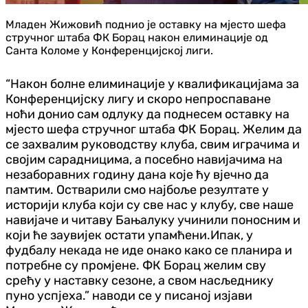
Младен Жижовић поднио је оставку на мјесто шефа
стручног штаба ФК Борац након елиминације од
Санта Коломе у Конференцијској лиги.
“Након болне елиминације у квалификацијама за
Конференцијску лигу и скоро непроспаване
ноћи донио сам одлуку да поднесем оставку на
мјесто шефа стручног штаба ФК Борац. Желим да
се захвалим руководству клуба, свим играчима и
својим сарадницима, а посебно навијачима на
незаборавних годину дана које ћу вјечно да
памтим. Остварили смо најбоље резултате у
историји клуба који су све нас у клубу, све наше
навијаче и читаву Бањалуку учинили поносним и
који ће заувијек остати упамћени.Ипак, у
фудбалу некада не иде онако како се планира и
потребне су промјене. ФК Борац желим сву
срећу у наставку сезоне, а свом насљеднику
пуно успјеха.” наводи се у писаној изјави