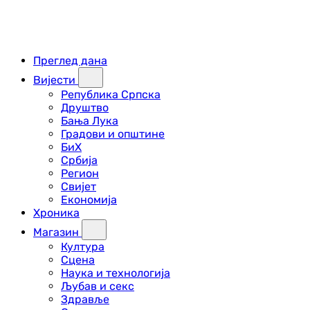
Преглед дана
Вијести
Република Српска
Друштво
Бања Лука
Градови и општине
БиХ
Србија
Регион
Свијет
Економија
Хроника
Магазин
Култура
Сцена
Наука и технологија
Љубав и секс
Здравље