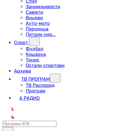
Стил
Занимљивости
Савјети
Вицеви
Ауто-мото
Породица
Питали смо...
Спорт
Фудбал
Кошарка
Тенис
Остали спортови
Архива
ТВ ПРОГРАМ
ТВ Распоред
Програм
А РАДИО
L