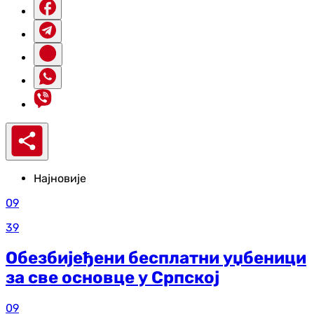
Најновије
09
39
Обезбијеђени бесплатни уџбеници
за све основце у Српској
09