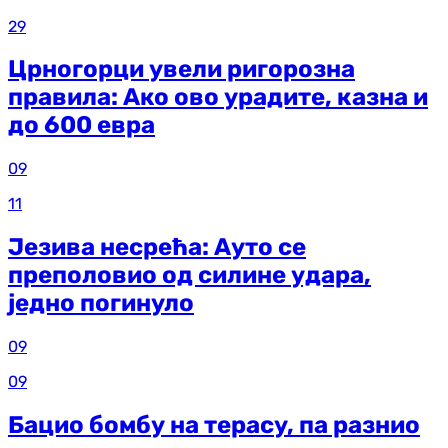
29
Црногорци увели ригорозна
правила: Ако ово урадите, казна и
до 600 евра
09
11
Језива несрећа: Ауто се
преполовио од силине удара,
једно погинуло
09
09
Бацио бомбу на терасу, па разнио