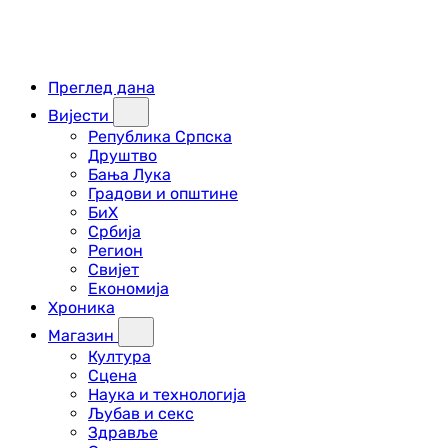
Преглед дана
Вијести
Република Српска
Друштво
Бања Лука
Градови и општине
БиХ
Србија
Регион
Свијет
Економија
Хроника
Магазин
Култура
Сцена
Наука и технологија
Љубав и секс
Здравље