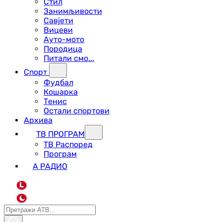
Стил
Занимљивости
Савјети
Вицеви
Ауто-мото
Породица
Питали смо...
Спорт
Фудбал
Кошарка
Тенис
Остали спортови
Архива
ТВ ПРОГРАМ
ТВ Распоред
Програм
А РАДИО
L