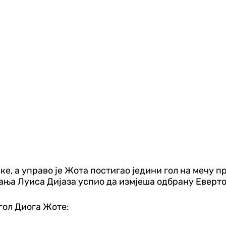
ске, а управо је Жота постигао једини гол на мечу 
авања Луиса Дијаза успио да измјеша одбрану Еверт
гол Диога Жоте: