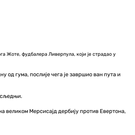
ога Жоте, фудбалера Ливерпула, који је страдао у
у од гума, послије чега је завршио ван пута и
осљедњи.
 на великом Мерсисајд дербију против Евертона,