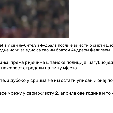
осећају сви љубитељи фудбала послије вијести о смрти Ди
одне ноћи заједно са својим братом Андреом Фелипеом.
ња, према ријечима шпанске полиције, изгубио једн
 нажалост страдали на лицу мјеста.
е, а дубоко у срцима ће им остати уписан и онај п
есе мрежу у свом животу 2. априла ове године и то