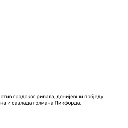
против градског ривала, донијевши побједу
она и савлада голмана Пикфорда.