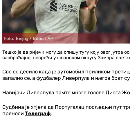
Тешко је да ријечи могу да опишу тугу коју овог јутра 
саобраћајној несрећи у шпанском округу Замора претх
Све се десило када је аутомобил приликом претица
запалио се, а фудбалер Ливерпула и његов брат су
Навијачи Ливерпула памте многе голове Диога Жот
Судбина је хтјела да Португалац посљедњи пут тр
преноси
Телеграф
.