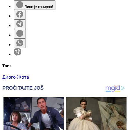
Линк је копиран!
Таг
:
Диого Жота