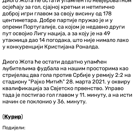
Диого Жота ће остати упамћен по невјероватном
осјећају за гол, сјајној кретњи и нетипично
доброј игри главом за своју висину од 178
центиметара. Добре партије пружао је и у
опреми Португалије, са којом је недавно други
пут освојио Лигу нација, а за коју је на 49
утакмица дао 14 погодака, што није нимало лако
у конкуренцији Кристијана Роналда.
Диого Жота ће остати додатно упамћен
љубитељима фудбала на нашим просторима као
стријелац два гола против Србије у ремију 2:2 на
стадиону "Рајко Митић" 28. марта 2021. у оквиру
квалификација за Свјетско првенство. Управо
тада је постигао гол главом у 11. минуту, а на исти
начин се поклонио у 36. минуту.
(
Курир
)
Подијели: