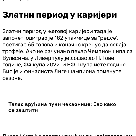
Златни период у каријери
Златни период у његовој каријери тада је
започет, одиграо је 182 утакмице за "редсе",
постигао 65 голова и коначно кренуо да осваја
трофеје. Ако не рачунамо пехар Чемпионшипа са
Вулвсима, у Ливерпулу је дошао до ПЛ ове
године, ФА купа 2022. и ЕФЛ купа исте године.
Био је и финалиста Лиге шампиона поменуте
сезоне.
Талас врућина пуни чекаонице: Ево како
се заштити