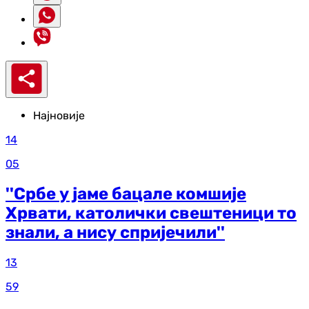
Најновије
14
05
''Србе у јаме бацале комшије
Хрвати, католички свештеници то
знали, а нису спријечили''
13
59