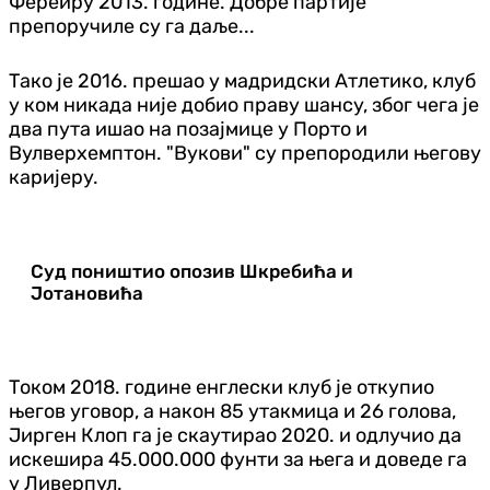
Фереиру 2013. године. Добре партије
препоручиле су га даље...
Тако је 2016. прешао у мадридски Атлетико, клуб
у ком никада није добио праву шансу, због чега је
два пута ишао на позајмице у Порто и
Вулверхемптон. "Вукови" су препородили његову
каријеру.
Суд поништио опозив Шкребића и
Јотановића
Током 2018. године енглески клуб је откупио
његов уговор, а након 85 утакмица и 26 голова,
Јирген Клоп га је скаутирао 2020. и одлучио да
искешира 45.000.000 фунти за њега и доведе га
у Ливерпул.