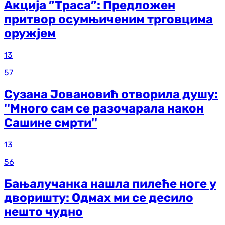
Акција ”Траса”: Предложен
притвор осумњиченим трговцима
оружјем
13
57
Сузана Јовановић отворила душу:
''Много сам се разочарала након
Сашине смрти''
13
56
Бањалучанка нашла пилеће ноге у
дворишту: Одмах ми се десило
нешто чудно