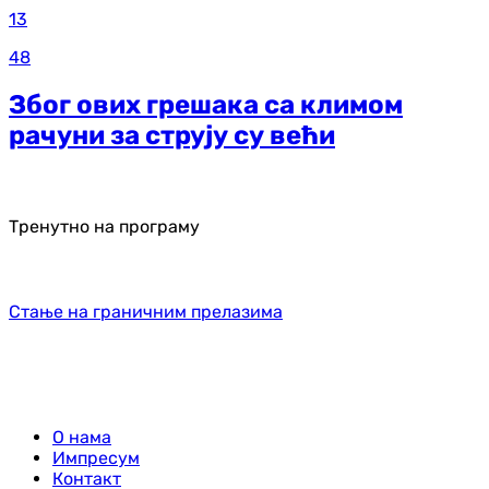
13
48
Због ових грешака са климом
рачуни за струју су већи
Тренутно на програму
Стање на граничним прелазима
О нама
Импресум
Контакт