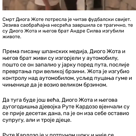
Смрт Диога Жоте потресла је читав фудбалски свијет.
Језива саобраћајна несрећа завршила се трагично, те
су Диого Жота и његов брат Андре Силва изгубили
животе.
Према писању шпанских медија, Диого Жота и
његов брат живи су изгорјели у аутомобилу,
пошто се он запалио у јарку поред пута, послије
превртања при великој брзини. Жота је изгубио
контролу над аутомобилом, усљед пуцања гуме и
чињенице да је возио великом брзином.
Да туга буде још већа, Диого Жота и његова
дугогодишња дјевојка Руте Кардозо вјенчали су
се прије десетак дана, па је он иза себе оставио
супругу, али и троје дјеце.
Руте Кардозо је у потпуном шоку и није се