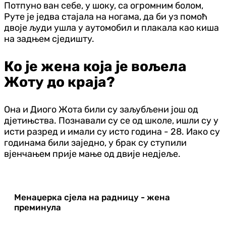
Потпуно ван себе, у шоку, са огромним болом,
Руте је једва стајала на ногама, да би уз помоћ
двоје људи ушла у аутомобил и плакала као киша
на задњем сједишту.
Ко је жена која је вољела
Жоту до краја?
Она и Диого Жота били су заљубљени још од
дјетињства. Познавали су се од школе, ишли су у
исти разред и имали су исто година - 28. Иако су
годинама били заједно, у брак су ступили
вјенчањем прије мање од двије недјеље.
Менаџерка сјела на радницу - жена
преминула