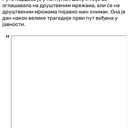
оглашавала на друштвеним мрежама, али се на
друштвеним мрежама појавио њен снимак. Она је
дан након велике трагедије први пут виђена у
јавности.