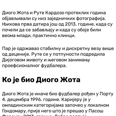
Диого Жота и Руте Кардозо протеклих година
објављивали су низ заједничких фотографија.
Њихова прва датира још од 2013. године, када су
почели да се забављају и када су обоје били
веома млади, практично клинци.
Пар је одржавао стабилну и дискретну везу више
од деценије. Руте се у потпуности подредила
Дијоговом животу и његовом занимању
проефсионалног фудбалера.
Ко је био Диого Жота
Диого Жота је иначе био фудбалер рођен у Порту
4. децембра 1996. године. Каријеру је у
омладинским категоријама започео у локалном
Гондомару, прије него што је прешао у Пасош