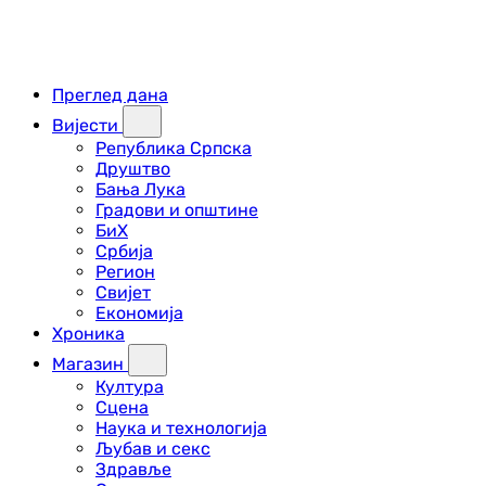
Преглед дана
Вијести
Република Српска
Друштво
Бања Лука
Градови и општине
БиХ
Србија
Регион
Свијет
Економија
Хроника
Магазин
Култура
Сцена
Наука и технологија
Љубав и секс
Здравље