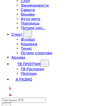
Стил
Занимљивости
Савјети
Вицеви
Ауто-мото
Породица
Питали смо...
Спорт
Фудбал
Кошарка
Тенис
Остали спортови
Архива
ТВ ПРОГРАМ
ТВ Распоред
Програм
А РАДИО
L