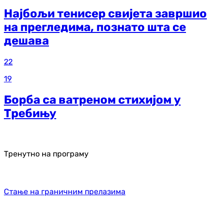
Најбољи тенисер свијета завршио
на прегледима, познато шта се
дешава
22
19
Борба са ватреном стихијом у
Требињу
Тренутно на програму
Стање на граничним прелазима