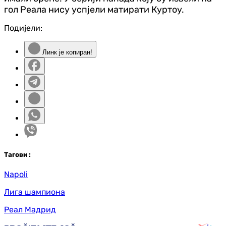
гол Реала нису успјели матирати Куртоу.
Подијели:
Линк је копиран!
Таг
ови
:
Napoli
Лига шампиона
Реал Мадрид