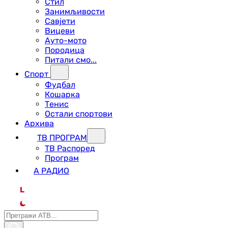
Стил
Занимљивости
Савјети
Вицеви
Ауто-мото
Породица
Питали смо...
Спорт
Фудбал
Кошарка
Тенис
Остали спортови
Архива
ТВ ПРОГРАМ
ТВ Распоред
Програм
А РАДИО
L