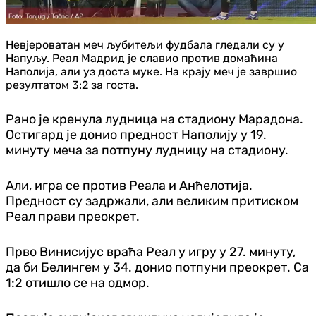
Невјероватан меч љубитељи фудбала гледали су у
Напуљу. Реал Мадрид је славио против домаћина
Наполија, али уз доста муке. На крају меч је завршио
резултатом 3:2 за госта.
Рано је кренула лудница на стадиону Марадона.
Остигард је донио предност Наполију у 19.
минуту меча за потпуну лудницу на стадиону.
Али, игра се против Реала и Анћелотија.
Предност су задржали, али великим притиском
Реал прави преокрет.
Прво Винисијус враћа Реал у игру у 27. минуту,
да би Белингем у 34. донио потпуни преокрет. Са
1:2 отишло се на одмор.