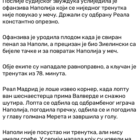
Послије судијског звуждука услиједила је
офанзива Наполија који се ниједног тренутка
није повукао у мечу. Држали су одбрану Реала
константно опрезно.
Офанзива је уродила плодом када је свиран
пенал за Наполи, а прецизан је био Зиелински са
бијеле тачке и за повратак Наполија у меч.
Обје екипе су нападале равноправно, а кључан је
тренутак из 78. минута.
Реал Мадрид је лоше извео корнер, када лопту
ван шеснаестерца прима Валверде и снажно
шутира. Лопта се одбила од одбрамбеног играча
Наполија, погодила пречку, одбила се и погодила
у главу голмана Мерета и завршила у голу.
Наполи није посустао ни тренутка, али нису
имали среће. У серији напада коју су извели на