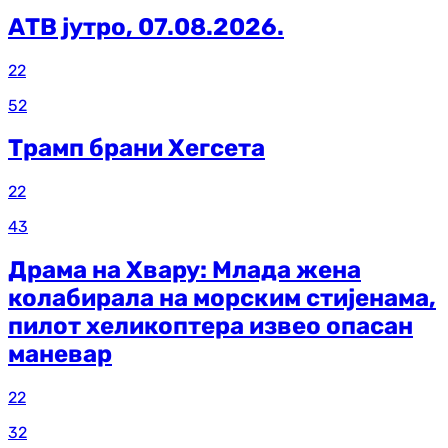
АТВ јутро, 07.08.2026.
22
52
Трамп брани Хегсета
22
43
Драма на Хвару: Млада жена
колабирала на морским стијенама,
пилот хеликоптера извео опасан
маневар
22
32