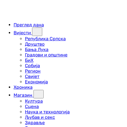
Преглед дана
Вијести
Република Српска
Друштво
Бања Лука
Градови и општине
БиХ
Србија
Регион
Свијет
Економија
Хроника
Магазин
Култура
Сцена
Наука и технологија
Љубав и секс
Здравље