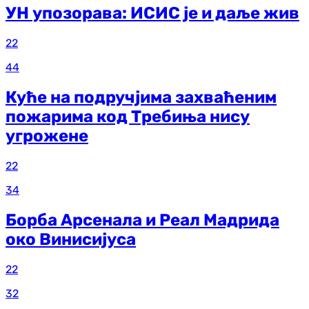
УН упозорава: ИСИС је и даље жив
22
44
Куће на подручјима захваћеним
пожарима код Требиња нису
угрожене
22
34
Борба Арсенала и Реал Мадрида
око Винисијуса
22
32