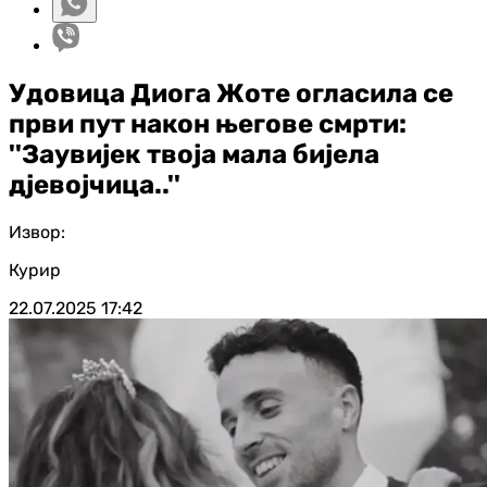
Удовица Диога Жоте огласила се
први пут након његове смрти:
''Заувијек твоја мала бијела
дјевојчица..''
Извор:
Курир
22.07.2025
17:42