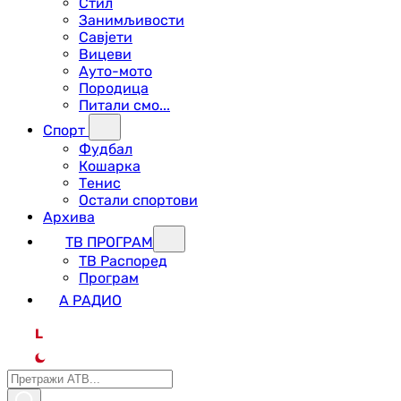
Стил
Занимљивости
Савјети
Вицеви
Ауто-мото
Породица
Питали смо...
Спорт
Фудбал
Кошарка
Тенис
Остали спортови
Архива
ТВ ПРОГРАМ
ТВ Распоред
Програм
А РАДИО
L