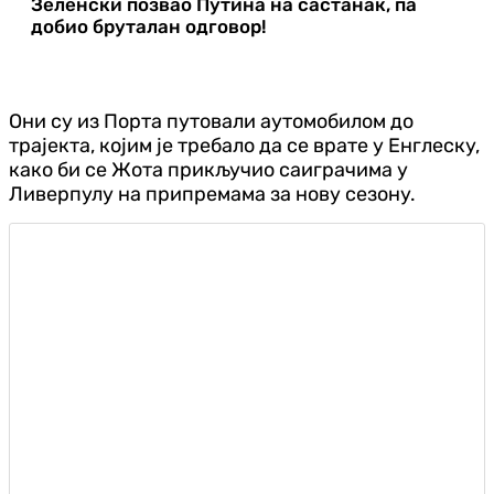
Зеленски позвао Путина на састанак, па
добио бруталан одговор!
Они су из Порта путовали аутомобилом до
трајекта, којим је требало да се врате у Енглеску,
како би се Жота прикључио саиграчима у
Ливерпулу на припремама за нову сезону.