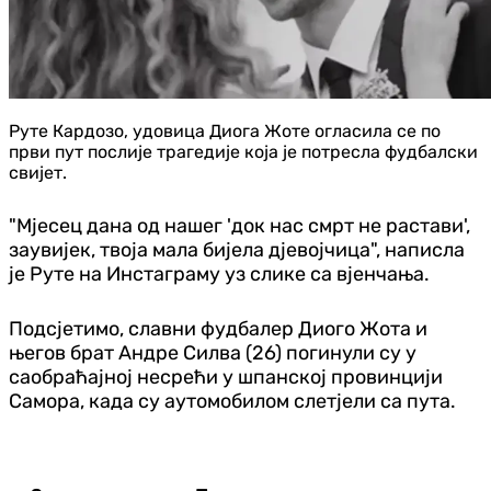
Руте Кардозо, удовица Диога Жоте огласила се по
први пут послије трагедије која је потресла фудбалски
свијет.
"Мјесец дана од нашег 'док нас смрт не растави',
заувијек, твоја мала бијела дјевојчица", написла
је Руте на Инстаграму уз слике са вјенчања.
Подсјетимо, славни фудбалер Диого Жота и
његов брат Андре Силва (26) погинули су у
саобраћајној несрећи у шпанској провинцији
Самора, када су аутомобилом слетјели са пута.