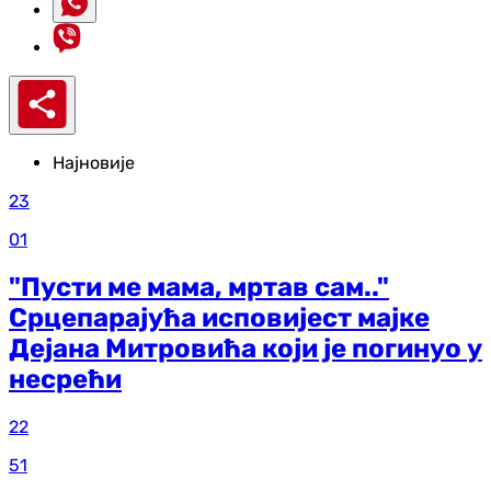
Најновије
23
01
"Пусти ме мама, мртав сам.."
Срцепарајућа исповијест мајке
Дејана Митровића који је погинуо у
несрећи
22
51