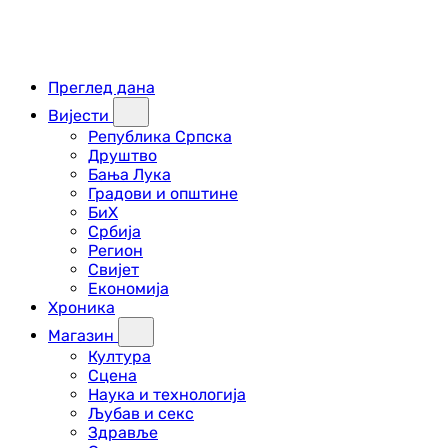
Преглед дана
Вијести
Република Српска
Друштво
Бања Лука
Градови и општине
БиХ
Србија
Регион
Свијет
Економија
Хроника
Магазин
Култура
Сцена
Наука и технологија
Љубав и секс
Здравље