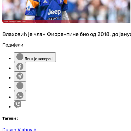
Влаховић је члан Фиорентине био од 2018. до јану
Подијели:
Линк је копиран!
Таг
ови
:
Dusan Vlahović