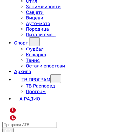
Стил
Занимљивости
Савјети
Вицеви
Ауто-мото
Породица
Питали смо...
Спорт
Фудбал
Кошарка
Тенис
Остали спортови
Архива
ТВ ПРОГРАМ
ТВ Распоред
Програм
А РАДИО
L