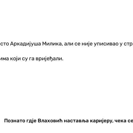
есто Аркадијуша Милика, али се није уписивао у стри
ма који су га вријеђали.
Познато гдје Влаховић наставља каријеру, чека с