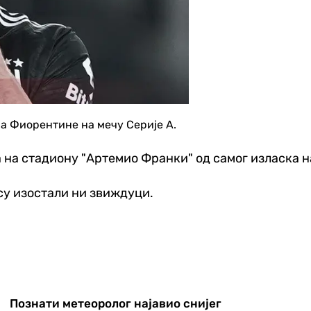
ча Фиорентине на мечу Серије А.
а на стадиону "Артемио Франки" од самог изласка н
ису изостали ни звиждуци.
Познати метеоролог најавио снијег