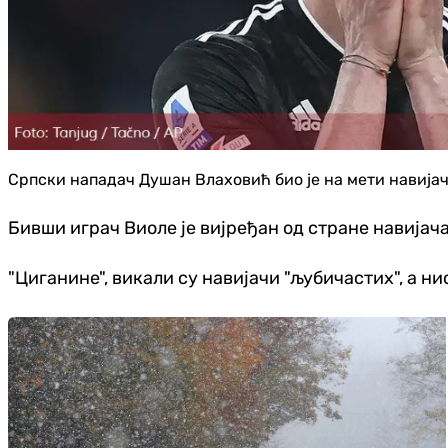
Српски нападач Душан Влаховић био је на мети навија
Бивши играч Виоле је вијређан од стране навијач
"Циганине", викали су навијачи "љубичастих", а н