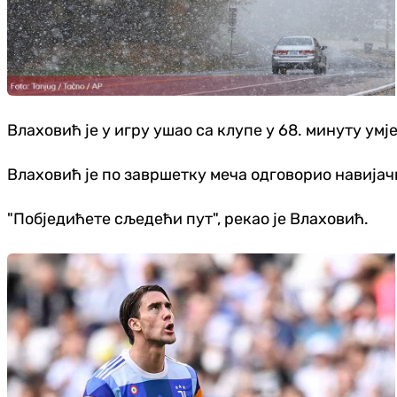
Влаховић је у игру ушао са клупе у 68. минуту умј
Влаховић је по завршетку меча одговорио навијачи
"Побједићете сљедећи пут", рекао је Влаховић.