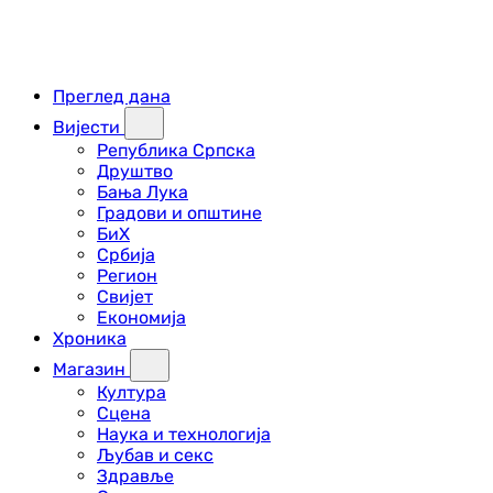
Преглед дана
Вијести
Република Српска
Друштво
Бања Лука
Градови и општине
БиХ
Србија
Регион
Свијет
Економија
Хроника
Магазин
Култура
Сцена
Наука и технологија
Љубав и секс
Здравље