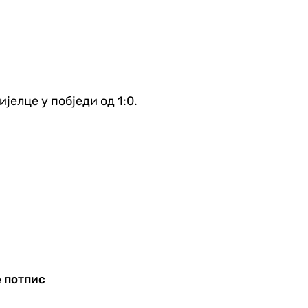
јелце у побједи од 1:0.
е потпис